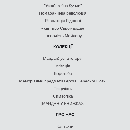
"Україна без Кучми"
Помаранчева революція
Революція Гідності
- світ про Євромайдан
- творчість Майдану
КОЛЕКЦІЇ
Майдан: усна історія
Агітація
Боротьба
Меморіальні предмети Героїв Небесної Сотні
Творчість
Символіка
[МАЙДАН У КНИЖКАХ]
ПРО НАС
Контакти