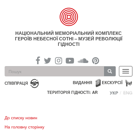
Перейти
до
основного
матеріалу
НАЦІОНАЛЬНИЙ МЕМОРІАЛЬНИЙ КОМПЛЕКС
ГЕРОЇВ НЕБЕСНОЇ СОТНІ – МУЗЕЙ РЕВОЛЮЦІЇ
ГІДНОСТІ
Пошукова
Toggl
форма
navig
Пошук
ВИДАННЯ
ЕКСКУРСІЇ
СПІВПРАЦЯ
ТЕРИТОРІЯ ГІДНОСТІ: AR
УКР
ENG
До списку новин
На головну сторінку