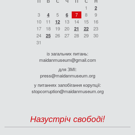
П
В
С
Ч
П
С
Н
1
2
3
4
5
6
7
8
9
10
11
12
13
14
15
16
17
18
19
20
21
22
23
24
25
26
27
28
29
30
31
із загальних питань:
maidanmuseum@gmail.com
для ЗМІ:
press@maidanmuseum.org
у питаннях запобігання корупції:
stopcorruption@maidanmuseum.org
Назустріч свободі!