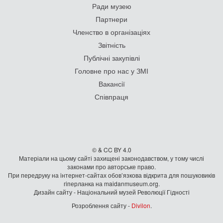
Ради музею
Партнери
Членство в організаціях
Звітність
Публічні закупівлі
Головне про нас у ЗМІ
Вакансії
Співпраця
© & CC BY 4.0
Матеріали на цьому сайті захищені законодавством, у тому числі
законами про авторське право.
При передруку на iнтернет-сайтах обов’язкова відкрита для пошуковиків
гiперланка на maidanmuseum.org.
Дизайн сайту - Національний музей Революції Гідності
Розроблення сайту -
Divilon
.