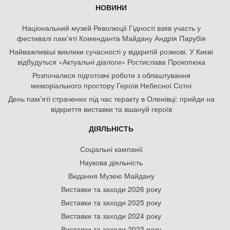
НОВИНИ
Національний музей Революції Гідності взяв участь у
фестивалі пам'яті Коменданта Майдану Андрія Парубія
Найважливіші виклики сучасності у відкритій розмові. У Києві
відбудуться «Актуальні діалоги» Ростислава Прокопюка
Розпочалися підготовчі роботи з облаштування
меморіального простору Героїв Небесної Сотні
День памʼяті страчених під час теракту в Оленівці: прийди на
відкриття виставки та вшануй героїв
ДІЯЛЬНІСТЬ
Соціальні кампанії
Наукова діяльність
Видання Музею Майдану
Виставки та заходи 2026 року
Виставки та заходи 2025 року
Виставки та заходи 2024 року
Виставки та заходи 2023 року