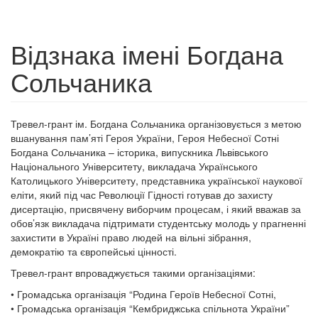
Відзнака імені Богдана
Сольчаника
Тревел-грант ім. Богдана Сольчаника організовується з метою
вшанування пам’яті Героя України, Героя Небесної Сотні
Богдана Сольчаника – історика, випускника Львівського
Національного Університету, викладача Українського
Католицького Університету, представника української наукової
еліти, який під час Революції Гідності готував до захисту
дисертацію, присвячену виборчим процесам, і який вважав за
обов’язк викладача підтримати студентську молодь у прагненні
захистити в Україні право людей на вільні зібрання,
демократію та європейські цінності.
Тревел-грант впроваджується такими організаціями:
• Громадська організація “Родина Героїв Небесної Сотні,
• Громадська організація “Кембриджська спільнота України”