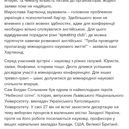
інтерес та чималу кількість питань до організаторів, жодної
заявки поки не надійшло.
Мирослава Хартмонд зауважила – головною проблемою
українців є психологічний бар’єр. Здебільшого вони не
впевнені у своїх мовних здібностях, адже для конференції
необхідно вільно спілкуватися англійською. Для цього
відвідувачам порадили різні “speaking club”, де можна
підтягнути навички розмовної англійської. “Треба проводити
пропаганду міжнародного наукового життя!” – заявила пані
Хартмонд.
Серед учасників зустрічі – науковці з різних галузей. Юристи,
хіміки, біофізики, історики тощо. Дехто ділився успішним
досвідом участі в міжнародних конференціях. Для інших
тревел-грант – шанс долучитися до міжнародної наукової
спільноти вперше.
Сам Богдан Сольчаник був одним із наймолодших героїв
“Небесної сотні”. Історик, випускник Львівського Національного
Університету, викладач Українського Католицького
Університету. У свої 27 він не встиг захистити дисертацію на
тему виборчих процесів в маленьких містах Західної України,
проте на його роботи посилаються науковці, професори у
вищих навчальних закладах Канади, США, Великої Британії.