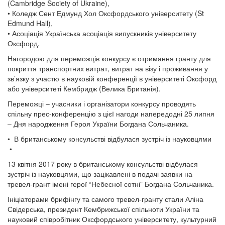
(Cambridge Society of Ukraine),
• Коледж Сент Едмунд Хол Оксфордського університету (St
Edmund Hall),
• Асоціація Українська асоціація випускників університету
Оксфорд.
Нагородою для переможців конкурсу є отримання гранту для
покриття транспортних витрат, витрат на візу і проживання у
зв’язку з участю в науковій конференції в університеті Оксфорд
або університеті Кембридж (Велика Британія).
Переможці – учасники і організатори конкурсу проводять
спільну прес-конференцію з цієї нагоди напередодні 25 липня
– Дня народження Героя України Богдана Сольчаника.
• В британському консульстві відбулася зустріч із науковцями
•
13 квітня 2017 року в британському консульстві відбулася
зустріч із науковцями, що зацікавлені в подачі заявки на
тревел-грант імені герої “Небесної сотні” Богдана Сольчаника.
Ініціаторами брифінгу та самого тревел-гранту стали Аліна
Свідерська, президент Кембрижської спільноти України та
науковий співробітник Оксфордського університету, культурний