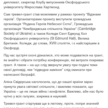
дипломат, секретар Клубу випускників Оксфордського
університету Мирослава Хартмонд.
Сам тревел-грант став можливим у рамках проекту “Відзнаки
героїв”. Організаторами проекту виступили громадська
організація “Родина Героїв Небесної Сотні”, Громадська
організація “Кембриджська спільнота України” (Cambridge
Society of Ukraine) а також Коледж Сент Едмунд Хол
Оксфордського університету (St Edmund Hall), Велика
Британія. Коледж, до слова, XVIII століття, і є найстарішим в
Оксфорді.
Під час зустрічі охочі дізналися, хто може подаватися на грант,
як знайти і обрати потрібну конференцію, які витрати покриває
грант. А також – на що слід звернути увагу при подачі теми
своєї доповіді, яке “підводне каміння” слід оминати при
написанні біографії.
Аліна Свідерська наголосила, що до нашої країни зараз
прикута увага світової спільноти, і важливо показати, що
Україна – це не лише війна і конфлікти. Важливо, аби нас було
чутно у всіх галузях, зокрема в науковій.
Тревел-грант стартував ще в лютому, проте, попри значний