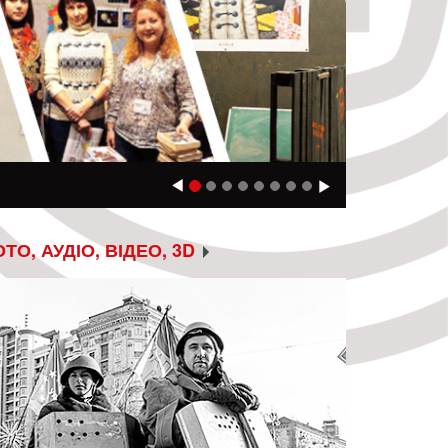
нська війна: голоси очевидців” − усноісторични
Previous
Next
ТО, АУДІО, ВІДЕО, 3D