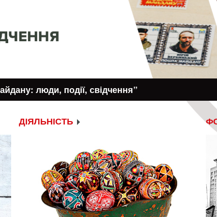
“Російсько-украї
ДІЯЛЬНІСТЬ
ФО