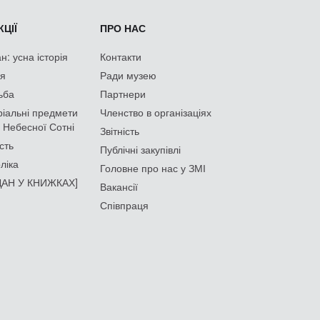
ЦІЇ
ПРО НАС
: усна історія
Контакти
ія
Ради музею
ьба
Партнери
іальні предмети
Членство в організаціях
 Небесної Сотні
Звітність
сть
Публічні закупівлі
ліка
Головне про нас у ЗМІ
АН У КНИЖКАХ]
Вакансії
Співпраця