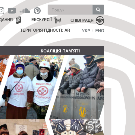
Пошукова
форма
Пошук
ДАННЯ
ЕКСКУРСІЇ
СПІВПРАЦЯ
ТЕРИТОРІЯ ГІДНОСТІ: AR
УКР
ENG
КОАЛІЦІЯ ПАМ'ЯТІ