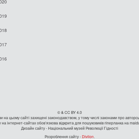
2020
2019
2018
2017
2016
© & CC BY 4.0
и на цьому сайті захищені законодавством, у тому числі законами про авторсь
 на iнтернет-сайтах обов’язкова відкрита для пошуковиків гiперланка на mai
Дизайн сайту - Національний музей Революції Гідності
Розроблення сайту -
Divilon
.