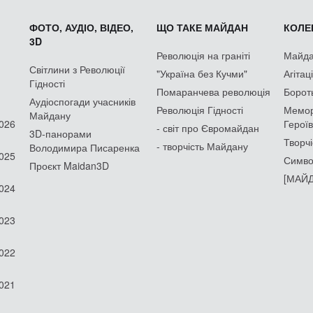
ФОТО, АУДІО, ВІДЕО,
ЩО ТАКЕ МАЙДАН
КОЛЕК
3D
Революція на граніті
Майдан
Світлини з Революції
"Україна без Кучми"
Агітац
Гідності
Помаранчева революція
Борот
Аудіоспогади учасників
Революція Гідності
Мемор
Майдану
2026
Героїв
- світ про Євромайдан
3D-панорами
Творчі
- творчість Майдану
Володимира Писаренка
2025
Симво
Проєкт Maidan3D
[МАЙД
2024
2023
2022
2021