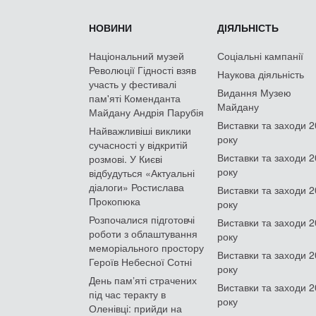
НОВИНИ
ДІЯЛЬНІСТЬ
Національний музей
Соціальні кампанії
Революції Гідності взяв
Наукова діяльність
участь у фестивалі
Видання Музею
пам'яті Коменданта
Майдану
Майдану Андрія Парубія
Виставки та заходи 
Найважливіші виклики
року
сучасності у відкритій
Виставки та заходи 
розмові. У Києві
року
відбудуться «Актуальні
діалоги» Ростислава
Виставки та заходи 
Прокопюка
року
Розпочалися підготовчі
Виставки та заходи 
роботи з облаштування
року
меморіального простору
Виставки та заходи 
Героїв Небесної Сотні
року
День памʼяті страчених
Виставки та заходи 
під час теракту в
року
Оленівці: прийди на