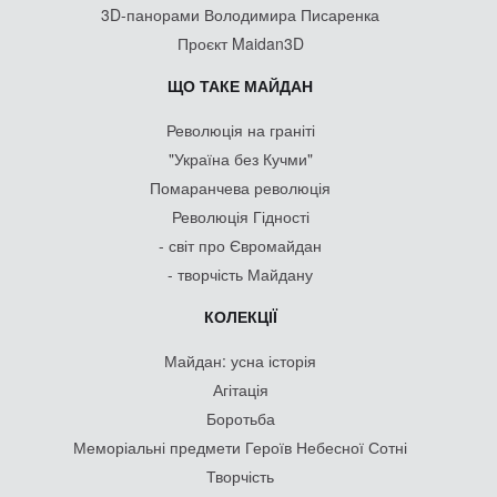
3D-панорами Володимира Писаренка
Проєкт Maidan3D
ЩО ТАКЕ МАЙДАН
Революція на граніті
"Україна без Кучми"
Помаранчева революція
Революція Гідності
- світ про Євромайдан
- творчість Майдану
КОЛЕКЦІЇ
Майдан: усна історія
Агітація
Боротьба
Меморіальні предмети Героїв Небесної Сотні
Творчість