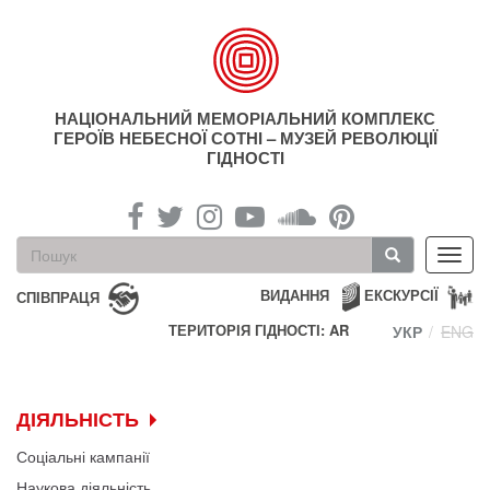
Перейти
до
основного
матеріалу
НАЦІОНАЛЬНИЙ МЕМОРІАЛЬНИЙ КОМПЛЕКС
ГЕРОЇВ НЕБЕСНОЇ СОТНІ – МУЗЕЙ РЕВОЛЮЦІЇ
ГІДНОСТІ
Пошукова
Toggl
форма
navig
Пошук
ВИДАННЯ
ЕКСКУРСІЇ
СПІВПРАЦЯ
ТЕРИТОРІЯ ГІДНОСТІ: AR
УКР
ENG
ДІЯЛЬНІСТЬ
Соціальні кампанії
Наукова діяльність