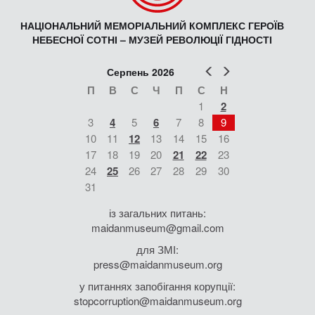
НАЦІОНАЛЬНИЙ МЕМОРІАЛЬНИЙ КОМПЛЕКС ГЕРОЇВ
НЕБЕСНОЇ СОТНІ – МУЗЕЙ РЕВОЛЮЦІЇ ГІДНОСТІ
Попер
Наст
Серпень 2026
П
В
С
Ч
П
С
Н
1
2
3
4
5
6
7
8
9
10
11
12
13
14
15
16
17
18
19
20
21
22
23
24
25
26
27
28
29
30
31
із загальних питань:
maidanmuseum@gmail.com
для ЗМІ:
press@maidanmuseum.org
у питаннях запобігання корупції:
stopcorruption@maidanmuseum.org