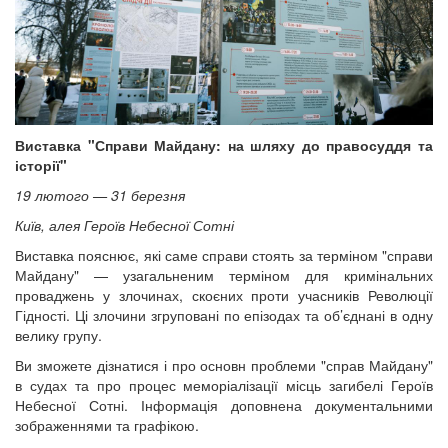
Виставка "Справи Майдану: на шляху до правосуддя та
історії"
19 лютого — 31 березня
Київ, алея Героїв Небесної Сотні
Виставка пояснює, які саме справи стоять за терміном "справи
Майдану" — узагальненим терміном для кримінальних
проваджень у злочинах, скоєних проти учасників Революції
Гідності. Ці злочини згруповані по епізодах та об’єднані в одну
велику групу.
Ви зможете дізнатися і про основн проблеми "справ Майдану"
в судах та про процес меморіалізації місць загибелі Героїв
Небесної Сотні. Інформація доповнена документальними
зображеннями та графікою.