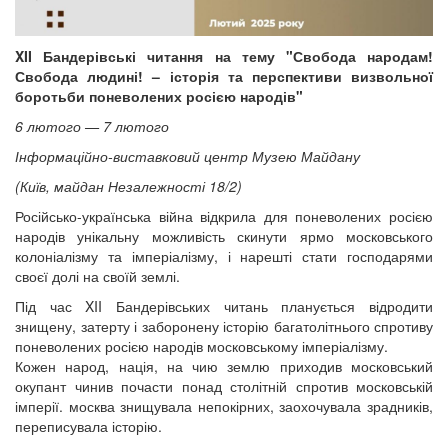
XII Бандерівські читання на тему "Свобода народам!
Свобода людині! – історія та перспективи визвольної
боротьби поневолених росією народів"
6 лютого — 7 лютого
Інформаційно-виставковий центр Музею Майдану
(Київ, майдан Незалежності 18/2)
Російсько-українська війна відкрила для поневолених росією
народів унікальну можливість скинути ярмо московського
колоніалізму та імперіалізму, і нарешті стати господарями
своєї долі на своїй землі.
Під час XII Бандерівських читань планується відродити
знищену, затерту і заборонену історію багатолітнього спротиву
поневолених росією народів московському імперіалізму.
Кожен народ, нація, на чию землю приходив московський
окупант чинив почасти понад столітній спротив московській
імперії. москва знищувала непокірних, заохочувала зрадників,
переписувала історію.