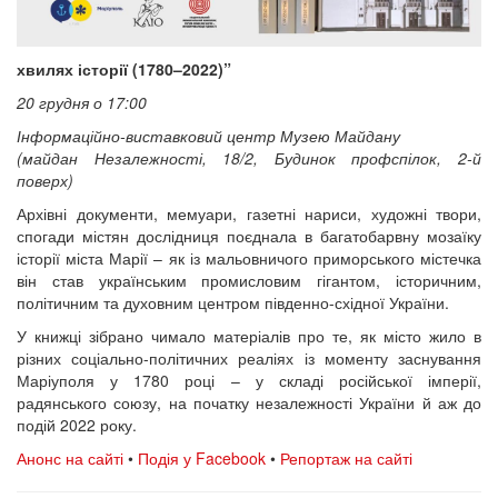
хвилях історії (1780–2022)”
20 грудня о 17:00
Інформаційно-виставковий центр Музею Майдану
(майдан Незалежності, 18/2, Будинок профспілок, 2-й
поверх)
Архівні документи, мемуари, газетні нариси, художні твори,
спогади містян дослідниця поєднала в багатобарвну мозаїку
історії міста Марії – як із мальовничого приморського містечка
він став українським промисловим гігантом, історичним,
політичним та духовним центром південно-східної України.
У книжці зібрано чимало матеріалів про те, як місто жило в
різних соціально-політичних реаліях із моменту заснування
Маріуполя у 1780 році – у складі російської імперії,
радянського союзу, на початку незалежності України й аж до
подій 2022 року.
Анонс на сайті
•
Подія у Facebook
•
Репортаж на сайті