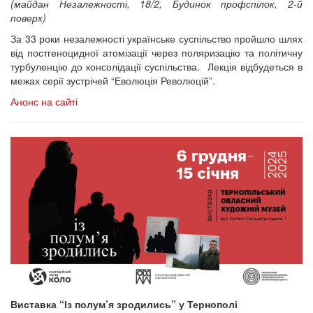
(майдан Незалежності, 18/2, Будинок профспілок, 2-й
поверх)
За 33 роки незалежності українське суспільство пройшло шлях
від постгеноцидної атомізації через поляризацію та політичну
турбуленцію до консолідації суспільства. Лекція відбудеться в
межах серії зустрічей “Еволюція Революцій”.
Анонс на сайті
Виставка “Із полум’я зродились” у Тернополі