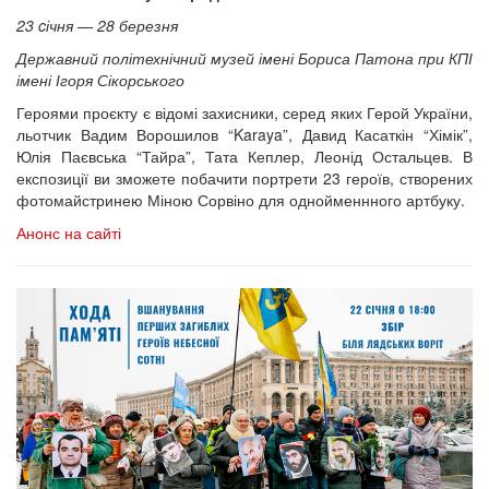
23 cічня — 28 березня
Державний політехнічний музей імені Бориса Патона при КПІ
імені Ігоря Сікорського
Героями проєкту є відомі захисники, серед яких Герой України,
льотчик Вадим Ворошилов “Karaya”, Давид Касаткін “Хімік”,
Юлія Паєвська “Тайра”, Тата Кеплер, Леонід Остальцев. В
експозиції ви зможете побачити портрети 23 героїв, створених
фотомайстринею Міною Сорвіно для однойменнного артбуку.
Анонс на сайті