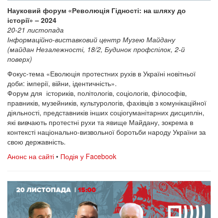
Науковий форум «Революція Гідності: на шляху до
історії» – 2024
20-21 листопада
Інформаційно-виставковий центр Музею Майдану
(майдан Незалежності, 18/2, Будинок профспілок, 2-й
поверх)
Фокус-тема «Еволюція протестних рухів в Україні новітньої
доби: імперії, війни, ідентичність».
Форум для істориків, політологів, соціологів, філософів,
правників, музейників, культурологів, фахівців з комунікаційної
діяльності, представників інших соціогуманітарних дисциплін,
які вивчають протестні рухи та явище Майдану, зокрема в
контексті національно-визвольної боротьби народу України за
свою державність.
Анонс на сайті
•
Подія у Facebook