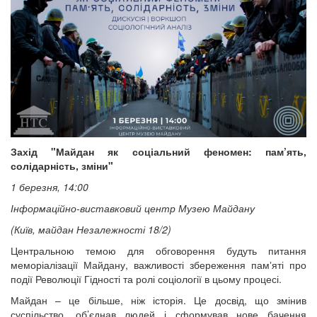
Захід "Майдан як соціальний феномен: пам’ять,
солідарність, зміни"
1 березня, 14:00
Інформаційно-виставковий центр Музею Майдану
(Київ, майдан Незалежності 18/2)
Центральною темою для обговорення будуть питання
меморіалізації Майдану, важливості збереження памʼяті про
події Революції Гідності та ролі соціології в цьому процесі.
Майдан – це більше, ніж історія. Це досвід, що змінив
суспільство, об’єднав людей і сформував нове бачення