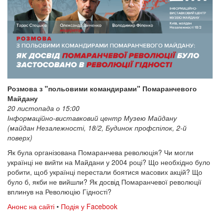
Розмова з "польовими командирами" Помаранчевого
Майдану
20 листопада о 15:00
Інформаційно-виставковий центр Музею Майдану
(майдан Незалежності, 18/2, Будинок профспілок, 2-й
поверх)
Як була організована Помаранчева революція? Чи могли
українці не вийти на Майдани у 2004 році? Що необхідно було
робити, щоб українці перестали боятися масових акцій? Що
було б, якби не вийшли? Як досвід Помаранчевої революції
вплинув на Революцію Гідності?
Анонс на сайті
•
Подія у Facebook