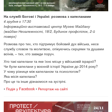
На службі Богові і Україні: розмова з капеланами
4 грудня о 17:30
Інформаційно-виставковий центр Музею Майдану
(майдан Незалежності, 18/2, Будинок профспілок, 2-й
поверх)
Розмова про тих, хто підтримує бойовий дух війська, несе
службу словом та молитвою, опікуючись серцями та душами
воїнів, – тих, хто завжди поруч.
Хто такі капелани та яке їхнє місце у військовій ієрархії?
Чи були капелани у воєнній історії України до 2014 року?
У чому різниця між капеланом та психологом?
Яка місія капелана?
Про це та інше дізнаємося на зустрічі.
•
Подія у Facebook
•
Репортаж на сайті