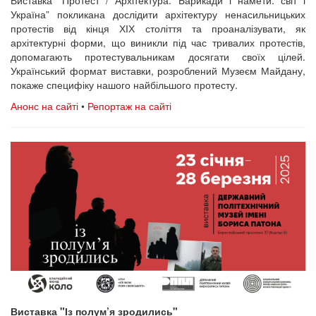
Виставка “Протест / Архітектура. Барикади і намети: світ і
Україна” покликана дослідити архітектуру ненасильницьких
протестів від кінця ХІХ століття та проаналізувати, як
архітектурні форми, що виникли під час тривалих протестів,
допомагають протестувальникам досягати своїх цілей.
Український формат виставки, розроблений Музеєм Майдану,
покаже специфіку нашого найбільшого протесту.
Анонс на сайті
•
Репортаж на сайті
Виставка "Із полум’я зродились"