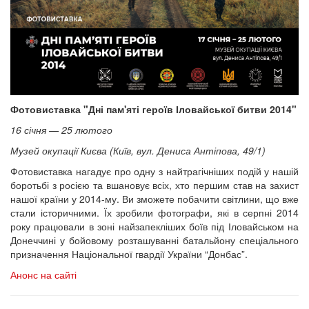
Фотовиставка "Дні пам'яті героїв Іловайської битви 2014"
16 січня — 25 лютого
Музей окупації Києва (Київ, вул. Дениса Антіпова, 49/1)
Фотовиставка нагадує про одну з найтрагічніших подій у нашій
боротьбі з росією та вшановує всіх, хто першим став на захист
нашої країни у 2014-му. Ви зможете побачити світлини, що вже
стали історичними. Їх зробили фотографи, які в серпні 2014
року працювали в зоні найзапекліших боїв під Іловайськом на
Донеччині у бойовому розташуванні батальйону спеціального
призначення Національної гвардії України “Донбас”.
Анонс на сайті