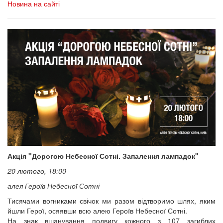
Новина на сайті
Акція "Дорогою Небесної Сотні. Запалення лампадок"
20 лютого, 18:00
алея Героїв Небесної Сотні
Тисячами вогниками свічок ми разом відтворимо шлях, яким
йшли Герої, осяявши всю алею Героїв Небесної Сотні.
На знак вшанування подвигу кожного з 107 загиблих