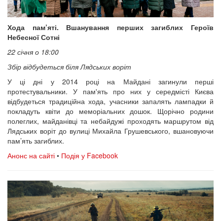
Хода пам’яті. Вшанування перших загиблих Героїв
Небесної Сотні
22 січня о 18:00
Збір відбудеться біля Лядських воріт
У ці дні у 2014 році на Майдані загинули перші
протестувальники. У пам'ять про них у середмісті Києва
відбудеться традиційна хода, учасники запалять лампадки й
покладуть квіти до меморіальних дошок. Щорічно родини
полеглих, майданівці та небайдужі проходять маршрутом від
Лядських воріт до вулиці Михайла Грушевського, вшановуючи
пам’ять загиблих.
Анонс на сайті
•
Подія у Facebook