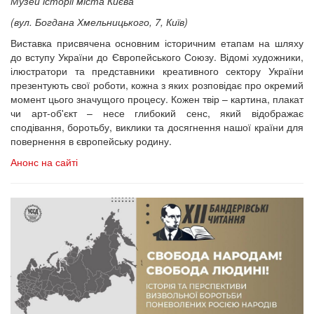
Музей історії міста Києва
(вул. Богдана Хмельницького, 7, Київ)
Виставка присвячена основним історичним етапам на шляху
до вступу України до Європейського Союзу. Відомі художники,
ілюстратори та представники креативного сектору України
презентують свої роботи, кожна з яких розповідає про окремий
момент цього значущого процесу. Кожен твір – картина, плакат
чи арт-об'єкт – несе глибокий сенс, який відображає
сподівання, боротьбу, виклики та досягнення нашої країни для
повернення в європейську родину.
Анонс на сайті