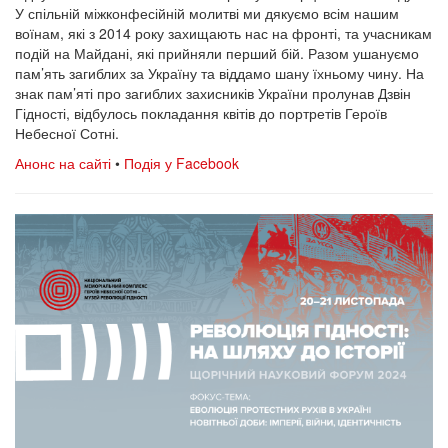
У спільній міжконфесійній молитві ми дякуємо всім нашим
воїнам, які з 2014 року захищають нас на фронті, та учасникам
подій на Майдані, які прийняли перший бій. Разом ушануємо
пам’ять загиблих за Україну та віддамо шану їхньому чину. На
знак пам’яті про загиблих захисників України пролунав Дзвін
Гідності, відбулось покладання квітів до портретів Героїв
Небесної Сотні.
Анонс на сайті
•
Подія у Facebook