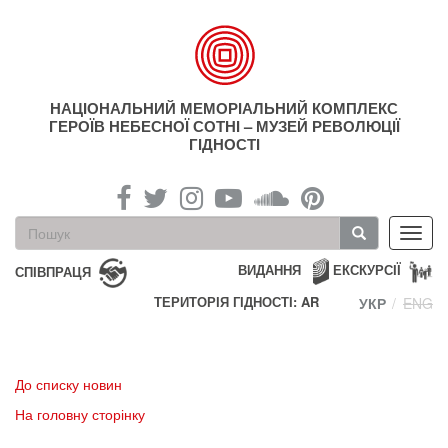
Перейти
до
основного
матеріалу
НАЦІОНАЛЬНИЙ МЕМОРІАЛЬНИЙ КОМПЛЕКС
ГЕРОЇВ НЕБЕСНОЇ СОТНІ – МУЗЕЙ РЕВОЛЮЦІЇ
ГІДНОСТІ
Пошукова
Toggl
форма
navig
Пошук
ВИДАННЯ
ЕКСКУРСІЇ
СПІВПРАЦЯ
ТЕРИТОРІЯ ГІДНОСТІ: AR
УКР
ENG
До списку новин
На головну сторінку