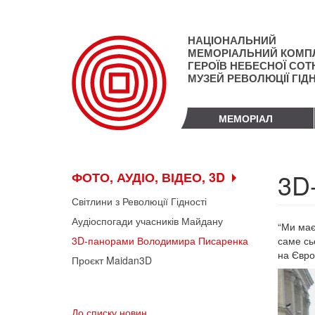
Перейти
до
основного
НАЦІОНАЛЬНИЙ
матеріалу
МЕМОРІАЛЬНИЙ КОМП
ГЕРОЇВ НЕБЕСНОЇ СОТН
МУЗЕЙ РЕВОЛЮЦІЇ ГІД
МЕМОРІАЛ
3D
ФОТО, АУДІО, ВІДЕО, 3D
Світлини з Революції Гідності
Аудіоспогади учасників Майдану
“Ми маєм
3D-панорами Володимира Писаренка
саме сь
на Євро
Проєкт Maidan3D
До списку новин