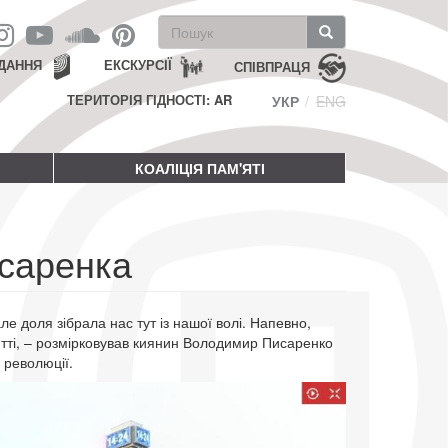
Пошукова
форма
Пошук
ДАННЯ
ЕКСКУРСІЇ
СПІВПРАЦЯ
ТЕРИТОРІЯ ГІДНОСТІ: AR
УКР
ENG
КОАЛІЦІЯ ПАМ'ЯТІ
саренка
ле доля зібрала нас тут із нашої волі. Напевно,
итті, – розмірковував киянин Володимир Писаренко
 революції.