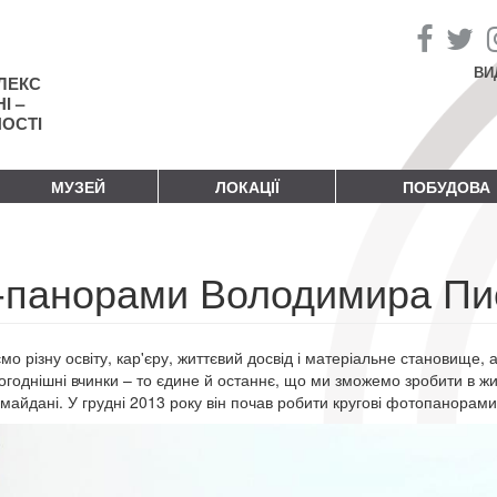
ВИ
ЛЕКС
І –
НОСТІ
МУЗЕЙ
ЛОКАЦІЇ
ПОБУДОВА
-панорами Володимира Пи
о різну освіту, кар'єру, життєвий досвід і матеріальне становище, а
огоднішні вчинки – то єдине й останнє, що ми зможемо зробити в ж
майдані. У грудні 2013 року він почав робити кругові фотопанорами