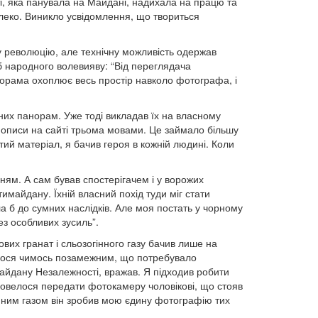
і, яка панувала на Майдані, надихала на працю та
леко. Виникло усвідомлення, що твориться
у революцію, але технічну можливість одержав
б народного волевияву: “Від переглядача
норама охоплює весь простір навколо фотографа, і
их панорам. Уже тоді викладав їх на власному
і описи на сайті трьома мовами. Це займало більшу
ий матеріал, я бачив героя в кожній людині. Коли
ням. А сам бував спостерігачем і у ворожих
имайдану. Їхній власний похід туди міг стати
 б до сумних наслідків. Але моя постать у чорному
ез особливих зусиль”.
ових гранат і сльозогінного газу бачив лише на
далося чимось позамежним, що потребувало
айдану Незалежності, вражав. Я підходив робити
 довелося передати фотокамеру чоловікові, що стояв
нним газом він зробив мою єдину фотографію тих