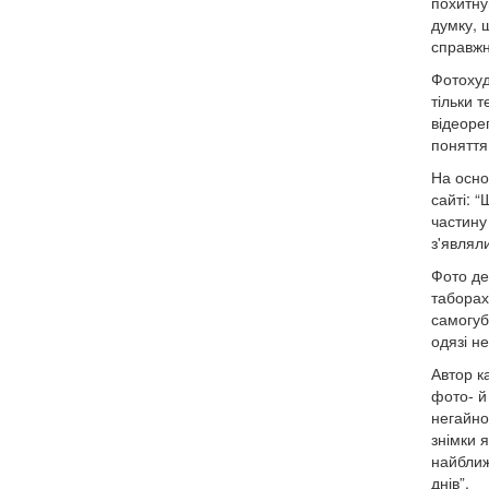
похитну
думку, 
справжн
Фотохуд
тільки 
відеоре
поняття
На осно
сайті: 
частину
з'являли
Фото де
таборах
самогуб
одязі н
Автор к
фото- й
негайно
знімки 
найближ
днів”.