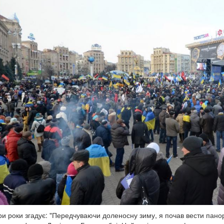
ри роки згадує: "Передчуваючи доленосну зиму, я почав вести панор