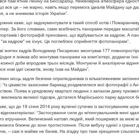
вся пам'ятник Леніну на Бессарабці. Неймовірна атмосфера єдност
що все це – не марно, навіть якщо перемога ідеалів Майдану ще да
я, а не книжкова історія України”.
ожник каже, що задокументувати в такий спосіб хотів і Помаранчев
тепер. За його словами, саме всебічність панорами передає масшта
портажів і фотографій приховано, що відбувається за кадром. А па
 "за кадром" не існує. Це поглиблює сприйняття фотопанорам”.
ві знятих кадрів Володимир Писаренко змонтував 177 повнопростірн
“Щодня я знімав або монтував панорами на комп'ютері, додаючи їхн
 кожної доби впродовж трьох місяців. Монтуючи й аналізуючи відзнят
ся нові ідеї сюжетів, знову їхав на Майдан”.
яких місць задля безпеки оприлюднював із кількатижневим запізнен
: “Із цікавістю захисники барикад роздивлялися мої фотографії з Ант
ством. Поява в урядовому кварталі людини з запахом диму призвела
е викликала великої підозри, дістатися Маріїнського парку вдалося б
аже, що до 19 січня 2014 року вуличні сутички із застосуванням шум
 відеоматеріалах: “Застосування сили до мітингувальників мені з
го втручання. Величезний натовп людей, який поширився за межі м
якомога ближче до зони протистояння. Після вибуху однієї з гранат
че, – сам я майже не бачив. На згадку про таке хрещення сльозогі