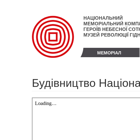
Перейти
до
основного
НАЦІОНАЛЬНИЙ
матеріалу
МЕМОРІАЛЬНИЙ КОМП
ГЕРОЇВ НЕБЕСНОЇ СОТН
МУЗЕЙ РЕВОЛЮЦІЇ ГІД
МЕМОРІАЛ
Будівництво Націона