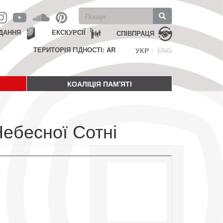
Пошукова
форма
Пошук
ДАННЯ
ЕКСКУРСІЇ
СПІВПРАЦЯ
ТЕРИТОРІЯ ГІДНОСТІ: AR
УКР
ENG
КОАЛІЦІЯ ПАМ'ЯТІ
Небесної Сотні