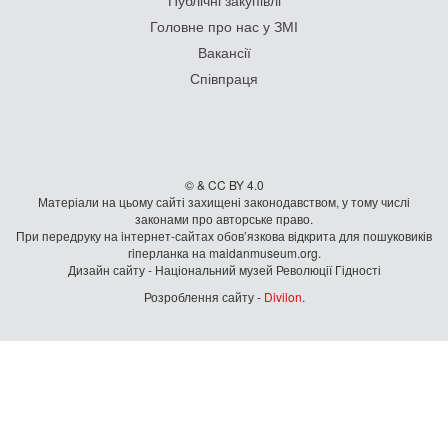
Публічні закупівлі
Головне про нас у ЗМІ
Вакансії
Співпраця
© & CC BY 4.0
Матеріали на цьому сайті захищені законодавством, у тому числі
законами про авторське право.
При передруку на iнтернет-сайтах обов’язкова відкрита для пошуковиків
гiперланка на maidanmuseum.org.
Дизайн сайту - Національний музей Революції Гідності
Розроблення сайту -
Divilon
.