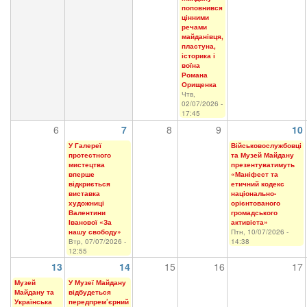
поповнився
цінними
речами
майданівця,
пластуна,
історика і
воїна
Романа
Орищенка
Чтв,
02/07/2026 -
17:45
6
7
8
9
10
У Галереї
Військовослужбовці
протестного
та Музей Майдану
мистецтва
презентуватимуть
вперше
«Маніфест та
відкриється
етичний кодекс
виставка
національно-
художниці
орієнтованого
Валентини
громадського
Іванової «За
активіста»
нашу свободу»
Птн, 10/07/2026 -
Втр, 07/07/2026 -
14:38
12:55
13
14
15
16
17
Музей
У Музеї Майдану
Майдану та
відбудеться
Українська
передпрем’єрний