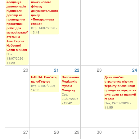
асоціація
показ нового
девелоперів
фільму
підписали
документального
договір на
циклу
проведення
«Помаранчева
проєктних
епоха»
робіт для
Втр, 14/07/2026 -
меморіальної
13:48
стели на
Алеї Героїв
Небесної
Сотні в Києві
Пон,
13/07/2026 -
11:29
20
21
22
23
24
БАШТА. Пам’ять,
Поповнено
День памʼяті
що об’єднує
Медіархів
страчених під час
Втр, 21/07/2026 -
Музею
теракту в Оленівці:
14:53
Майдану
прийди на відкриття
Срд,
виставки та вшануй
22/07/2026
героїв
- 12:42
Птн, 24/07/2026 -
11:55
27
28
29
30
31