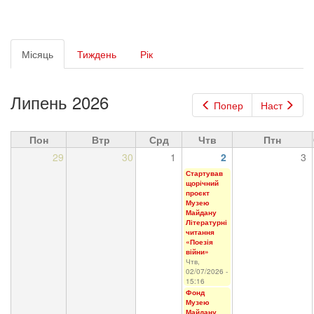
Первинні
Місяць
(активна
Тиждень
Рік
вкладки
вкладка)
Липень 2026
Попер
Наст
Пон
Втр
Срд
Чтв
Птн
29
30
1
2
3
Стартував
щорічний
проєкт
Музею
Майдану
Літературні
читання
«Поезія
війни»
Чтв,
02/07/2026 -
15:16
Фонд
Музею
Майдану