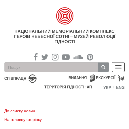
Перейти
до
основного
матеріалу
НАЦІОНАЛЬНИЙ МЕМОРІАЛЬНИЙ КОМПЛЕКС
ГЕРОЇВ НЕБЕСНОЇ СОТНІ – МУЗЕЙ РЕВОЛЮЦІЇ
ГІДНОСТІ
Пошукова
Toggl
форма
navig
Пошук
ВИДАННЯ
ЕКСКУРСІЇ
СПІВПРАЦЯ
ТЕРИТОРІЯ ГІДНОСТІ: AR
УКР
ENG
До списку новин
На головну сторінку