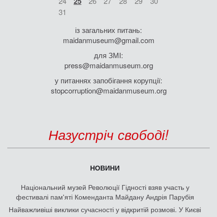
24
25
26
27
28
29
30
31
із загальних питань:
maidanmuseum@gmail.com
для ЗМІ:
press@maidanmuseum.org
у питаннях запобігання корупції:
stopcorruption@maidanmuseum.org
Назустріч свободі!
НОВИНИ
Національний музей Революції Гідності взяв участь у
фестивалі пам'яті Коменданта Майдану Андрія Парубія
Найважливіші виклики сучасності у відкритій розмові. У Києві