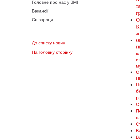
Головне про нас у ЗМІ
т
Вакансії
г
Співпраця
О
Б
а
О
До списку новин
П
На головну сторінку
і
с
м
О
П
П
б
р
С
П
н
С
В
Ви