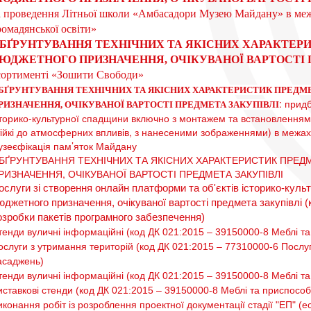
а проведення Літньої школи «Амбасадори Музею Майдану» в межа
ромадянської освіти»
БҐРУНТУВАННЯ ТЕХНІЧНИХ ТА ЯКІСНИХ ХАРАКТЕРИ
ЮДЖЕТНОГО ПРИЗНАЧЕННЯ, ОЧІКУВАНОЇ ВАРТОСТІ 
сортименті «Зошити Свободи»
БҐРУНТУВАННЯ ТЕХНІЧНИХ ТА ЯКІСНИХ ХАРАКТЕРИСТИК ПРЕДМЕ
: прид
РИЗНАЧЕННЯ, ОЧІКУВАНОЇ ВАРТОСТІ ПРЕДМЕТА ЗАКУПІВЛІ
сторико-культурної спадщини включно з монтажем та встановленням (
тійкі до атмосферних впливів, з нанесеними зображеннями) в межах р
узеєфікація пам’яток Майдану
БҐРУНТУВАННЯ ТЕХНІЧНИХ ТА ЯКІСНИХ ХАРАКТЕРИСТИК ПРЕДМ
РИЗНАЧЕННЯ, ОЧІКУВАНОЇ ВАРТОСТІ ПРЕДМЕТА ЗАКУПІВЛІ
ослуги зі створення онлайн платформи та об'єктів історико-куль
юджетного призначення, очікуваної вартості предмета закупівлі
(
озробки пакетів програмного забезпечення)
тенди вуличні інформаційні (код ДК 021:2015 – 39150000-8 Меблі та
ослуги з утримання територій (код ДК 021:2015 – 77310000-6 Послу
асаджень)
тенди вуличні інформаційні (код ДК 021:2015 – 39150000-8 Меблі та
иставкові стенди (код ДК 021:2015 – 39150000-8 Меблі та приспособи
конання робіт із розроблення проектної документації стадії "ЕП" (ескі