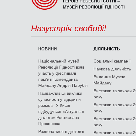
ГЕРОЇВ НЕБЕСНОЇ СОТНІ –
МУЗЕЙ РЕВОЛЮЦІЇ ГІДНОСТІ
Назустріч свободі!
НОВИНИ
ДІЯЛЬНІСТЬ
Національний музей
Соціальні кампанії
Революції Гідності взяв
Наукова діяльність
участь у фестивалі
Видання Музею
пам'яті Коменданта
Майдану
Майдану Андрія Парубія
Виставки та заходи 
Найважливіші виклики
року
сучасності у відкритій
Виставки та заходи 
розмові. У Києві
року
відбудуться «Актуальні
діалоги» Ростислава
Виставки та заходи 
Прокопюка
року
Розпочалися підготовчі
Виставки та заходи 