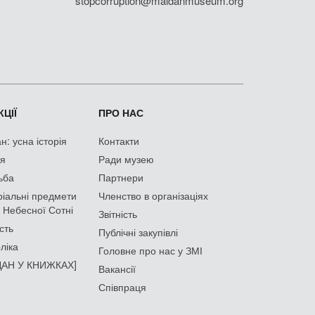
stopcorruption@maidanmuseum.org
ЦІЇ
ПРО НАС
: усна історія
Контакти
ія
Ради музею
ьба
Партнери
іальні предмети
Членство в організаціях
 Небесної Сотні
Звітність
сть
Публічні закупівлі
ліка
Головне про нас у ЗМІ
АН У КНИЖКАХ]
Вакансії
Співпраця