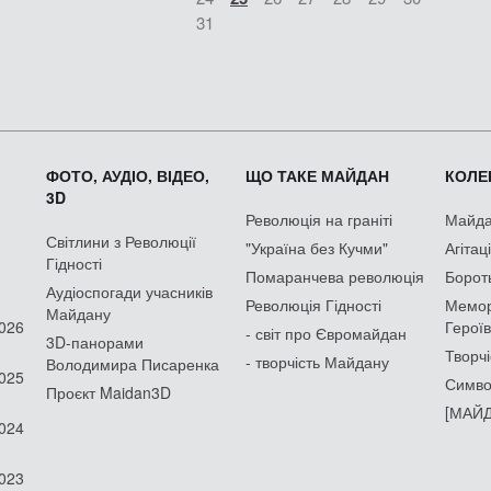
31
ФОТО, АУДІО, ВІДЕО,
ЩО ТАКЕ МАЙДАН
КОЛЕК
3D
Революція на граніті
Майдан
Світлини з Революції
"Україна без Кучми"
Агітац
Гідності
Помаранчева революція
Борот
Аудіоспогади учасників
Революція Гідності
Мемор
Майдану
2026
Героїв
- світ про Євромайдан
3D-панорами
Творчі
- творчість Майдану
Володимира Писаренка
2025
Симво
Проєкт Maidan3D
[МАЙД
2024
2023