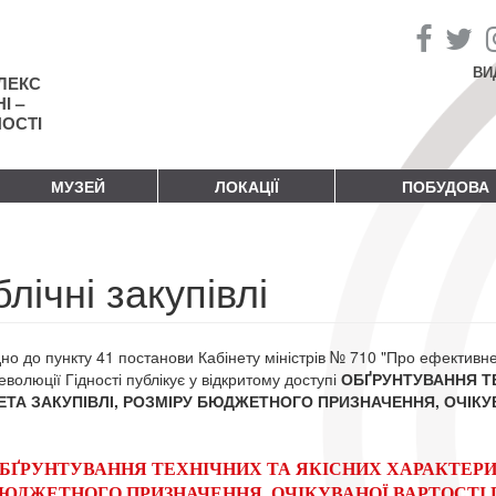
ВИ
ЛЕКС
І –
НОСТІ
МУЗЕЙ
ЛОКАЦІЇ
ПОБУДОВА
лічні закупівлі
дно до пункту 41 постанови Кабінету міністрів № 710 "Про ефектив
волюції Гідності публікує у відкритому доступі
ОБҐРУНТУВАННЯ ТЕ
ТА ЗАКУПІВЛІ, РОЗМІРУ БЮДЖЕТНОГО ПРИЗНАЧЕННЯ, ОЧІКУВ
БҐРУНТУВАННЯ ТЕХНІЧНИХ ТА ЯКІСНИХ ХАРАКТЕРИ
ЮДЖЕТНОГО ПРИЗНАЧЕННЯ, ОЧІКУВАНОЇ ВАРТОСТІ 