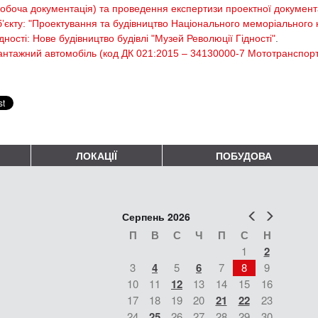
робоча документація) та проведення експертизи проектної документа
б’єкту: "Проектування та будівництво Національного меморіального 
дності: Нове будівництво будівлі "Музей Революції Гідності"
.
антажний автомобіль (код ДК 021:2015 – 34130000-7 Мототранспортн
ЛОКАЦІЇ
ПОБУДОВА
Попер
Наст
Серпень 2026
П
В
С
Ч
П
С
Н
1
2
3
4
5
6
7
8
9
10
11
12
13
14
15
16
17
18
19
20
21
22
23
24
25
26
27
28
29
30