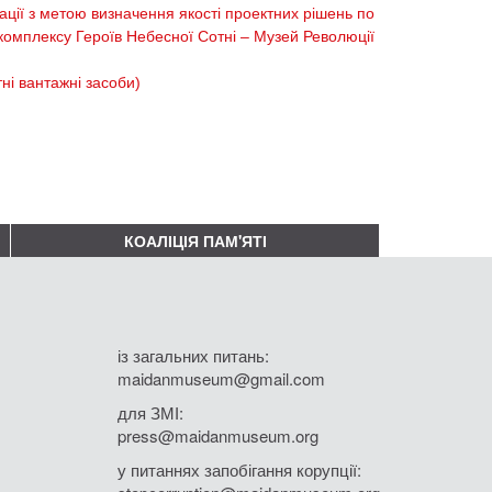
ції з метою визначення якості проектних рішень по
комплексу Героїв Небесної Сотні – Музей Революції
і вантажні засоби)
КОАЛІЦІЯ ПАМ'ЯТІ
із загальних питань:
maidanmuseum@gmail.com
для ЗМІ:
press@maidanmuseum.org
у питаннях запобігання корупції: