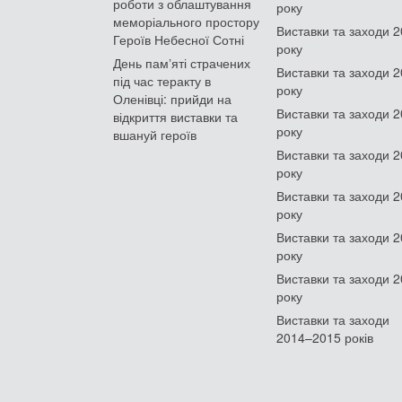
роботи з облаштування
року
меморіального простору
Виставки та заходи 
Героїв Небесної Сотні
року
День памʼяті страчених
Виставки та заходи 
під час теракту в
року
Оленівці: прийди на
Виставки та заходи 
відкриття виставки та
року
вшануй героїв
Виставки та заходи 
року
Виставки та заходи 
року
Виставки та заходи 
року
Виставки та заходи 
року
Виставки та заходи
2014–2015 років