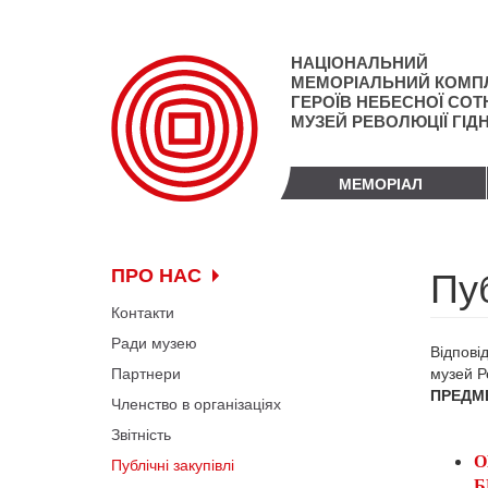
Перейти
до
основного
НАЦІОНАЛЬНИЙ
матеріалу
МЕМОРІАЛЬНИЙ КОМП
ГЕРОЇВ НЕБЕСНОЇ СОТН
МУЗЕЙ РЕВОЛЮЦІЇ ГІД
МЕМОРІАЛ
Пуб
ПРО НАС
Контакти
Ради музею
Відпові
Партнери
музей Ре
ПРЕДМЕ
Членство в організаціях
Звітність
О
Публічні закупівлі
Б