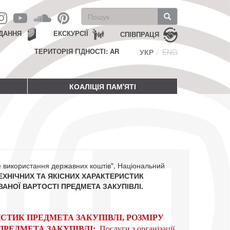
Пошукова
форма
Пошук
ДАННЯ
ЕКСКУРСІЇ
СПІВПРАЦЯ
ТЕРИТОРІЯ ГІДНОСТІ: AR
УКР
ENG
КОАЛІЦІЯ ПАМ'ЯТІ
не використання державних коштів", Національний
ХНІЧНИХ ТА ЯКІСНИХ ХАРАКТЕРИСТИК
АНОЇ ВАРТОСТІ ПРЕДМЕТА ЗАКУПІВЛІ.
СТИК ПРЕДМЕТА ЗАКУПІВЛІ, РОЗМІРУ
ПРЕДМЕТА ЗАКУПІВЛІ:
Послуги з організації