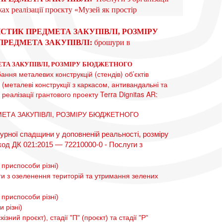
х реалізації проєкту «Музей як простір
СТИК ПРЕДМЕТА ЗАКУПІВЛІ, РОЗМІРУ
ПРЕДМЕТА ЗАКУПІВЛІ:
брошури в
ТА ЗАКУПІВЛІ, РОЗМІРУ БЮДЖЕТНОГО 
бання металевих конструкцій (стендів) об’єктів
металеві конструкції з каркасом, антивандальні та
еалізації грантового проекту Terra Dignitas AR:
ЕТА ЗАКУПІВЛІ, РОЗМІРУ БЮДЖЕТНОГО
турної спадщини у доповненій реальності, розміру
код ДК 021:2015 — 72210000-0 - Послуги з
 приспособи різні)
ги з озеленення територій та утримання зелених
 приспособи різні)
 різні)
зний проєкт), стадії "П" (проєкт) та стадії "Р"