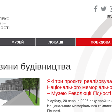
ВИ
ЛЕКС
І –
НОСТІ
МУЗЕЙ
ЛОКАЦІЇ
ПОБУДОВА
вини будівництва
Які три проєкти реалізову
Національного меморіально
– Музею Революції Гідності
У суботу, 20 червня 2026 року пройшл
Національного меморіального комплекс
Гідності.