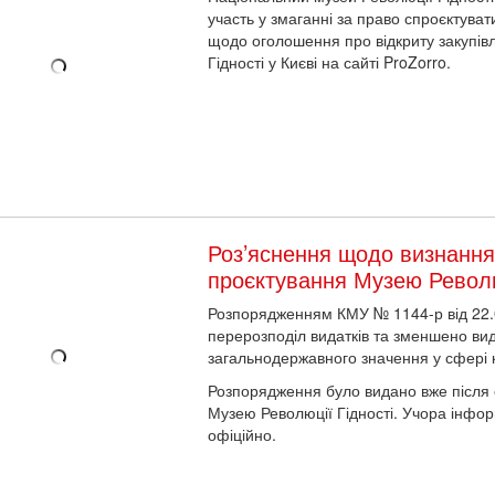
участь у змаганні за право спроєктуват
щодо оголошення про відкриту закупів
Гідності у Києві на сайті ProZorro.
Роз’яснення щодо визнання 
проєктування Музею Револю
Розпорядженням КМУ № 1144-р від 22.0
перерозподіл видатків та зменшено вид
загальнодержавного значення у сфері к
Розпорядження було видано вже після 
Музею Революції Гідності. Учора інф
офіційно.