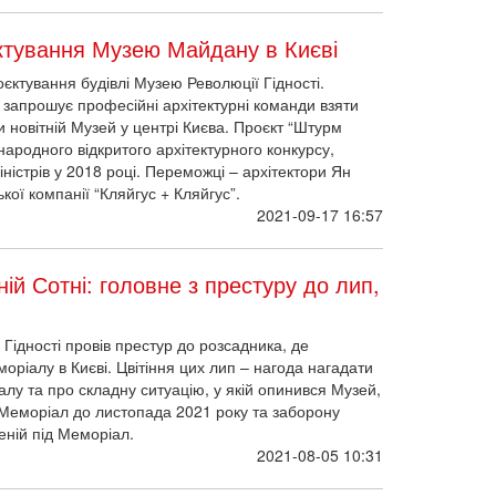
ктування Музею Майдану в Києві
єктування будівлі Музею Революції Гідності.
 запрошує професійні архітектурні команди взяти
и новітній Музей у центрі Києва. Проєкт “Штурм
ародного відкритого архітектурного конкурсу,
ністрів у 2018 році. Переможці – архітектори Ян
кої компанії “Кляйгус + Кляйгус”.
2021-09-17 16:57
й Сотні: головне з престуру до лип,
Гідності провів престур до розсадника, де
ріалу в Києві. Цвітіння цих лип – нагода нагадати
лу та про складну ситуацію, у якій опинився Музей,
Меморіал до листопада 2021 року та заборону
деній під Меморіал.
2021-08-05 10:31