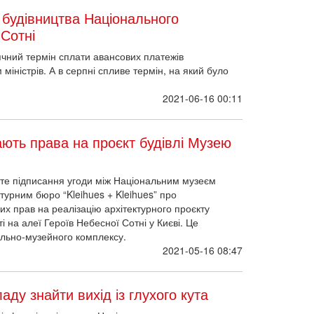
 будівництва Національного
 Сотні
сячний термін сплати авансових платежів
міністрів. А в серпні спливе термін, на який було
2021-06-16 00:11
ають права на проєкт будівлі Музею
сте підписання угоди між Національним музеєм
ктурним бюро “Kleihues + Kleihues” про
 прав на реалізацію архітектурного проєкту
 на алеї Героїв Небесної Сотні у Києві. Це
льно-музейного комплексу.
2021-05-16 08:47
ду знайти вихід із глухого кута