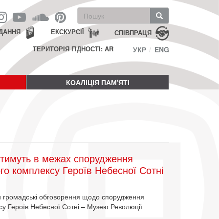
Пошукова
форма
Пошук
ДАННЯ
ЕКСКУРСІЇ
СПІВПРАЦЯ
ТЕРИТОРІЯ ГІДНОСТІ: AR
УКР
ENG
КОАЛІЦІЯ ПАМ'ЯТІ
ватимуть в межах спорудження
го комплексу Героїв Небесної Сотні
и громадські обговорення щодо спорудження
у Героїв Небесної Сотні – Музею Революції