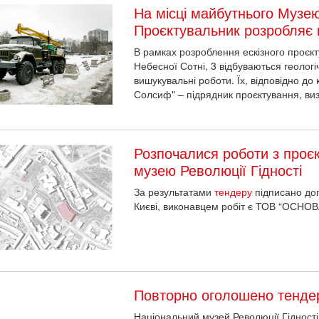
На місці майбутнього Музе
Проєктувальник розробляє 
В рамках розроблення ескізного проєкту
Небесної Сотні, 3 відбуваються геологі
вишукувальні роботи. Їх, відповідно д
Солсиф" – підрядник проєктування, виз
Розпочалися роботи з проєк
музею Революції Гідності
За результатами
тендеру
підписано дог
Києві, виконавцем робіт є ТОВ “ОСН
Повторно оголошено тенде
Національний музей Революції Гідності