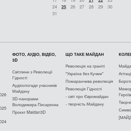
21
22
24
25
26
27
28
29
30
31
ФОТО, АУДІО, ВІДЕО,
ЩО ТАКЕ МАЙДАН
КОЛЕК
3D
Революція на граніті
Майдан
Світлини з Революції
"Україна без Кучми"
Агітац
Гідності
Помаранчева революція
Борот
Аудіоспогади учасників
Революція Гідності
Мемор
Майдану
2026
Героїв
- світ про Євромайдан
3D-панорами
Творчі
- творчість Майдану
Володимира Писаренка
2025
Симво
Проєкт Maidan3D
[МАЙД
2024