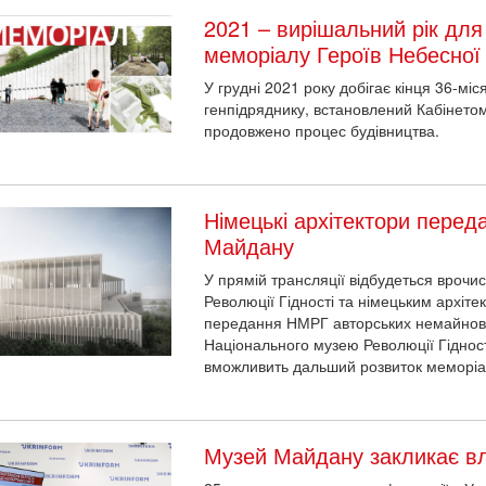
2021 – вирішальний рік для
меморіалу Героїв Небесної
У грудні 2021 року добігає кінця 36-мі
генпідряднику, встановлений Кабінетом 
продовжено процес будівництва.
Німецькі архітектори перед
Майдану
У прямій трансляції відбудеться врочи
Революції Гідності та німецьким архіте
передання НМРГ авторських немайнових
Національного музею Революції Гідності
вможливить дальший розвиток меморіа
Музей Майдану закликає вла