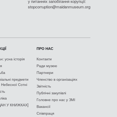
у питаннях запобігання корупції:
stopcorruption@maidanmuseum.org
ЦІЇ
ПРО НАС
: усна історія
Контакти
ія
Ради музею
ьба
Партнери
іальні предмети
Членство в організаціях
 Небесної Сотні
Звітність
сть
Публічні закупівлі
ліка
Головне про нас у ЗМІ
АН У КНИЖКАХ]
Вакансії
Співпраця