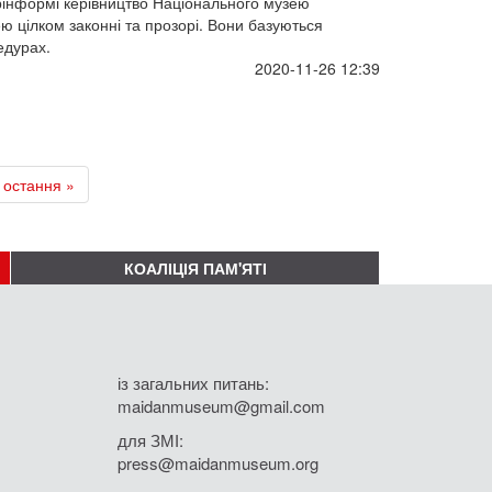
рінформі керівництво Національного музею
ею цілком законні та прозорі. Вони базуються
едурах.
2020-11-26 12:39
остання »
КОАЛІЦІЯ ПАМ'ЯТІ
із загальних питань:
maidanmuseum@gmail.com
для ЗМІ:
press@maidanmuseum.org