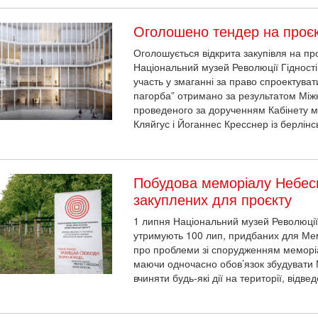
Оголошено тендер на проє
Оголошується відкрита закупівля на про
Національний музей Революції Гідності
участь у змаганні за право спроектуват
пагорба” отримано за результатом Міжн
проведеного за дорученням Кабінету мі
Кляйгус і Йоганнес Кресснер із берлінсь
Побудова меморіалу Небесні
закуплених для проєкту
1 липня Національний музей Революції 
утримують 100 лип, придбаних для Мемо
про проблеми зі спорудженням меморіа
маючи одночасно обов’язок збудувати 
вчиняти будь-які дії на території, відве