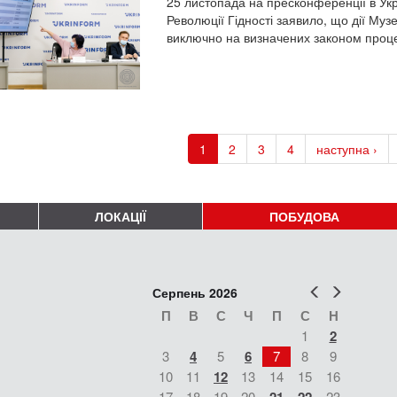
25 листопада на пресконференції в Ук
Революції Гідності заявило, що дії Муз
виключно на визначених законом проц
1
2
3
4
наступна ›
ЛОКАЦІЇ
ПОБУДОВА
Попер
Наст
Серпень 2026
П
В
С
Ч
П
С
Н
1
2
3
4
5
6
7
8
9
10
11
12
13
14
15
16
17
18
19
20
23