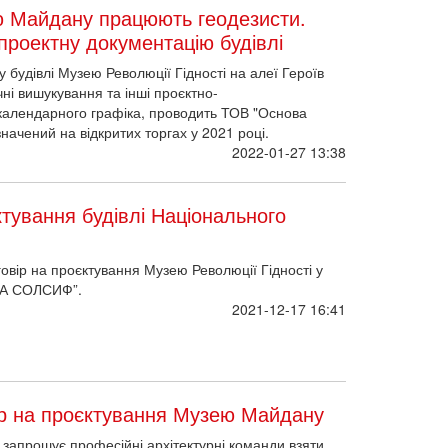
ю Майдану працюють геодезисти.
проектну документацію будівлі
 будівлі Музею Революції Гідності на алеї Героїв
чні вишукування та інші проєктно-
о календарного графіка, проводить ТОВ "Основа
начений на відкритих торгах у 2021 році.
2022-01-27 13:38
тування будівлі Національного
овір на проєктування Музею Революції Гідності у
ОВА СОЛСИФ”.
2021-12-17 16:41
р на проєктування Музею Майдану
 запрошує професійні архітектурні команди взяти