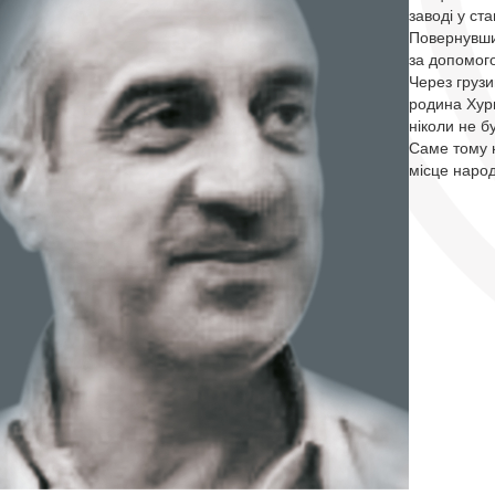
заводі у ст
Повернувшис
за допомого
Через грузи
родина Хурц
ніколи не б
Саме тому н
місце народ