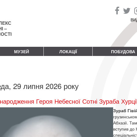
ВИ
ЛЕКС
І –
НОСТІ
МУЗЕЙ
ЛОКАЦІЇ
ПОБУДОВА
да, 29 липня 2026 року
народження Героя Небесної Сотні Зураба Хурці
Зураб Гіві
грузинськом
Абхазії. Та
вступив до 
спеціальні