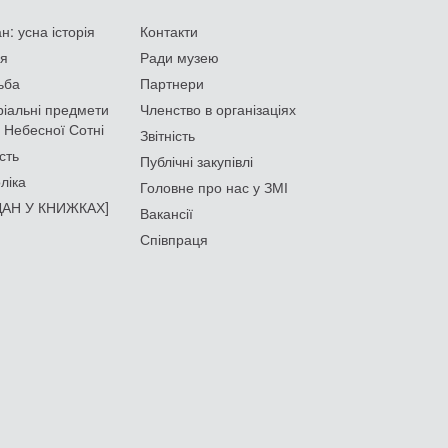
: усна історія
Контакти
ія
Ради музею
ьба
Партнери
іальні предмети
Членство в організаціях
 Небесної Сотні
Звітність
сть
Публічні закупівлі
ліка
Головне про нас у ЗМІ
АН У КНИЖКАХ]
Вакансії
Співпраця