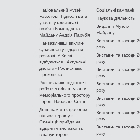
Національний музей
Соціальні кампанії
Революції Гідності взяв
Наукова діяльність
участь у фестивалі
Видання Музею
пам'яті Коменданта
Майдану
Майдану Андрія Парубія
Виставки та заходи 
Найважливіші виклики
року
сучасності у відкритій
Виставки та заходи 
розмові. У Києві
року
відбудуться «Актуальні
діалоги» Ростислава
Виставки та заходи 
Прокопюка
року
Розпочалися підготовчі
Виставки та заходи 
роботи з облаштування
року
меморіального простору
Виставки та заходи 
Героїв Небесної Сотні
року
День памʼяті страчених
Виставки та заходи 
під час теракту в
року
Оленівці: прийди на
Виставки та заходи 
відкриття виставки та
року
вшануй героїв