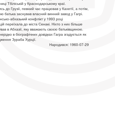
аниці Тбіліській у Краснодарському краї.
ь до Грузії, певний час працював у Кахетії, а потім,
ю батька заснував власний винний завод у Гагрі.
нсько-абхазький конфлікт у 1993 році
ій переїхала до міста Сенакі. Ніхто з них більше
ував в Абхазії, яку вважають своєю батьківщиною.
ерідко в біографічних довідках Гагра згадується як
ження Зураба Хурції.
Народився: 1960-07-29