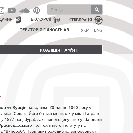
Пошукова
форма
Пошук
ДАННЯ
ЕКСКУРСІЇ
СПІВПРАЦЯ
ТЕРИТОРІЯ ГІДНОСТІ: AR
УКР
ENG
КОАЛІЦІЯ ПАМ'ЯТІ
ї
йович Хурція
народився 29 липня 1960 року у
у місті Сенакі. Його батьки мешкали у місті Гагра в
м у 1977 році Зураб закінчив місцеву школу. За рік він
Краснодарського політехнічного інституту на
сть "Винороб". Практику проходив на виноробному