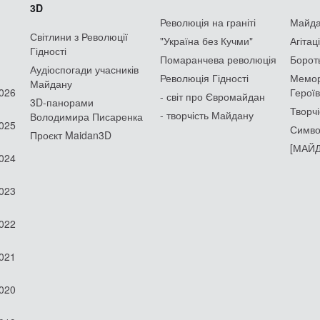
3D
Революція на граніті
Майдан
Світлини з Революції
"Україна без Кучми"
Агітац
Гідності
Помаранчева революція
Борот
Аудіоспогади учасників
Революція Гідності
Мемор
Майдану
2026
Героїв
- світ про Євромайдан
3D-панорами
Творчі
- творчість Майдану
Володимира Писаренка
2025
Симво
Проєкт Maidan3D
[МАЙД
2024
2023
2022
2021
2020