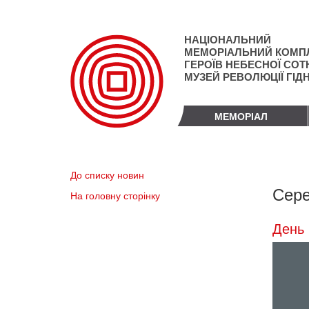
Перейти
до
основного
НАЦІОНАЛЬНИЙ
матеріалу
МЕМОРІАЛЬНИЙ КОМП
ГЕРОЇВ НЕБЕСНОЇ СОТН
МУЗЕЙ РЕВОЛЮЦІЇ ГІД
МЕМОРІАЛ
До списку новин
Сере
На головну сторінку
День 