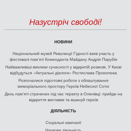
Назустріч свободі!
НОВИНИ
Національний музей Революції Гідності взяв участь у
фестивалі пам'яті Коменданта Майдану Андрія Парубія
Найважливіші виклики сучасності у відкритій розмові. У Києві
відбудуться «Актуальні діалоги» Ростислава Прокопюка
Розпочалися підготовчі роботи з облаштування
меморіального простору Героїв Небесної Сотні
День памʼяті страчених під час теракту в Оленівці: прийди на
відкриття виставки та вшануй героїв
ДІЯЛЬНІСТЬ
Соціальні кампанії
Наукова діяльність