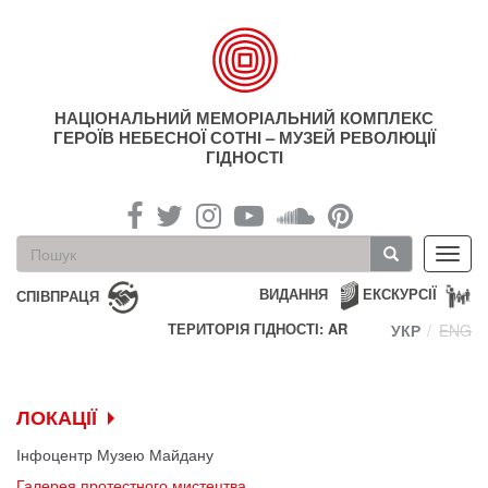
Перейти
до
основного
матеріалу
НАЦІОНАЛЬНИЙ МЕМОРІАЛЬНИЙ КОМПЛЕКС
ГЕРОЇВ НЕБЕСНОЇ СОТНІ – МУЗЕЙ РЕВОЛЮЦІЇ
ГІДНОСТІ
Пошукова
Toggl
форма
navig
Пошук
ВИДАННЯ
ЕКСКУРСІЇ
СПІВПРАЦЯ
ТЕРИТОРІЯ ГІДНОСТІ: AR
УКР
ENG
ЛОКАЦІЇ
Інфоцентр Музею Майдану
Галерея протестного мистецтва