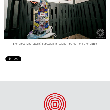
Виставка "Мистецький Барбакан" в Галереї протестного мистецтва