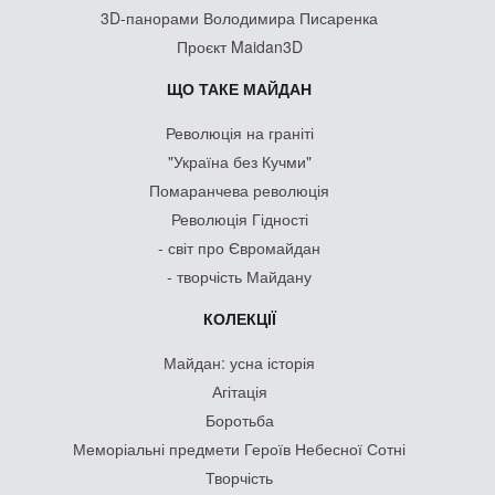
3D-панорами Володимира Писаренка
Проєкт Maidan3D
ЩО ТАКЕ МАЙДАН
Революція на граніті
"Україна без Кучми"
Помаранчева революція
Революція Гідності
- світ про Євромайдан
- творчість Майдану
КОЛЕКЦІЇ
Майдан: усна історія
Агітація
Боротьба
Меморіальні предмети Героїв Небесної Сотні
Творчість