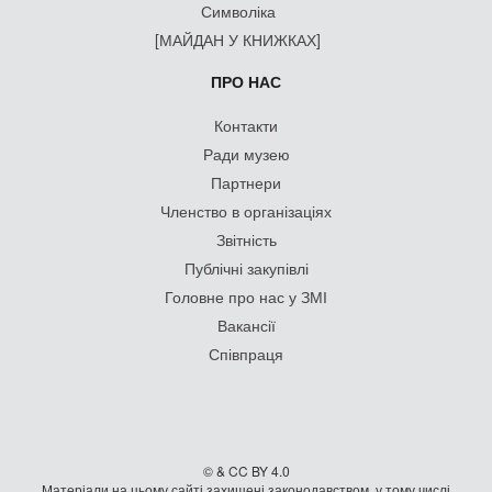
Символіка
[МАЙДАН У КНИЖКАХ]
ПРО НАС
Контакти
Ради музею
Партнери
Членство в організаціях
Звітність
Публічні закупівлі
Головне про нас у ЗМІ
Вакансії
Співпраця
© & CC BY 4.0
Матеріали на цьому сайті захищені законодавством, у тому числі