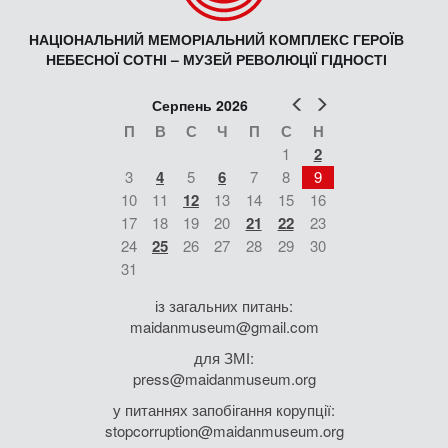
НАЦІОНАЛЬНИЙ МЕМОРІАЛЬНИЙ КОМПЛЕКС ГЕРОЇВ
НЕБЕСНОЇ СОТНІ – МУЗЕЙ РЕВОЛЮЦІЇ ГІДНОСТІ
Попер
Наст
Серпень 2026
П
В
С
Ч
П
С
Н
1
2
3
4
5
6
7
8
9
10
11
12
13
14
15
16
17
18
19
20
21
22
23
24
25
26
27
28
29
30
31
із загальних питань:
maidanmuseum@gmail.com
для ЗМІ:
press@maidanmuseum.org
у питаннях запобігання корупції:
stopcorruption@maidanmuseum.org