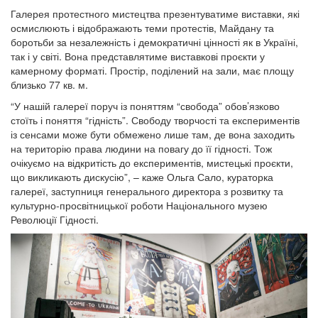
Галерея протестного мистецтва презентуватиме виставки, які
осмислюють і відображають теми протестів, Майдану та
боротьби за незалежність і демократичні цінності як в Україні,
так і у світі. Вона представлятиме виставкові проєкти у
камерному форматі. Простір, поділений на зали, має площу
близько 77 кв. м.
“У нашій галереї поруч із поняттям “свобода” обов’язково
стоїть і поняття “гідність”. Свободу творчості та експериментів
із сенсами може бути обмежено лише там, де вона заходить
на територію права людини на повагу до її гідності. Тож
очікуємо на відкритість до експериментів, мистецькі проєкти,
що викликають дискусію”, – каже Ольга Сало, кураторка
галереї, заступниця генерального директора з розвитку та
культурно-просвітницької роботи Національного музею
Революції Гідності.