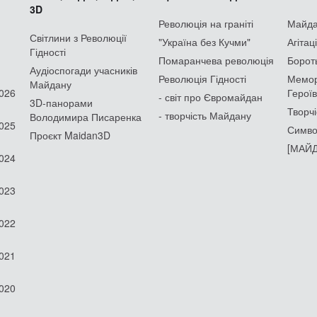
3D
Революція на граніті
Майдан
Світлини з Революції
"Україна без Кучми"
Агітац
Гідності
Помаранчева революція
Борот
Аудіоспогади учасників
Революція Гідності
Мемор
Майдану
2026
Героїв
- світ про Євромайдан
3D-панорами
Творчі
- творчість Майдану
Володимира Писаренка
2025
Симво
Проєкт Maidan3D
[МАЙД
2024
2023
2022
2021
2020