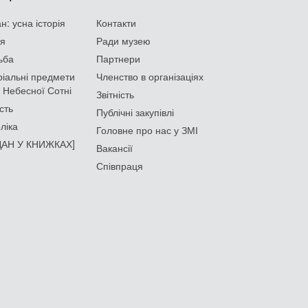
: усна історія
Контакти
ія
Ради музею
ьба
Партнери
іальні предмети
Членство в організаціях
 Небесної Сотні
Звітність
сть
Публічні закупівлі
ліка
Головне про нас у ЗМІ
АН У КНИЖКАХ]
Вакансії
Співпраця