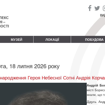
ВИ
ЛЕКС
І –
НОСТІ
МУЗЕЙ
ЛОКАЦІЇ
ПОБУДОВА
та, 18 липня 2026 року
народження Героя Небесної Сотні Андрія Корча
Андрій Бо
місті Борис
знали, що 
Дідусь Анд