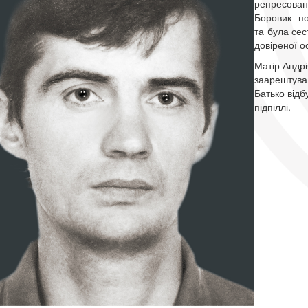
репресов
Боровик по
та була се
довіреної 
Матір Андрі
заарештувал
Батько відб
підпіллі.