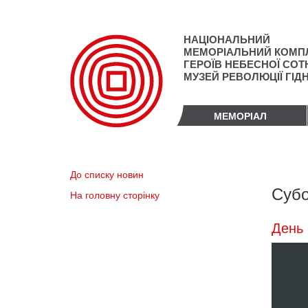
Перейти
до
основного
НАЦІОНАЛЬНИЙ
матеріалу
МЕМОРІАЛЬНИЙ КОМП
ГЕРОЇВ НЕБЕСНОЇ СОТН
МУЗЕЙ РЕВОЛЮЦІЇ ГІД
МЕМОРІАЛ
До списку новин
Субо
На головну сторінку
День 