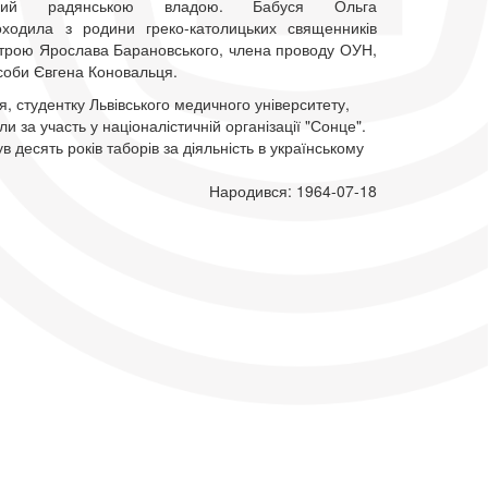
аний радянською владою. Бабуся Ольга
ходила з родини греко-католицьких священників
строю Ярослава Барановського, члена проводу ОУН,
особи Євгена Коновальця.
я, студентку Львівського медичного університету,
и за участь у націоналістичній організації "Сонце".
ув десять років таборів за діяльність в українському
Народився: 1964-07-18