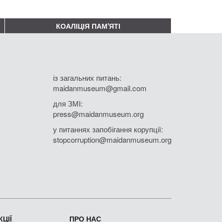
КОАЛІЦІЯ ПАМ'ЯТІ
із загальних питань:
maidanmuseum@gmail.com
для ЗМІ:
press@maidanmuseum.org
у питаннях запобігання корупції:
stopcorruption@maidanmuseum.org
ЦІЇ
ПРО НАС