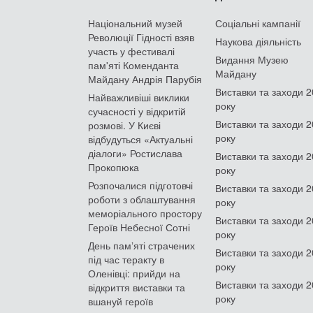
Національний музей
Соціальні кампанії
Революції Гідності взяв
Наукова діяльність
участь у фестивалі
Видання Музею
пам'яті Коменданта
Майдану
Майдану Андрія Парубія
Виставки та заходи 
Найважливіші виклики
року
сучасності у відкритій
Виставки та заходи 
розмові. У Києві
року
відбудуться «Актуальні
діалоги» Ростислава
Виставки та заходи 
Прокопюка
року
Розпочалися підготовчі
Виставки та заходи 
роботи з облаштування
року
меморіального простору
Виставки та заходи 
Героїв Небесної Сотні
року
День памʼяті страчених
Виставки та заходи 
під час теракту в
року
Оленівці: прийди на
Виставки та заходи 
відкриття виставки та
року
вшануй героїв