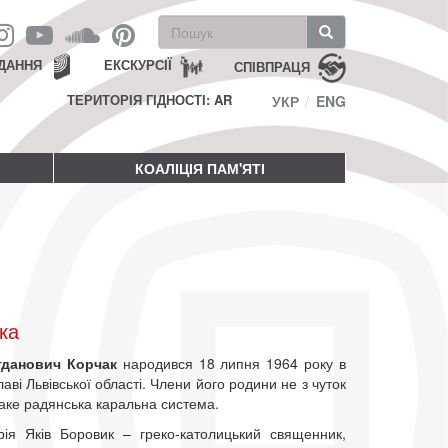
Пошукова
форма
Пошук
ДАННЯ
ЕКСКУРСІЇ
СПІВПРАЦЯ
ТЕРИТОРІЯ ГІДНОСТІ: AR
УКР
ENG
КОАЛІЦІЯ ПАМ'ЯТІ
ка
гданович Корчак
народився 18 липня 1964 року в
лаві Львівської області. Члени його родини не з чуток
таке радянська каральна система.
рія Яків Боровик – греко-католицький священник,