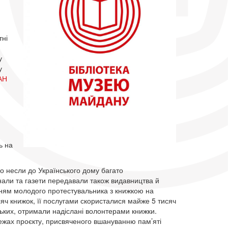
тні
у
у
АН
ь на
но несли до Українського дому багато
нали та газети передавали також видавництва й
нням молодого протестувальника з книжкою на
сяч книжок, її послугами скористалися майже 5 тисяч
льських, отримали надіслані волонтерами книжки.
ежах проєкту, присвяченого вшануванню пам’яті