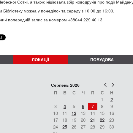
Небесної Сотні, а також ініціювала збір новодруків про події Майдан
и Бібліотеку можна у понеділок та середу з 10:00 до 16:00.
ний попередній запис за номером +38044 229 40 13
ЛОКАЦІЇ
ПОБУДОВА
Попер
Наст
Серпень 2026
П
В
С
Ч
П
С
Н
1
2
3
4
5
6
7
8
9
10
11
12
13
14
15
16
17
18
19
20
21
22
23
24
25
26
27
28
29
30