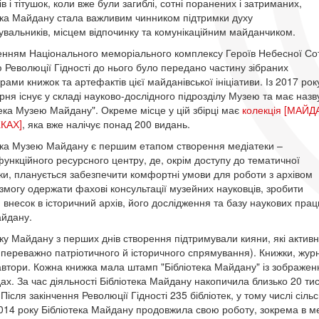
в і тітушок, коли вже були загиблі, сотні поранених і затриманих,
ека Майдану стала важливим чинником підтримки духу
увальників, місцем відпочинку та комунікаційним майданчиком.
енням Національного меморіального комплексу Героїв Небесної Со
 Революції Гідності до нього було передано частину зібраних
ами книжок та артефактів цієї майданівської ініціативи. Із 2017 рок
ірня існує у складі науково-дослідного підрозділу Музею та має назв
тека Музею Майдану". Окреме місце у цій збірці має
колекція [МАЙД
КАХ]
, яка вже налічує понад 200 видань.
ека Музею Майдану є першим етапом створення медіатеки –
ункційного ресурсного центру, де, окрім доступу до тематичної
еки, планується забезпечити комфортні умови для роботи з архівом
змогу одержати фахові консультації музейних науковців, зробити
 внесок в історичний архів, його дослідження та базу наукових прац
йдану.
еку Майдану з перших днів створення підтримували кияни, які актив
(переважно патріотичного й історичного спрямування). Книжки, жур
автори. Кожна книжка мала штамп "Бібліотека Майдану" із зображе
ах. За час діяльності Бібліотека Майдану накопичила близько 20 ти
 Після закінчення Революції Гідності 235 бібліотек, у тому числі сі
2014 року Бібліотека Майдану продовжила свою роботу, зокрема в м