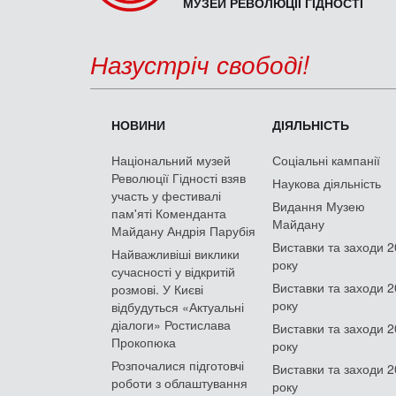
МУЗЕЙ РЕВОЛЮЦІЇ ГІДНОСТІ
Назустріч свободі!
НОВИНИ
ДІЯЛЬНІСТЬ
Національний музей
Соціальні кампанії
Революції Гідності взяв
Наукова діяльність
участь у фестивалі
Видання Музею
пам'яті Коменданта
Майдану
Майдану Андрія Парубія
Виставки та заходи 
Найважливіші виклики
року
сучасності у відкритій
Виставки та заходи 
розмові. У Києві
року
відбудуться «Актуальні
діалоги» Ростислава
Виставки та заходи 
Прокопюка
року
Розпочалися підготовчі
Виставки та заходи 
роботи з облаштування
року