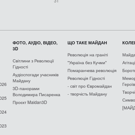
31
ФОТО, АУДІО, ВІДЕО,
ЩО ТАКЕ МАЙДАН
КОЛЕК
3D
Революція на граніті
Майдан
Світлини з Революції
"Україна без Кучми"
Агітац
Гідності
Помаранчева революція
Борот
Аудіоспогади учасників
Революція Гідності
Мемор
Майдану
2026
Героїв
- світ про Євромайдан
3D-панорами
Творчі
- творчість Майдану
Володимира Писаренка
2025
Симво
Проєкт Maidan3D
[МАЙД
2024
2023