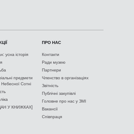
ЦІЇ
ПРО НАС
: усна історія
Контакти
ія
Ради музею
ьба
Партнери
іальні предмети
Членство в організаціях
 Небесної Сотні
Звітність
сть
Публічні закупівлі
ліка
Головне про нас у ЗМІ
АН У КНИЖКАХ]
Вакансії
Співпраця