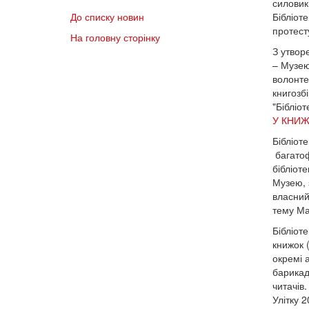
силовикі
До списку новин
Бібліот
протест
На головну сторінку
З утвор
– Музею
волонтер
книгозб
"Бібліо
У КНИЖ
Бібліот
багатоф
бібліот
Музею, 
власний
тему Ма
Бібліот
книжок 
окремі 
барикад
читачів.
Улітку 