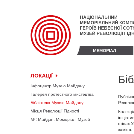
Перейти
до
основного
НАЦІОНАЛЬНИЙ
матеріалу
МЕМОРІАЛЬНИЙ КОМП
ГЕРОЇВ НЕБЕСНОЇ СОТН
МУЗЕЙ РЕВОЛЮЦІЇ ГІД
МЕМОРІАЛ
Бі
ЛОКАЦІЇ
Інфоцентр Музею Майдану
Галерея протестного мистецтва
Публічн
Бібліотека Музею Майдану
Революц
Місця Революції Гідності
Колекці
ініціати
М³: Майдан. Меморіал. Музей
стінах 
замість