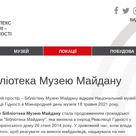
ВИ
ЛЕКС
І –
НОСТІ
МУЗЕЙ
ЛОКАЦІЇ
ПОБУДОВА
бліотека Музею Майдану
ий простір – Бібліотеку Музею Майдану відкрив Національний музей
ії Гідності в Міжнародний день музеїв 18 травня 2021 року.
я
Бібліотека Музею Майдану
стала продовженням громадської
ви "Бібліотека Майдану", яка виникла в період Революції Гідності у
Українського дому 26 січня 2014 року. У тривожний час, коли влада
 того, щоб реагувати на вимоги майданівців, нацькувала на них