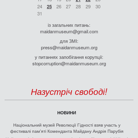
24
25
26
27
28
29
30
31
із загальних питань:
maidanmuseum@gmail.com
для ЗМІ:
press@maidanmuseum.org
у питаннях запобігання корупції:
stopcorruption@maidanmuseum.org
Назустріч свободі!
НОВИНИ
Національний музей Революції Гідності взяв участь у
фестивалі пам'яті Коменданта Майдану Андрія Парубія