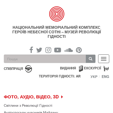
Перейти
до
основного
матеріалу
НАЦІОНАЛЬНИЙ МЕМОРІАЛЬНИЙ КОМПЛЕКС
ГЕРОЇВ НЕБЕСНОЇ СОТНІ – МУЗЕЙ РЕВОЛЮЦІЇ
ГІДНОСТІ
Пошукова
Toggl
форма
navig
Пошук
ВИДАННЯ
ЕКСКУРСІЇ
СПІВПРАЦЯ
ТЕРИТОРІЯ ГІДНОСТІ: AR
УКР
ENG
ФОТО, АУДІО, ВІДЕО, 3D
Світлини з Революції Гідності
Аудіоспогади учасників Майдану