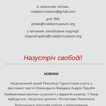
із загальних питань:
maidanmuseum@gmail.com
для ЗМІ:
press@maidanmuseum.org
у питаннях запобігання корупції:
stopcorruption@maidanmuseum.org
Назустріч свободі!
НОВИНИ
Національний музей Революції Гідності взяв участь у
фестивалі пам'яті Коменданта Майдану Андрія Парубія
Найважливіші виклики сучасності у відкритій розмові. У Києві
відбудуться «Актуальні діалоги» Ростислава Прокопюка
Розпочалися підготовчі роботи з облаштування