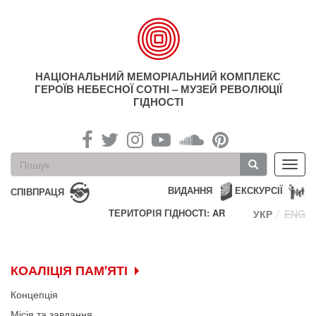
Перейти
до
основного
матеріалу
НАЦІОНАЛЬНИЙ МЕМОРІАЛЬНИЙ КОМПЛЕКС
ГЕРОЇВ НЕБЕСНОЇ СОТНІ – МУЗЕЙ РЕВОЛЮЦІЇ
ГІДНОСТІ
Пошукова
Toggl
форма
navig
Пошук
ВИДАННЯ
ЕКСКУРСІЇ
СПІВПРАЦЯ
ТЕРИТОРІЯ ГІДНОСТІ: AR
УКР
ENG
КОАЛІЦІЯ ПАМ'ЯТІ
Концепція
Місія та завдання