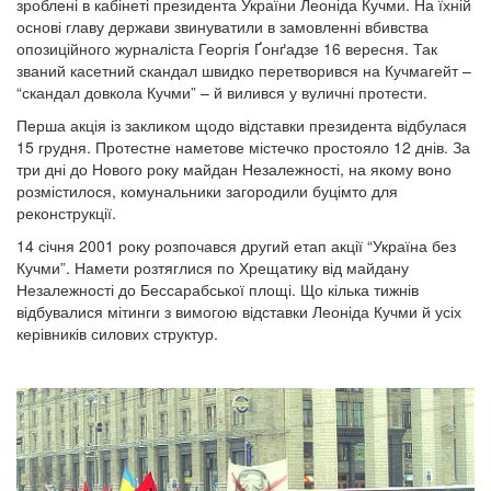
зроблені в кабінеті президента України Леоніда Кучми. На їхній
основі главу держави звинуватили в замовленні вбивства
опозиційного журналіста Георгія Ґонґадзе 16 вересня. Так
званий касетний скандал швидко перетворився на Кучмагейт –
“скандал довкола Кучми” – й вилився у вуличні протести.
Перша акція із закликом щодо відставки президента відбулася
15 грудня. Протестне наметове містечко простояло 12 днів. За
три дні до Нового року майдан Незалежності, на якому воно
розмістилося, комунальники загородили буцімто для
реконструкції.
14 січня 2001 року розпочався другий етап акції “Україна без
Кучми”. Намети розтяглися по Хрещатику від майдану
Незалежності до Бессарабської площі. Що кілька тижнів
відбувалися мітинги з вимогою відставки Леоніда Кучми й усіх
керівників силових структур.