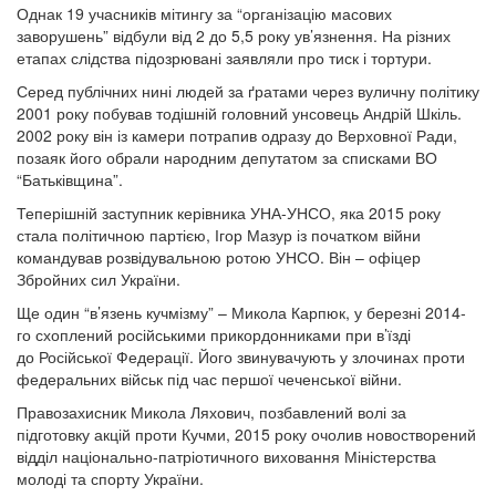
Однак 19 учасників мітингу за “організацію масових
заворушень” відбули від 2 до 5,5 року ув’язнення. На різних
етапах слідства підозрювані заявляли про тиск і тортури.
Серед публічних нині людей за ґратами через вуличну політику
2001 року побував тодішній головний унсовець Андрій Шкіль.
2002 року він із камери потрапив одразу до Верховної Ради,
позаяк його обрали народним депутатом за списками ВО
“Батьківщина”.
Теперішній заступник керівника УНА-УНСО, яка 2015 року
стала політичною партією, Ігор Мазур із початком війни
командував розвідувальною ротою УНСО. Він – офіцер
Збройних сил України.
Ще один “в’язень кучмізму” – Микола Карпюк, у березні 2014-
го схоплений російськими прикордонниками при в’їзді
до Російської Федерації. Його звинувачують у злочинах проти
федеральних військ під час першої чеченської війни.
Правозахисник Микола Ляхович, позбавлений волі за
підготовку акцій проти Кучми, 2015 року очолив новостворений
відділ національно-патріотичного виховання Міністерства
молоді та спорту України.