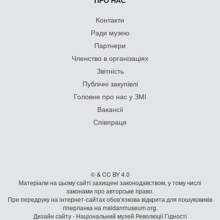
ПРО НАС
Контакти
Ради музею
Партнери
Членство в організаціях
Звітність
Публічні закупівлі
Головне про нас у ЗМІ
Вакансії
Співпраця
© & CC BY 4.0
Матеріали на цьому сайті захищені законодавством, у тому числі
законами про авторське право.
При передруку на iнтернет-сайтах обов’язкова відкрита для пошуковиків
гiперланка на maidanmuseum.org.
Дизайн сайту - Національний музей Революції Гідності