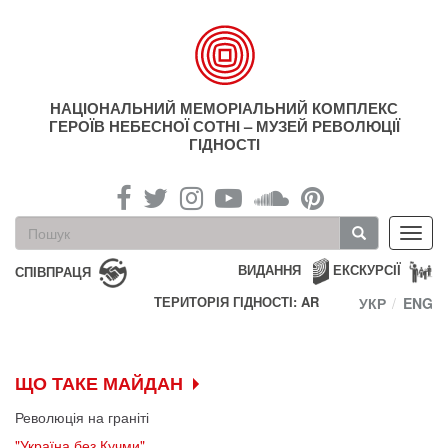
Перейти
до
основного
матеріалу
НАЦІОНАЛЬНИЙ МЕМОРІАЛЬНИЙ КОМПЛЕКС
ГЕРОЇВ НЕБЕСНОЇ СОТНІ – МУЗЕЙ РЕВОЛЮЦІЇ
ГІДНОСТІ
Пошукова
Toggl
форма
navig
Пошук
ВИДАННЯ
ЕКСКУРСІЇ
СПІВПРАЦЯ
ТЕРИТОРІЯ ГІДНОСТІ: AR
УКР
ENG
ЩО ТАКЕ МАЙДАН
Революція на граніті
"Україна без Кучми"