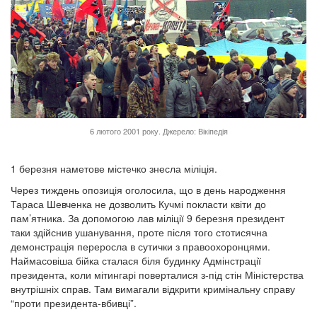
6 лютого 2001 року. Джерело: Вікіпедія
1 березня наметове містечко знесла міліція.
Через тиждень опозиція оголосила, що в день народження
Тараса Шевченка не дозволить Кучмі покласти квіти до
пам’ятника. За допомогою лав міліції 9 березня президент
таки здійснив ушанування, проте після того стотисячна
демонстрація переросла в сутички з правоохоронцями.
Наймасовіша бійка сталася біля будинку Адмінстрації
президента, коли мітингарі поверталися з-під стін Міністерства
внутрішніх справ. Там вимагали відкрити кримінальну справу
“проти президента-вбивці”.