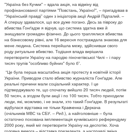
"Україна без Кучми" – вдала акція, на відміну від
профінансованої партіями "Повстань, Україно!", – пригадував в
“Українській правді” один з ініціаторів акції Андрій Підпалий. –
А спершу здавалося, що все дуже погано. Десь за півроку до
вбивства Ґонґадзе я відчув, що система здатна вже й
знищувати громадян фізично. До цього траплялися вбивства
на бізнесовому рівні, але 16 вересня постраждала знакова для
мене людина. Система перейшла межу, здійснивши свого
роду ритуальне вбивство. Тодішня влада вирішила
перетворити Україну на пародію піночетівської Чилі – і пару
тисяч трупів "особливо буйних" було б”.
“Це була перша масштабна акція протесту в новітній історії
України. Приводом стало вбивство журналіста Ґонґадзе. Але
реальні причини мали соціальний характер. І це
підтверджувало те, що спочатку вийшло 20 тисяч людей, потім
50 тисяч, а згодом були акції і по 100 тисяч. Тобто приходили
люди, які, можливо, і не знали, хто такий Ґонґадзе. В результаті
відбулася відставка не тільки Кравченка і Деркача
(очільників МВС та СБУ. –
Ред.
), а найголовніше – була
остаточно похована імплементація кучмівського референдуму
2000 року, який міг перетворити Україну на деспотію. Хоча
головна вимога – відставка президента, а насправді зміна