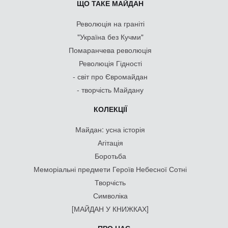
ЩО ТАКЕ МАЙДАН
Революція на граніті
"Україна без Кучми"
Помаранчева революція
Революція Гідності
- світ про Євромайдан
- творчість Майдану
КОЛЕКЦІЇ
Майдан: усна історія
Агітація
Боротьба
Меморіальні предмети Героїв Небесної Сотні
Творчість
Символіка
[МАЙДАН У КНИЖКАХ]