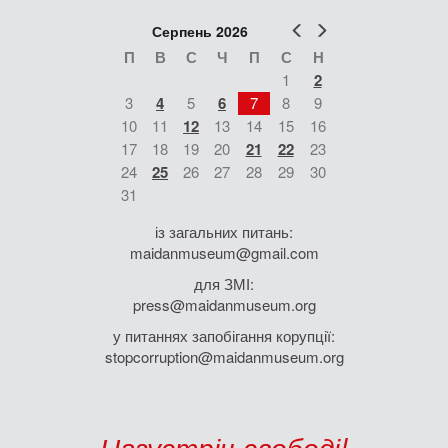
Попер
Наст
Серпень 2026
П
В
С
Ч
П
С
Н
1
2
3
4
5
6
7
8
9
10
11
12
13
14
15
16
17
18
19
20
21
22
23
24
25
26
27
28
29
30
31
із загальних питань:
maidanmuseum@gmail.com
для ЗМІ:
press@maidanmuseum.org
у питаннях запобігання корупції:
stopcorruption@maidanmuseum.org
Назустріч свободі!