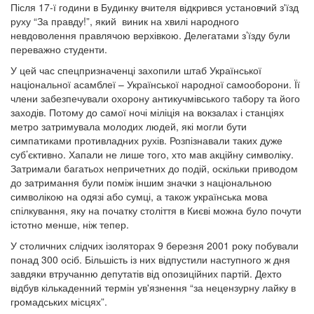
Після 17-ї години в Будинку вчителя відкрився установчий з'їзд
руху “За правду!”, який виник на хвилі народного
невдоволення правлячою верхівкою. Делегатами з’їзду були
переважно студенти.
У цей час спецпризначенці захопили штаб Української
національної асамблеї – Української народної самооборони. Її
члени забезпечували охорону антикучмівського табору та його
заходів. Потому до самої ночі міліція на вокзалах і станціях
метро затримувала молодих людей, які могли бути
симпатиками противладних рухів. Розпізнавали таких дуже
суб’єктивно. Хапали не лише того, хто мав акційну символіку.
Затримали багатьох непричетних до подій, оскільки приводом
до затримання були поміж іншим значки з національною
символікою на одязі або сумці, а також українська мова
спілкування, яку на початку століття в Києві можна було почути
істотно менше, ніж тепер.
У столичних слідчих ізоляторах 9 березня 2001 року побували
понад 300 осіб. Більшість із них відпустили наступного ж дня
завдяки втручанню депутатів від опозиційних партій. Дехто
відбув кількаденний термін ув'язнення “за нецензурну лайку в
громадських місцях”.