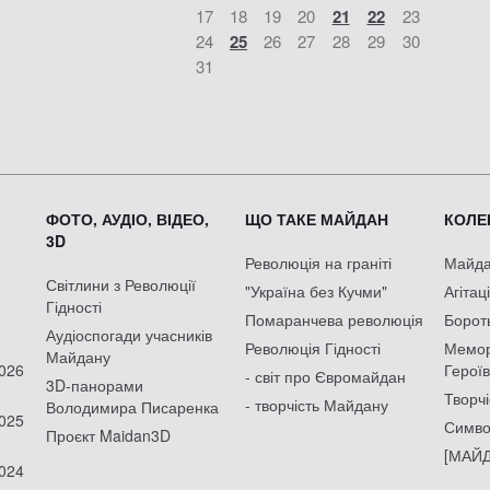
17
18
19
20
21
22
23
24
25
26
27
28
29
30
31
ФОТО, АУДІО, ВІДЕО,
ЩО ТАКЕ МАЙДАН
КОЛЕК
3D
Революція на граніті
Майдан
Світлини з Революції
"Україна без Кучми"
Агітац
Гідності
Помаранчева революція
Борот
Аудіоспогади учасників
Революція Гідності
Мемор
Майдану
2026
Героїв
- світ про Євромайдан
3D-панорами
Творчі
- творчість Майдану
Володимира Писаренка
2025
Симво
Проєкт Maidan3D
[МАЙД
2024