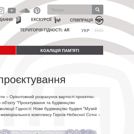
Пошукова
форма
Пошук
ДАННЯ
ЕКСКУРСІЇ
СПІВПРАЦЯ
ТЕРИТОРІЯ ГІДНОСТІ: AR
УКР
ENG
КОАЛІЦІЯ ПАМ'ЯТІ
 проєктування
ти – Орієнтовний розрахунок вартості проєктно-
об'єкту "Проєктування та будівництво
люції Гідності: Нове будівництво будівлі "Музей
го меморіального комплексу Героїв Небесної Сотні –