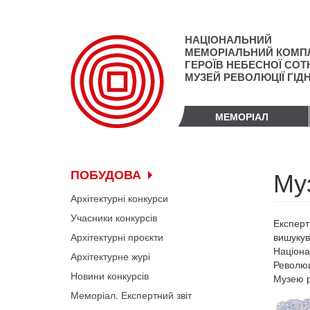
Перейти
до
основного
НАЦІОНАЛЬНИЙ
матеріалу
МЕМОРІАЛЬНИЙ КОМП
ГЕРОЇВ НЕБЕСНОЇ СОТН
МУЗЕЙ РЕВОЛЮЦІЇ ГІД
МЕМОРІАЛ
Му
ПОБУДОВА
Архітектурні конкурси
Учасники конкурсів
Експерт
Архітектурні проєкти
вишукув
Націона
Архітектурне журі
Революц
Новини конкурсів
Музею р
Меморіал. Експертний звіт