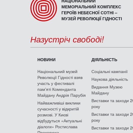
НАЦІОНАЛЬНИЙ
МЕМОРІАЛЬНИЙ КОМПЛЕКС
ГЕРОЇВ НЕБЕСНОЇ СОТНІ –
МУЗЕЙ РЕВОЛЮЦІЇ ГІДНОСТІ
Назустріч свободі!
НОВИНИ
ДІЯЛЬНІСТЬ
Національний музей
Соціальні кампанії
Революції Гідності взяв
Наукова діяльність
участь у фестивалі
Видання Музею
пам'яті Коменданта
Майдану
Майдану Андрія Парубія
Виставки та заходи 
Найважливіші виклики
року
сучасності у відкритій
Виставки та заходи 
розмові. У Києві
року
відбудуться «Актуальні
діалоги» Ростислава
Виставки та заходи 
Прокопюка