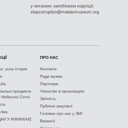
у питаннях запобігання корупції:
stopcorruption@maidanmuseum.org
ЦІЇ
ПРО НАС
: усна історія
Контакти
ія
Ради музею
ьба
Партнери
іальні предмети
Членство в організаціях
 Небесної Сотні
Звітність
сть
Публічні закупівлі
ліка
Головне про нас у ЗМІ
АН У КНИЖКАХ]
Вакансії
Співпраця