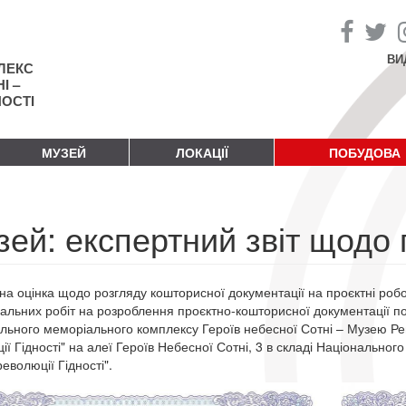
ВИ
ЛЕКС
І –
НОСТІ
МУЗЕЙ
ЛОКАЦІЇ
ПОБУДОВА
зей: експертний звіт щодо
на оцінка щодо розгляду кошторисної документації на проєктні робо
альних робіт на розроблення проєктно-кошторисної документації по 
льного меморіального комплексу Героїв небесної Сотні – Музею Рево
ії Гідності" на алеї Героїв Небесної Сотні, 3 в складі Національно
еволюції Гідності".