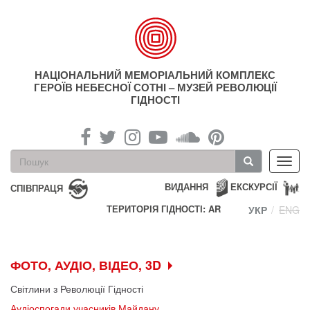
Перейти
до
основного
матеріалу
НАЦІОНАЛЬНИЙ МЕМОРІАЛЬНИЙ КОМПЛЕКС
ГЕРОЇВ НЕБЕСНОЇ СОТНІ – МУЗЕЙ РЕВОЛЮЦІЇ
ГІДНОСТІ
Пошукова
Toggl
форма
navig
Пошук
ВИДАННЯ
ЕКСКУРСІЇ
СПІВПРАЦЯ
ТЕРИТОРІЯ ГІДНОСТІ: AR
УКР
ENG
ФОТО, АУДІО, ВІДЕО, 3D
Світлини з Революції Гідності
Аудіоспогади учасників Майдану