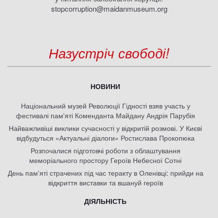
stopcorruption@maidanmuseum.org
Назустріч свободі!
НОВИНИ
Національний музей Революції Гідності взяв участь у
фестивалі пам'яті Коменданта Майдану Андрія Парубія
Найважливіші виклики сучасності у відкритій розмові. У Києві
відбудуться «Актуальні діалоги» Ростислава Прокопюка
Розпочалися підготовчі роботи з облаштування
меморіального простору Героїв Небесної Сотні
День памʼяті страчених під час теракту в Оленівці: прийди на
відкриття виставки та вшануй героїв
ДІЯЛЬНІСТЬ