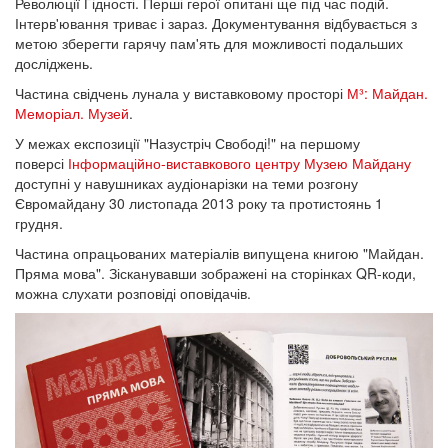
Революції Гідності. Перші герої опитані ще під час подій.
Інтерв'ювання триває і зараз. Документування відбувається з
метою зберегти гарячу пам'ять для можливості подальших
досліджень.
Частина свідчень лунала у виставковому просторі
М³: Майдан.
Меморіал. Музей
.
У межах експозиції "Назустріч Свободі!" на першому
поверсі
Інформаційно-виставкового центру Музею Майдану
доступні у навушниках аудіонарізки на теми розгону
Євромайдану 30 листопада 2013 року та протистоянь 1
грудня.
Частина опрацьованих матеріалів випущена книгою "Майдан.
Пряма мова". Зісканувавши зображені на сторінках QR-коди,
можна слухати розповіді оповідачів.