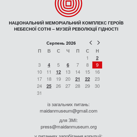
НАЦІОНАЛЬНИЙ МЕМОРІАЛЬНИЙ КОМПЛЕКС ГЕРОЇВ
НЕБЕСНОЇ СОТНІ – МУЗЕЙ РЕВОЛЮЦІЇ ГІДНОСТІ
Попер
Наст
Серпень 2026
П
В
С
Ч
П
С
Н
1
2
3
4
5
6
7
8
9
10
11
12
13
14
15
16
17
18
19
20
21
22
23
24
25
26
27
28
29
30
31
із загальних питань:
maidanmuseum@gmail.com
для ЗМІ:
press@maidanmuseum.org
у питаннях запобігання корупції: