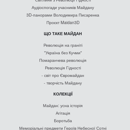
Аудіоспогади учасників Майдану
3D-панорами Володимира Писаренка
Проєкт Maidan3D
ЩО ТАКЕ МАЙДАН
Революція на граніті
"Україна без Кучми"
Помаранчева революція
Революція Гідності
- світ про Євромайдан
- творчість Майдану
КОЛЕКЦІЇ
Майдан: усна історія
Агітація
Боротьба
Меморіальні предмети Героїв Небесної Сотні