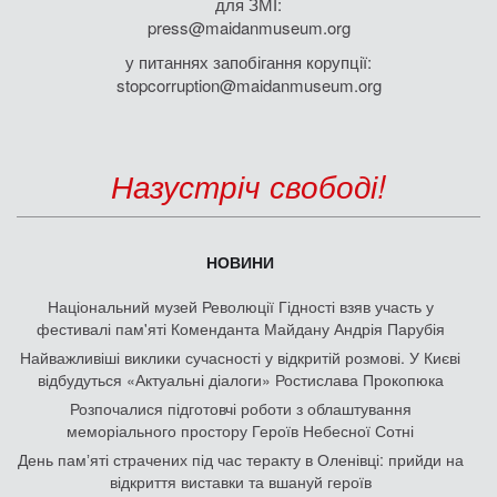
для ЗМІ:
press@maidanmuseum.org
у питаннях запобігання корупції:
stopcorruption@maidanmuseum.org
Назустріч свободі!
НОВИНИ
Національний музей Революції Гідності взяв участь у
фестивалі пам'яті Коменданта Майдану Андрія Парубія
Найважливіші виклики сучасності у відкритій розмові. У Києві
відбудуться «Актуальні діалоги» Ростислава Прокопюка
Розпочалися підготовчі роботи з облаштування
меморіального простору Героїв Небесної Сотні
День памʼяті страчених під час теракту в Оленівці: прийди на
відкриття виставки та вшануй героїв