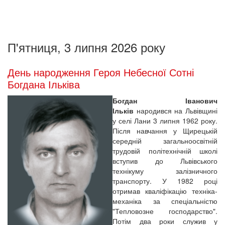
П'ятниця, 3 липня 2026 року
День народження Героя Небесної Сотні
Богдана Ільківа
Богдан Іванович
Ільків
народився на Львівщині
у селі Лани 3 липня 1962 року.
Після навчання у Щирецькій
середній загальноосвітній
трудовій політехнічній школі
вступив до Львівського
технікуму залізничного
транспорту. У 1982 році
отримав кваліфікацію техніка-
механіка за спеціальністю
"Тепловозне господарство".
Потім два роки служив у