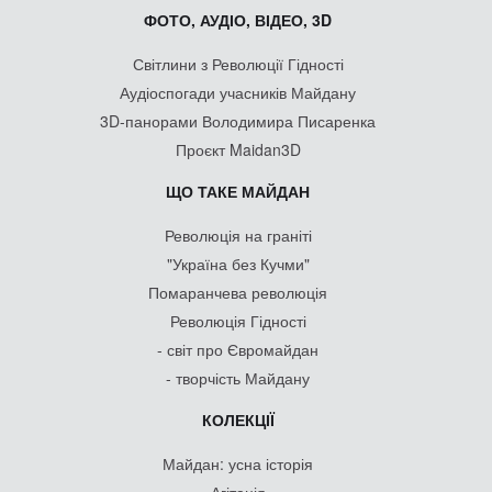
ФОТО, АУДІО, ВІДЕО, 3D
Світлини з Революції Гідності
Аудіоспогади учасників Майдану
3D-панорами Володимира Писаренка
Проєкт Maidan3D
ЩО ТАКЕ МАЙДАН
Революція на граніті
"Україна без Кучми"
Помаранчева революція
Революція Гідності
- світ про Євромайдан
- творчість Майдану
КОЛЕКЦІЇ
Майдан: усна історія