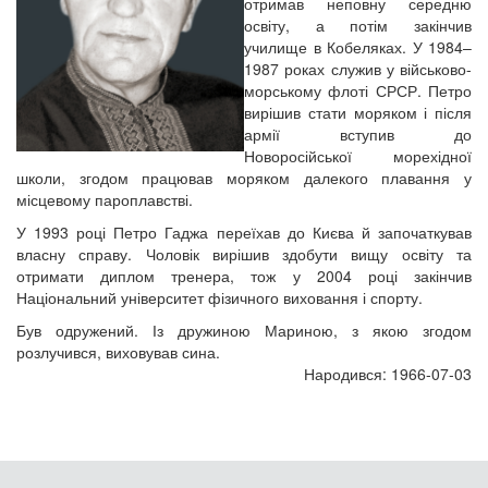
отримав неповну середню
освіту, а потім закінчив
училище в Кобеляках. У 1984–
1987 роках служив у військово-
морському флоті СРСР. Петро
вирішив стати моряком і після
армії вступив до
Новоросійської морехідної
школи, згодом працював моряком далекого плавання у
місцевому пароплавстві.
У 1993 році Петро Гаджа переїхав до Києва й започаткував
власну справу. Чоловік вирішив здобути вищу освіту та
отримати диплом тренера, тож у 2004 році закінчив
Національний університет фізичного виховання і спорту.
Був одружений. Із дружиною Мариною, з якою згодом
розлучився, виховував сина.
Народився: 1966-07-03