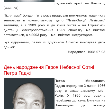
радянській армії на Камчатці
(нині РФ).
Після армії Богдан п’ять років працював помічником машиніста
тепловоза в локомотивному депо “Львів-Захід” Львівської
залізниці, а з 1989 року й до кінця життя – на Стрийській
дистанції електропостачання ЕЧ-8 спочатку машиністом
автомотриси, а з 2003 року – машиністом-інструктором.
Був одружений, разом із дружиною Ольгою виховував двох
доньок.
Народився: 1962-07-03
День народження Героя Небесної Сотні
Петра Гаджі
Петро Миронович
Гаджа
народився 3 липня 1966
року в закарпатському місті
Рахів. У 1980 році родина
переїхала до села Бутенки на
Полтавщині, де хлопець