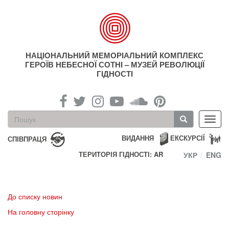
Перейти
до
основного
матеріалу
НАЦІОНАЛЬНИЙ МЕМОРІАЛЬНИЙ КОМПЛЕКС
ГЕРОЇВ НЕБЕСНОЇ СОТНІ – МУЗЕЙ РЕВОЛЮЦІЇ
ГІДНОСТІ
Пошукова
Toggl
форма
navig
Пошук
ВИДАННЯ
ЕКСКУРСІЇ
СПІВПРАЦЯ
ТЕРИТОРІЯ ГІДНОСТІ: AR
УКР
ENG
До списку новин
На головну сторінку