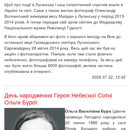
Щоб про події в Луганську і наш патріотичний спротив знали в
Україні та світі. Саме з такою метою фотограф Олександр
Волчанський знімкував весь Майдан у Луганську у період 2013-
2014 років. А тепер передав свій архів світлин до Медіаархіву
Національного музею Революції Гідності.
В його архіві збережені всі фото з першого виходу на Віче до
останньої акції Громадського сектора Луганського
Євромайдану 28 квітня 2014 року. Весь цей час він був на
акціях з фотоапаратом. Пізніше, коли там стало фізично
небезпечно, фотографував на камеру телефону. За весь цей
час було знято більше 8000 фотографій, велика частина
опублікована в інтернеті.
2026 07 22, 12:42
День народження Героя Небесної Сотні
Ольги Бурої
Ольга Василівна Бура
(дівоче
прізвище Лагодич) народилася
22 липня 1986 року у селі
Ріпнів Буського району на