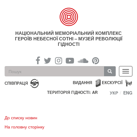
Перейти
до
основного
матеріалу
НАЦІОНАЛЬНИЙ МЕМОРІАЛЬНИЙ КОМПЛЕКС
ГЕРОЇВ НЕБЕСНОЇ СОТНІ – МУЗЕЙ РЕВОЛЮЦІЇ
ГІДНОСТІ
Пошукова
Toggl
форма
navig
Пошук
ВИДАННЯ
ЕКСКУРСІЇ
СПІВПРАЦЯ
ТЕРИТОРІЯ ГІДНОСТІ: AR
УКР
ENG
До списку новин
На головну сторінку