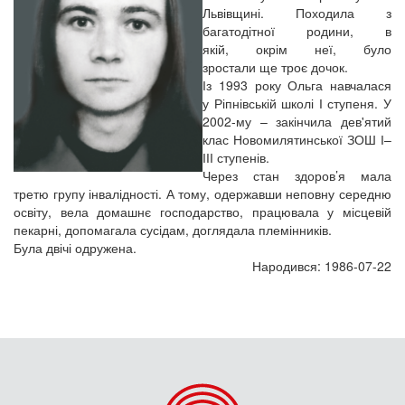
Львівщині. Походила з
багатодітної родини, в
якій, окрім неї, було
зростали ще троє дочок.
Із 1993 року Ольга навчалася
у Ріпнівській школі І ступеня. У
2002-му – закінчила дев'ятий
клас Новомилятинської ЗОШ І–
ІІІ ступенів.
Через стан здоров’я мала
третю групу інвалідності. А тому, одержавши неповну середню
освіту, вела домашнє господарство, працювала у місцевій
пекарні, допомагала сусідам, доглядала племінників.
Була двічі одружена.
Народився: 1986-07-22