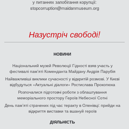
у питаннях запобігання корупції:
stopcorruption@maidanmuseum.org
Назустріч свободі!
НОВИНИ
Національний музей Революції Гідності взяв участь у
фестивалі пам'яті Коменданта Майдану Андрія Парубія
Найважливіші виклики сучасності у відкритій розмові. У Києві
відбудуться «Актуальні діалоги» Ростислава Прокопюка
Розпочалися підготовчі роботи з облаштування
меморіального простору Героїв Небесної Сотні
День памʼяті страчених під час теракту в Оленівці: прийди на
відкриття виставки та вшануй героїв
ДІЯЛЬНІСТЬ