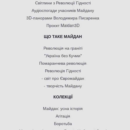
Світлини з Революції Гідності
Аудіоспогади учасників Майдану
3D-панорами Володимира Писаренка
Проєкт Maidan3D
ЩО ТАКЕ МАЙДАН
Революція на граніті
"Україна без Кучми"
Помаранчева революція
Революція Гідності
- світ про Євромайдан
- творчість Майдану
КОЛЕКЦІЇ
Майдан: усна історія
Агітація
Боротьба