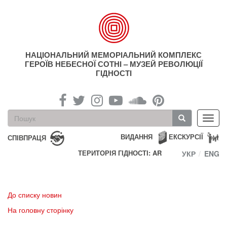
Перейти
до
основного
матеріалу
НАЦІОНАЛЬНИЙ МЕМОРІАЛЬНИЙ КОМПЛЕКС
ГЕРОЇВ НЕБЕСНОЇ СОТНІ – МУЗЕЙ РЕВОЛЮЦІЇ
ГІДНОСТІ
Пошукова
Toggl
форма
navig
Пошук
ВИДАННЯ
ЕКСКУРСІЇ
СПІВПРАЦЯ
ТЕРИТОРІЯ ГІДНОСТІ: AR
УКР
ENG
До списку новин
На головну сторінку