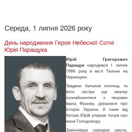
Середа, 1 липня 2026 року
День народження Героя Небесної Сотні
Юрія Паращука
Юрій Григорович
Паращук
народився 1 липня
1966 року в місті Тальне на
Черкащині.
Завдяки батькові хлопець та
його сестри ще змалку
познайомилися з творами
Івана Франка, дізналися про
історію України, й саме від
батька Юрій уперше почув про
жахи Голодомору.
Закінчивши середню школу,