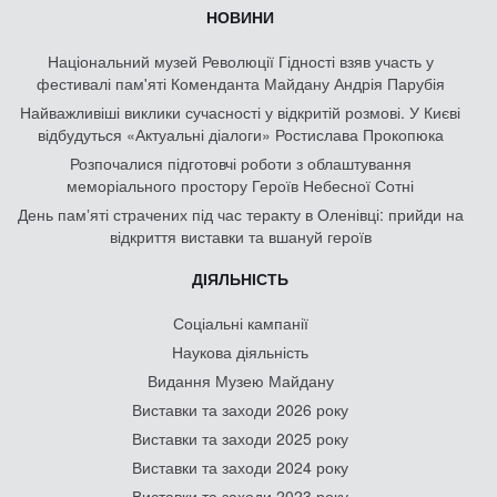
НОВИНИ
Національний музей Революції Гідності взяв участь у
фестивалі пам'яті Коменданта Майдану Андрія Парубія
Найважливіші виклики сучасності у відкритій розмові. У Києві
відбудуться «Актуальні діалоги» Ростислава Прокопюка
Розпочалися підготовчі роботи з облаштування
меморіального простору Героїв Небесної Сотні
День памʼяті страчених під час теракту в Оленівці: прийди на
відкриття виставки та вшануй героїв
ДІЯЛЬНІСТЬ
Соціальні кампанії
Наукова діяльність
Видання Музею Майдану
Виставки та заходи 2026 року
Виставки та заходи 2025 року
Виставки та заходи 2024 року
Виставки та заходи 2023 року