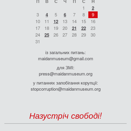
П
В
С
Ч
П
С
Н
1
2
3
4
5
6
7
8
9
10
11
12
13
14
15
16
17
18
19
20
21
22
23
24
25
26
27
28
29
30
31
із загальних питань:
maidanmuseum@gmail.com
для ЗМІ:
press@maidanmuseum.org
у питаннях запобігання корупції:
stopcorruption@maidanmuseum.org
Назустріч свободі!