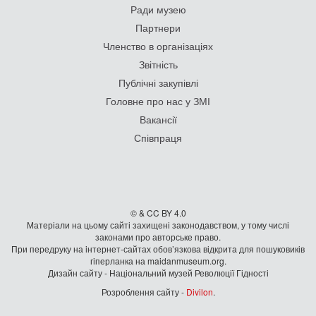
Ради музею
Партнери
Членство в організаціях
Звітність
Публічні закупівлі
Головне про нас у ЗМІ
Вакансії
Співпраця
© & CC BY 4.0
Матеріали на цьому сайті захищені законодавством, у тому числі
законами про авторське право.
При передруку на iнтернет-сайтах обов’язкова відкрита для пошуковиків
гiперланка на maidanmuseum.org.
Дизайн сайту - Національний музей Революції Гідності
Розроблення сайту -
Divilon
.