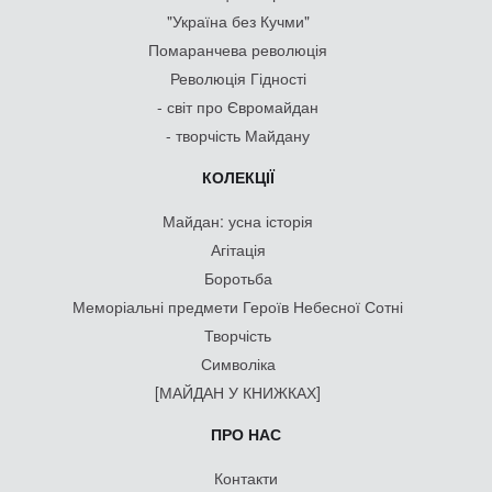
"Україна без Кучми"
Помаранчева революція
Революція Гідності
- світ про Євромайдан
- творчість Майдану
КОЛЕКЦІЇ
Майдан: усна історія
Агітація
Боротьба
Меморіальні предмети Героїв Небесної Сотні
Творчість
Символіка
[МАЙДАН У КНИЖКАХ]
ПРО НАС
Контакти