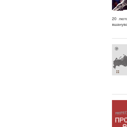
20 люто
вшанува