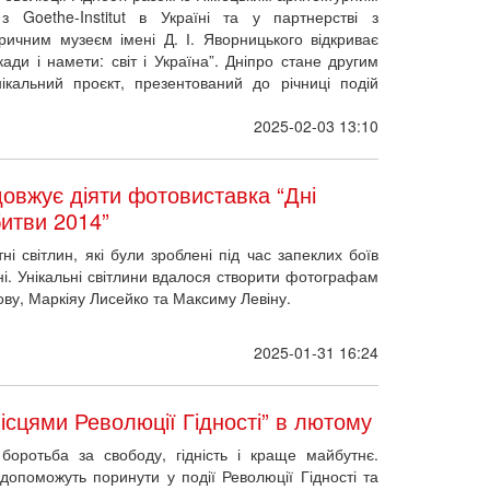
кади і намети: світ і Україна”. Дніпро стане другим
ікальний проєкт, презентований до річниці подій
2025-02-03 13:10
довжує діяти фотовиставка “Дні
битви 2014”
ні світлин, які були зроблені під час запеклих боїв
ні. Унікальні світлини вдалося створити фотографам
у, Маркіяу Лисейко та Максиму Левіну.
2025-01-31 16:24
ісцями Революції Гідності” в лютому
боротьба за свободу, гідність і краще майбутнє.
опоможуть поринути у події Революції Гідності та
2025-01-30 12:26