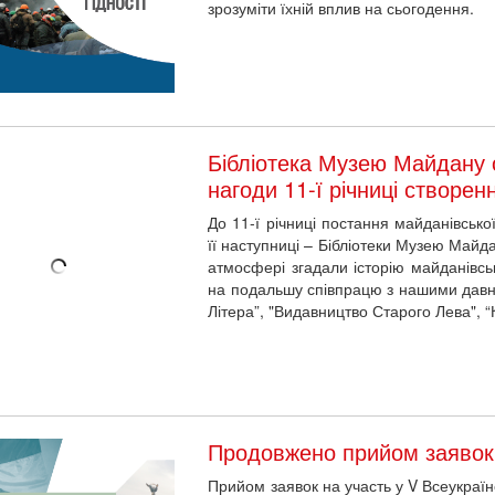
Бібліотека Музею Майдану о
нагоди 11-ї річниці створен
До 11-ї річниці постання майданівсько
її наступниці – Бібліотеки Музею Майд
атмосфері згадали історію майданівсь
на подальшу співпрацю з нашими давн
Літера”, "Видавництво Старого Лева", “Кл
Продовжено прийом заявок
Прийом заявок на участь у V Всеукраїн
Революції Гідності на здобуття Відз
продовжено.