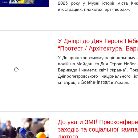
2025 року у Музеї історії міста К
ілюстраціях, плакатах, арт-творах».
У Дніпрі до Дня Героїв Неб
“Протест / Архітектура. Бари
У Дніпропетровському національному іс
подій на Майдані та Дня Героїв Небесно
Барикади і намети: світ і Україна”. По
Дніпропетровського національного і
співпраці з Goethe-Institut в Україні.
До уваги ЗМІ! Пресконфере
заходів та соціальної кампа
лютого
13 лютого о 10:30
в Українськ
пресконференція з нагоди Дня Героїв 