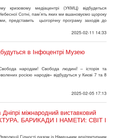
ами, представить цьогорічну програму заходів до
2025-02-11 14:33
ідбудуться в Інфоцентрі Музею
«Свобода народам! Свобода людині! – історія та
волених росією народів» відбудуться у Києві 7 та 8
2025-02-05 17:13
 Дніпрі міжнародний виставковий
КТУРА. БАРИКАДИ І НАМЕТИ: СВІТ І
еволюції Гідності разом із Німецьким архітектурним
 Goethe-Institut в Україні та у партнерстві з
ричним музеєм імені Д. І. Яворницького відкриває