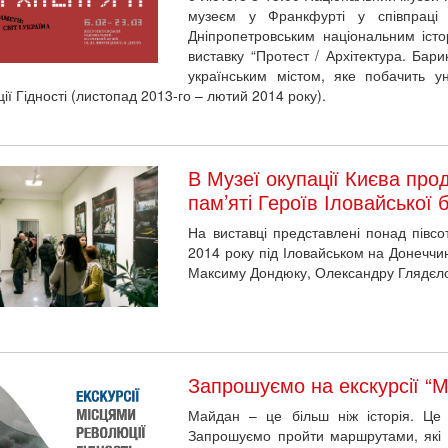
виставку “Протест / Архітектура. Бари
українським містом, яке побачить ун
ії Гідності (листопад 2013-го – лютий 2014 року).
В Музеї окупації Києва про
пам’яті Героїв Іловайської 
На виставці представлені понад півсот
2014 року під Іловайськом на Донеччи
Максиму Дондюку, Олександру Глядєлов
Запрошуємо на екскурсії “М
Майдан – це більш ніж історія. Це 
Запрошуємо пройти маршрутами, які д
зрозуміти їхній вплив на сьогодення.