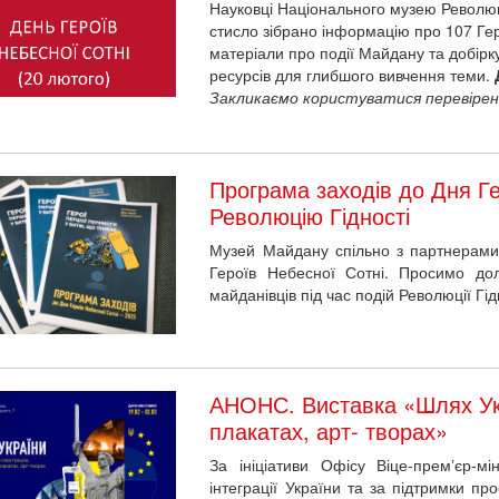
Науковці Національного музею Революці
стисло зібрано інформацію про 107 Гер
матеріали про події Майдану та добірк
ресурсів для глибшого вивчення теми.
Закликаємо користуватися перевірен
Програма заходів до Дня Ге
Революцію Гідності
Музей Майдану спільно з партнерами 
Героїв Небесної Сотні. Просимо дол
майданівців під час подій Революції Гід
АНОНС. Виставка «Шлях Укр
плакатах, арт- творах»
За ініціативи Офісу Віце-премʼєр-мі
інтеграції України та за підтримки п