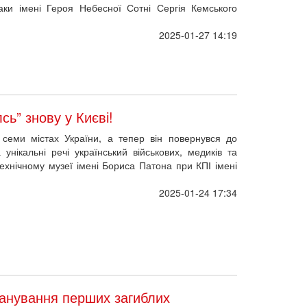
сь” знову у Києві!
семи містах України, а тепер він повернувся до
 унікальні речі український військових, медиків та
хнічному музеї імені Бориса Патона при КПІ імені
2025-01-24 17:34
шанування перших загиблих
єві
вісти та небайдужі містяни пройшли традиційним
яв блокпост 3-ї барикади, на якому чергував Сергій
ташовані пам’ятні знаки загиблим тут.
2025-01-23 14:00