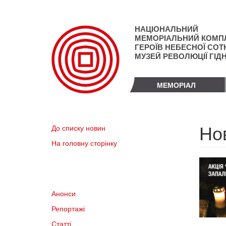
Перейти
до
основного
НАЦІОНАЛЬНИЙ
матеріалу
МЕМОРІАЛЬНИЙ КОМП
ГЕРОЇВ НЕБЕСНОЇ СОТН
МУЗЕЙ РЕВОЛЮЦІЇ ГІД
МЕМОРІАЛ
Но
До списку новин
На головну сторінку
Анонси
Репортажі
Статті