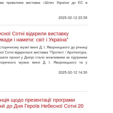
иєва триватиме виставка «Шлях України до ЄС в
2025-02-12 23:39
есної Сотні відкрили виставку
кади і намети: світ і Україна”
торичному музеї імені Д. І. Яворницького до річниці
ї Сотні відкрилася виставка “Протест / Архітектура.
казати проєкт у Дніпрі стало можливими за підтримки
сторичного музею імені Д. І. Яворницького та у
2025-02-12 14:30
нція щодо презентації програми
нії до Дня Героїв Небесної Сотні 20
ому кризовому медіацентрі (УКМЦ) відбудеться
Небесної Сотні, пам’ять яких ми вшановуємо щороку