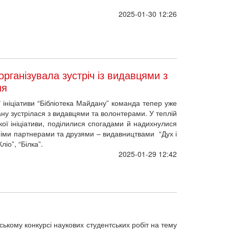
рганізувала зустріч із видавцями з
ня
ї ініціативи “Бібліотека Майдану” команда тепер уже
ану зустрілася з видавцями та волонтерами. У теплій
кої ініціативи, поділилися спогадами й надихнулися
іми партнерами та друзями – видавництвами “Дух і
іо”, “Білка”.
2025-01-29 12:42
ському конкурсі наукових студентських робіт на тему
наки імені Героя Небесної Сотні Сергія Кемського
2025-01-27 14:19