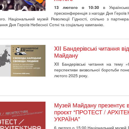
го. Національний музей Революції Гідності, спільно з партнер
ння Дня Героїв Небесної Сотні та соціальну кампанію.
XII Бандерівські читання в
Майдану
XII Бандерівські читання на тему 
перспективи визвольної боротьби поне
лютого 2025 року.
Музей Майдану презентує в
проєкт “ПРОТЕСТ / АРХІТЕ
УКРАЇНА”
6 лютого о 15:00 Національний музей Р
музеєм у Франкфурті у співпраці з
Дніпропетровським національним істо