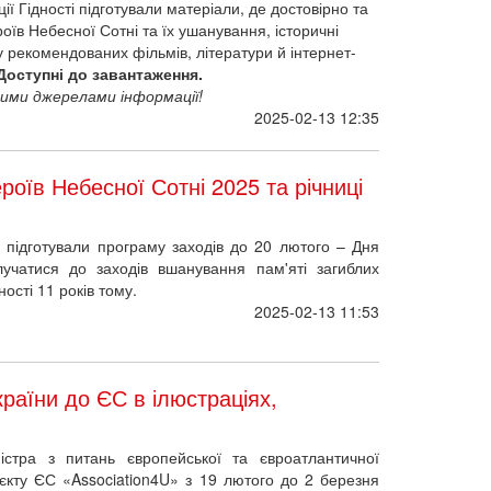
ї Гідності підготували матеріали, де достовірно та
оїв Небесної Сотні та їх ушанування, історичні
у рекомендованих фільмів, літератури й інтернет-
Доступні до завантаження.
ими джерелами інформації!
2025-02-13 12:35
роїв Небесної Сотні 2025 та річниці
підготували програму заходів до 20 лютого – Дня
учатися до заходів вшанування пам'яті загиблих
ності 11 років тому.
2025-02-13 11:53
аїни до ЄС в ілюстраціях,
ністра з питань європейської та євроатлантичної
роєкту ЄС «Association4U» з 19 лютого до 2 березня