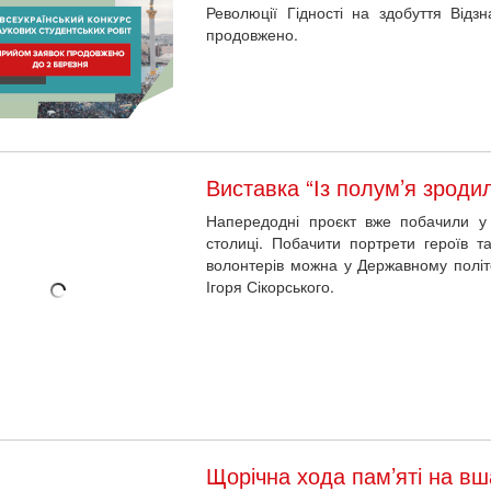
Виставка “Із полум’я зродил
Напередодні проєкт вже побачили у 
столиці. Побачити портрети героїв та
волонтерів можна у Державному політе
Ігоря Сікорського.
Щорічна хода пам’яті на в
майданівців відбулася у Ки
Родини Героїв Небесної Сотні, акти
маршрутом від Лядських воріт, де сто
Нігоян, до вулиці Грушевського, де роз