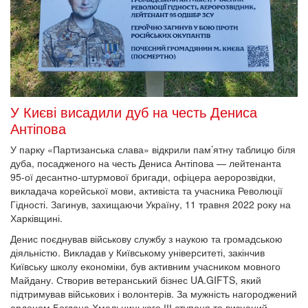
У Києві висадили дуб на честь Дениса
Антіпова
У парку «Партизанська слава» відкрили пам’ятну таблицю біля
дуба, посадженого на честь Дениса Антіпова — лейтенанта
95-ої десантно-штурмової бригади, офіцера аеророзвідки,
викладача корейської мови, активіста та учасника Революції
Гідності. Загинув, захищаючи Україну, 11 травня 2022 року на
Харківщині.
Денис поєднував військову службу з наукою та громадською
діяльністю. Викладав у Київському університеті, закінчив
Київську школу економіки, був активним учасником мовного
Майдану. Створив ветеранський бізнес UA.GIFTS, який
підтримував військових і волонтерів. За мужність нагороджений
орденом Богдана Хмельницького ІІІ ступеня та визнаний