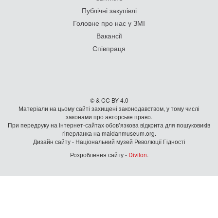
Публічні закупівлі
Головне про нас у ЗМІ
Вакансії
Співпраця
© & CC BY 4.0
Матеріали на цьому сайті захищені законодавством, у тому числі
законами про авторське право.
При передруку на iнтернет-сайтах обов’язкова відкрита для пошуковиків
гiперланка на maidanmuseum.org.
Дизайн сайту - Національний музей Революції Гідності
Розроблення сайту -
Divilon
.