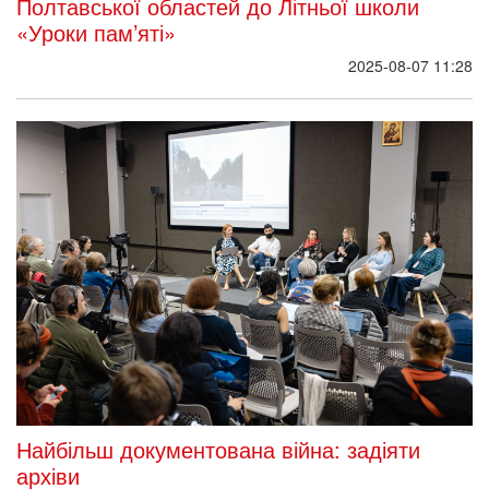
Полтавської областей до Літньої школи
«Уроки пам’яті»
2025-08-07 11:28
Найбільш документована війна: задіяти
архіви