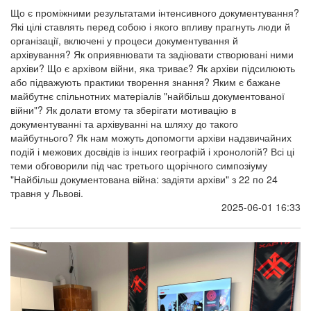
Що є проміжними результатами інтенсивного документування?
Які цілі ставлять перед собою і якого впливу прагнуть люди й
організації, включені у процеси документування й
архівування? Як оприявнювати та задіювати створювані ними
архіви? Що є архівом війни, яка триває? Як архіви підсилюють
або підважують практики творення знання? Яким є бажане
майбутнє спільнотних матеріалів "найбільш документованої
війни"? Як долати втому та зберігати мотивацію в
документуванні та архівуванні на шляху до такого
майбутнього? Як нам можуть допомогти архіви надзвичайних
подій і межових досвідів із інших географій і хронологій? Всі ці
теми обговорили під час третього щорічного симпозіуму
"Найбільш документована війна: задіяти архіви" з 22 по 24
травня у Львові.
2025-06-01 16:33