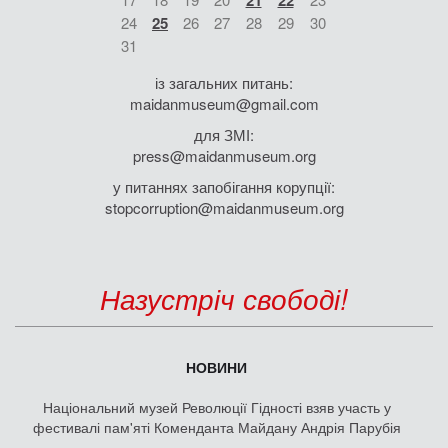
24
25
26
27
28
29
30
31
із загальних питань:
maidanmuseum@gmail.com
для ЗМІ:
press@maidanmuseum.org
у питаннях запобігання корупції:
stopcorruption@maidanmuseum.org
Назустріч свободі!
НОВИНИ
Національний музей Революції Гідності взяв участь у
фестивалі пам'яті Коменданта Майдану Андрія Парубія