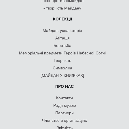
- світ про Євромайдан
- творчість Майдану
КОЛЕКЦІЇ
Майдан: усна історія
Агітація
Боротьба
Меморіальні предмети Героїв Небесної Сотні
Творчість
Символіка
[МАЙДАН У КНИЖКАХ]
ПРО НАС
Контакти
Ради музею
Партнери
Членство в організаціях
Звітність