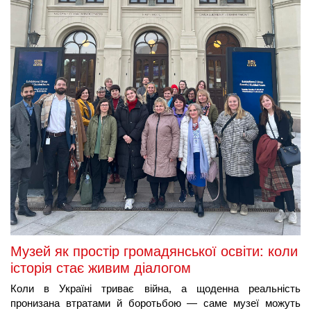
Музей як простір громадянської освіти: коли
історія стає живим діалогом
Коли в Україні триває війна, а щоденна реальність 
пронизана втратами й боротьбою — саме музеї можуть 