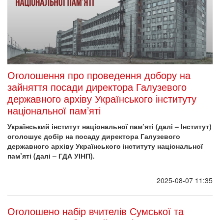
Оголошення про проведення добору на
зайняття посади директора Галузевого
державного архіву Українського інституту
національної пам’яті
Український інститут національної пам’яті (далі – Інститут)
оголошує добір на посаду директора Галузевого
державного архіву Українського інституту національної
пам’яті (далі – ГДА УІНП).
2025-08-07 11:35
Оголошено набір вчителів Сумської та