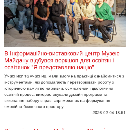
В Інформаційно-виставковий центр Музею
Майдану відбувся воркшоп для освітян і
освітянок "Я представляю націю"
Учасники та учасниці 
мали змогу на практиці ознайомитися з 
інструментами, які допомагають перетворювати роботу з 
історичною пам’яттю на живий, осмислений і діалогічний 
освітній процес, використовували дизайн програми та 
виконання набору вправ, спрямованих на формування 
емоційно-безпечного простору. 
2026-02-04 18:51