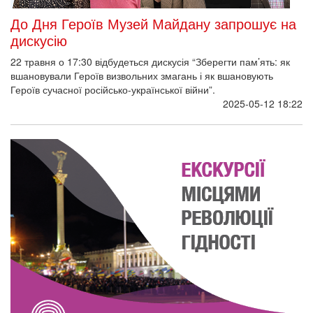
До Дня Героїв Музей Майдану запрошує на
дискусію
22 травня о 17:30 відбудеться дискусія “Зберегти пам’ять: як
вшановували Героїв визвольних змагань і як вшановують
Героїв сучасної російсько-української війни”.
2025-05-12 18:22