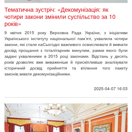
Тематична зустріч: «Декомунізація: як
чотири закони змінили суспільство за 10
років»
9 квітня 2015 року Верховна Рада України, з ініціативи
Українського інституту національної пам’яті, ухвалила чотири
закони, які стали наСьогодні важливого осмислювати й вивчати
досвід прощання з тоталітарним минулим, рамки якого були
задані ухваленими в 2015 році законами. Відстань у десять
років дозволяє вже виваженіше й прискіпливіше аналізувати
історичний досвід прийняття та втілення того пакету
законів.зивати декомунізаційними.
2025-04-07 16:03