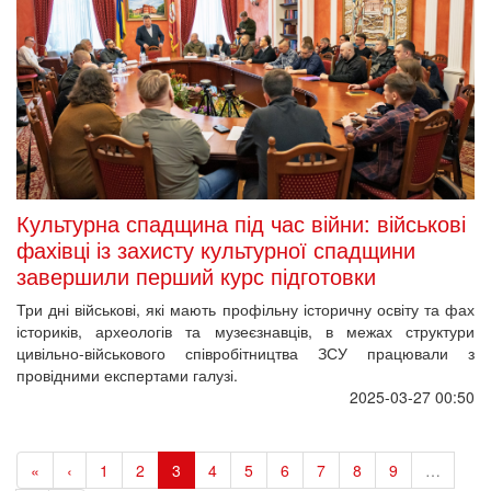
Культурна спадщина під час війни: військові
фахівці із захисту культурної спадщини
завершили перший курс підготовки
Три дні військові, які мають профільну історичну освіту та фах
істориків, археологів та музеєзнавців, в межах структури
цивільно-військового співробітництва ЗСУ працювали з
провідними експертами галузі.
2025-03-27 00:50
«
‹
1
2
3
4
5
6
7
8
9
…