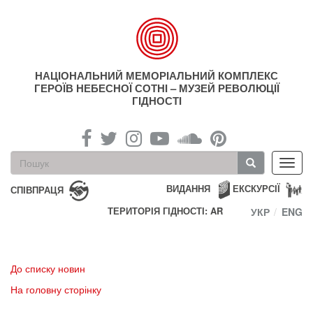
Перейти
до
основного
матеріалу
НАЦІОНАЛЬНИЙ МЕМОРІАЛЬНИЙ КОМПЛЕКС
ГЕРОЇВ НЕБЕСНОЇ СОТНІ – МУЗЕЙ РЕВОЛЮЦІЇ
ГІДНОСТІ
Пошукова
Toggl
форма
navig
Пошук
ВИДАННЯ
ЕКСКУРСІЇ
СПІВПРАЦЯ
ТЕРИТОРІЯ ГІДНОСТІ: AR
УКР
ENG
До списку новин
На головну сторінку