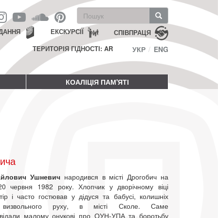
Пошукова
форма
Пошук
ДАННЯ
ЕКСКУРСІЇ
СПІВПРАЦЯ
ТЕРИТОРІЯ ГІДНОСТІ: AR
УКР
ENG
КОАЛІЦІЯ ПАМ'ЯТІ
вича
айлович Ушневич
народився в місті Дрогобич на
20 червня 1982 року. Хлопчик у дворічному віці
тір і часто гостював у дідуся та бабусі, колишніх
в визвольного руху, в місті Сколе. Саме
відали малому онукові про ОУН-УПА та боротьбу