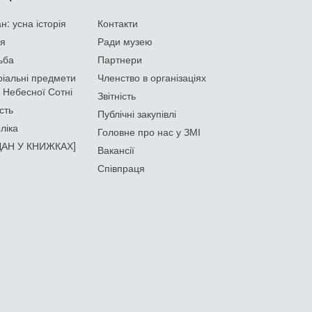
: усна історія
Контакти
ія
Ради музею
ьба
Партнери
іальні предмети
Членство в організаціях
 Небесної Сотні
Звітність
сть
Публічні закупівлі
ліка
Головне про нас у ЗМІ
АН У КНИЖКАХ]
Вакансії
Співпраця