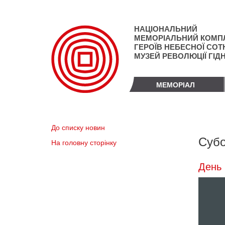
Перейти
до
основного
НАЦІОНАЛЬНИЙ
матеріалу
МЕМОРІАЛЬНИЙ КОМП
ГЕРОЇВ НЕБЕСНОЇ СОТН
МУЗЕЙ РЕВОЛЮЦІЇ ГІД
МЕМОРІАЛ
До списку новин
Субо
На головну сторінку
День 