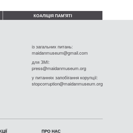
КОАЛІЦІЯ ПАМ'ЯТІ
із загальних питань:
maidanmuseum@gmail.com
для ЗМІ:
press@maidanmuseum.org
у питаннях запобігання корупції:
stopcorruption@maidanmuseum.org
ЦІЇ
ПРО НАС