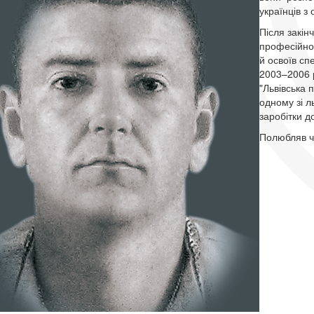
українців 
Після закін
професійно
й освоїв сп
2003–2006 р
"Львівська 
одному зі л
заробітки д
Полюбляв чи