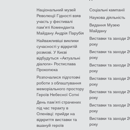
Національний музей
Соціальні кампанії
Революції Гідності взяв
Наукова діяльність
участь у фестивалі
Видання Музею
пам'яті Коменданта
Майдану
Майдану Андрія Парубія
Виставки та заходи 
Найважливіші виклики
року
сучасності у відкритій
Виставки та заходи 
розмові. У Києві
року
відбудуться «Актуальні
діалоги» Ростислава
Виставки та заходи 
Прокопюка
року
Розпочалися підготовчі
Виставки та заходи 
роботи з облаштування
року
меморіального простору
Виставки та заходи 
Героїв Небесної Сотні
року
День памʼяті страчених
Виставки та заходи 
під час теракту в
року
Оленівці: прийди на
Виставки та заходи 
відкриття виставки та
року
вшануй героїв