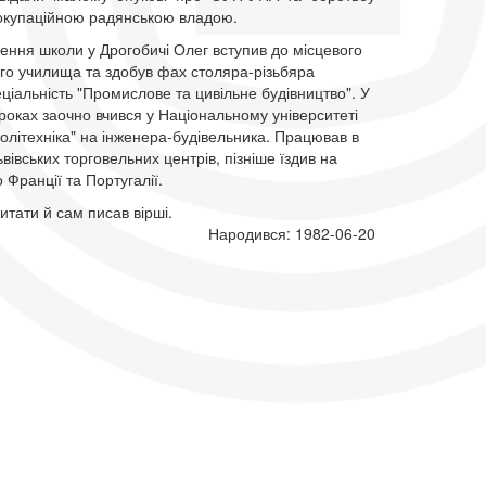
з окупаційною радянською владою.
чення школи у Дрогобичі Олег вступив до місцевого
го училища та здобув фах столяра-різьбяра
еціальність "Промислове та цивільне будівництво". У
оках заочно вчився у Національному університеті
політехніка" на інженера-будівельника. Працював в
ьвівських торговельних центрів, пізніше їздив на
о Франції та Португалії.
тати й сам писав вірші.
Народився: 1982-06-20