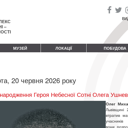
ВИ
ЛЕКС
І –
НОСТІ
МУЗЕЙ
ЛОКАЦІЇ
ПОБУДОВА
та, 20 червня 2026 року
народження Героя Небесної Сотні Олега Ушне
Олег Мих
Львівщині 
втратив ма
учасникі
вони розпо