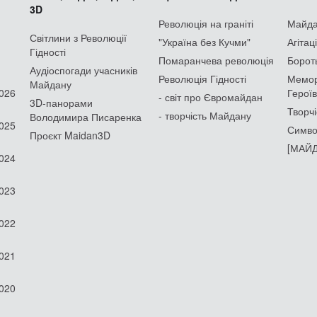
3D
Революція на граніті
Майдан
Світлини з Революції
"Україна без Кучми"
Агітац
Гідності
Помаранчева революція
Борот
Аудіоспогади учасників
Революція Гідності
Мемор
Майдану
2026
Героїв
- світ про Євромайдан
3D-панорами
Творчі
- творчість Майдану
Володимира Писаренка
2025
Симво
Проєкт Maidan3D
[МАЙД
2024
2023
2022
2021
2020