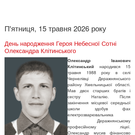
П'ятниця, 15 травня 2026 року
День народження Героя Небесної Сотні
Олександра Клітинського
Олександр Іванович
Клітинський
народився 15
травня 1988 року в селі
Чернелівці Деражнянського
району Хмельницької області.
Мав двох старших братів і
сестру Наталію. Після
закінчення місцевої середньої
школи здобув фах
електрозварювальника
в Деражнянському
професійному ліцеї.
Олександр мусив фінансово