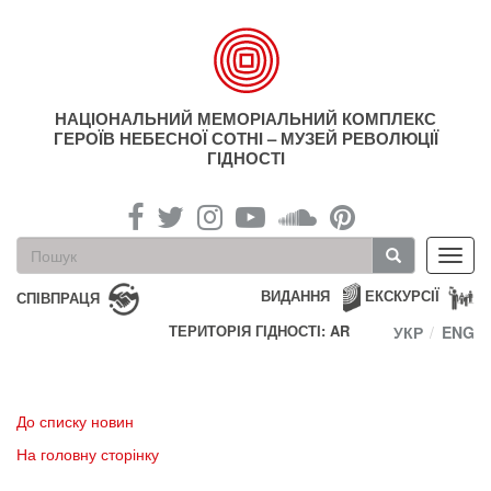
Перейти
до
основного
матеріалу
НАЦІОНАЛЬНИЙ МЕМОРІАЛЬНИЙ КОМПЛЕКС
ГЕРОЇВ НЕБЕСНОЇ СОТНІ – МУЗЕЙ РЕВОЛЮЦІЇ
ГІДНОСТІ
Пошукова
Toggl
форма
navig
Пошук
ВИДАННЯ
ЕКСКУРСІЇ
СПІВПРАЦЯ
ТЕРИТОРІЯ ГІДНОСТІ: AR
УКР
ENG
До списку новин
На головну сторінку