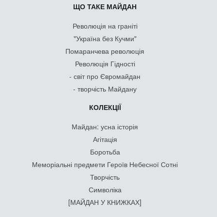
ЩО ТАКЕ МАЙДАН
Революція на граніті
"Україна без Кучми"
Помаранчева революція
Революція Гідності
- світ про Євромайдан
- творчість Майдану
КОЛЕКЦІЇ
Майдан: усна історія
Агітація
Боротьба
Меморіальні предмети Героїв Небесної Сотні
Творчість
Символіка
[МАЙДАН У КНИЖКАХ]