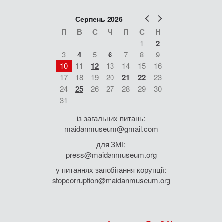
Попер
Наст
Серпень 2026
П
В
С
Ч
П
С
Н
1
2
3
4
5
6
7
8
9
10
11
12
13
14
15
16
17
18
19
20
21
22
23
24
25
26
27
28
29
30
31
із загальних питань:
maidanmuseum@gmail.com
для ЗМІ:
press@maidanmuseum.org
у питаннях запобігання корупції:
stopcorruption@maidanmuseum.org