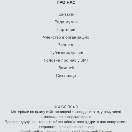
ПРО НАС
Контакти
Ради музею
Партнери
Членство в організаціях
Звітність
Публічні закупівлі
Головне про нас у ЗМІ
Вакансії
Співпраця
© & CC BY 4.0
Матеріали на цьому сайті захищені законодавством, у тому числі
законами про авторське право.
При передруку на iнтернет-сайтах обов’язкова відкрита для пошуковиків
гiперланка на maidanmuseum.org.
Дизайн сайту - Національний музей Революції Гідності