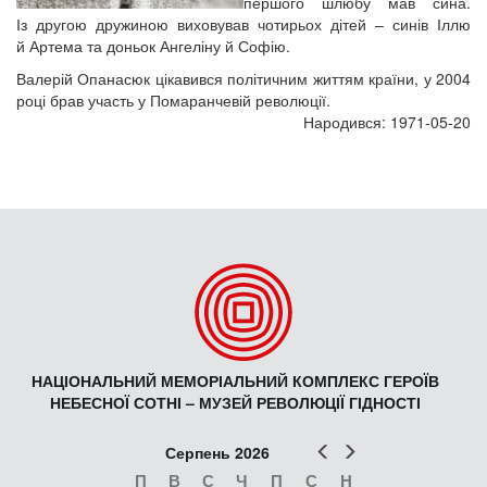
першого шлюбу мав сина.
Із другою дружиною виховував чотирьох дітей – синів Іллю
й Артема та доньок Ангеліну й Софію.
Валерій Опанасюк цікавився політичним життям країни, у 2004
році брав участь у Помаранчевій революції.
Народився: 1971-05-20
НАЦІОНАЛЬНИЙ МЕМОРІАЛЬНИЙ КОМПЛЕКС ГЕРОЇВ
НЕБЕСНОЇ СОТНІ – МУЗЕЙ РЕВОЛЮЦІЇ ГІДНОСТІ
Попер
Наст
Серпень 2026
П
В
С
Ч
П
С
Н