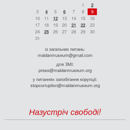
1
2
3
4
5
6
7
8
9
10
11
12
13
14
15
16
17
18
19
20
21
22
23
24
25
26
27
28
29
30
31
із загальних питань:
maidanmuseum@gmail.com
для ЗМІ:
press@maidanmuseum.org
у питаннях запобігання корупції:
stopcorruption@maidanmuseum.org
Назустріч свободі!