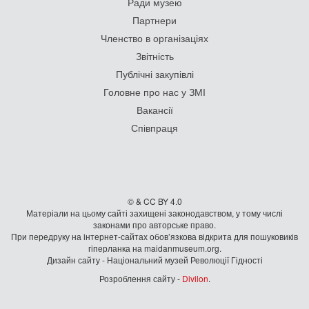
Ради музею
Партнери
Членство в організаціях
Звітність
Публічні закупівлі
Головне про нас у ЗМІ
Вакансії
Співпраця
© & CC BY 4.0
Матеріали на цьому сайті захищені законодавством, у тому числі
законами про авторське право.
При передруку на iнтернет-сайтах обов’язкова відкрита для пошуковиків
гiперланка на maidanmuseum.org.
Дизайн сайту - Національний музей Революції Гідності
Розроблення сайту -
Divilon
.