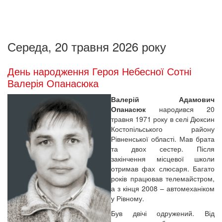
Середа, 20 травня 2026 року
День народження Героя Небесної Сотні
Валерія Опанасюка
Валерій Адамович
Опанасюк
народився 20
травня 1971 року в селі Дюксин
Костопільського району
Рівненської області. Мав брата
та двох сестер. Після
закінчення місцевої школи
отримав фах слюсаря. Багато
років працював телемайстром,
а з кінця 2008 – автомеханіком
у Рівному.
Був двічі одружений. Від