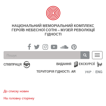
Перейти
до
основного
матеріалу
НАЦІОНАЛЬНИЙ МЕМОРІАЛЬНИЙ КОМПЛЕКС
ГЕРОЇВ НЕБЕСНОЇ СОТНІ – МУЗЕЙ РЕВОЛЮЦІЇ
ГІДНОСТІ
Пошукова
Toggl
форма
navig
Пошук
ВИДАННЯ
ЕКСКУРСІЇ
СПІВПРАЦЯ
ТЕРИТОРІЯ ГІДНОСТІ: AR
УКР
ENG
До списку новин
На головну сторінку