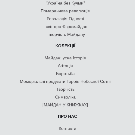
"Україна без Кучми"
Помаранчева революція
Революція Гідності
- світ про Євромайдан
- творчість Майдану
КОЛЕКЦІЇ
Майдан: усна історія
Агітація
Боротьба
Меморіальні предмети Героїв Небесної Сотні
Творчість
Символіка
[МАЙДАН У КНИЖКАХ]
ПРО НАС
Контакти