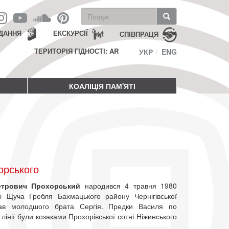
Пошукова
форма
Пошук
ДАННЯ
ЕКСКУРСІЇ
СПІВПРАЦЯ
ТЕРИТОРІЯ ГІДНОСТІ: AR
УКР
ENG
КОАЛІЦІЯ ПАМ'ЯТІ
орського
етрович Прохорський
народився 4 травня 1980
і Щуча Гребля Бахмацького району Чернігівської
Мав молодшого брата Сергія. Предки Василя по
й лінії були козаками Прохорівської сотні Ніжинського