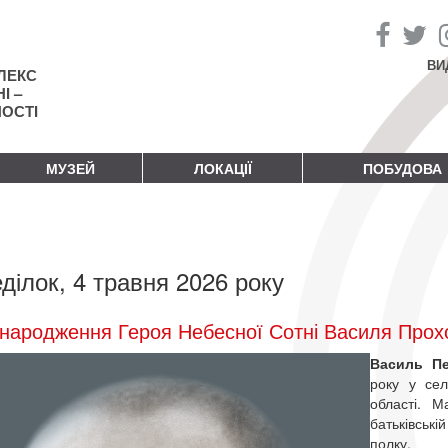
ВИ
ЛЕКС
І –
НОСТІ
МУЗЕЙ
ЛОКАЦІЇ
ПОБУДОВА
ділок, 4 травня 2026 року
народження Героя Небесної Сотні Василя Прох
Василь П
року у сел
області. 
батьківські
полку.