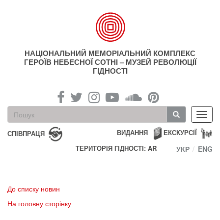
Перейти
до
основного
матеріалу
НАЦІОНАЛЬНИЙ МЕМОРІАЛЬНИЙ КОМПЛЕКС
ГЕРОЇВ НЕБЕСНОЇ СОТНІ – МУЗЕЙ РЕВОЛЮЦІЇ
ГІДНОСТІ
Пошукова
Toggl
форма
navig
Пошук
ВИДАННЯ
ЕКСКУРСІЇ
СПІВПРАЦЯ
ТЕРИТОРІЯ ГІДНОСТІ: AR
УКР
ENG
До списку новин
На головну сторінку