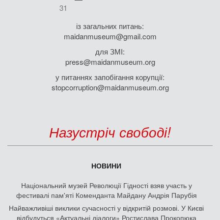
31
із загальних питань:
maidanmuseum@gmail.com
для ЗМІ:
press@maidanmuseum.org
у питаннях запобігання корупції:
stopcorruption@maidanmuseum.org
Назустріч свободі!
НОВИНИ
Національний музей Революції Гідності взяв участь у
фестивалі пам'яті Коменданта Майдану Андрія Парубія
Найважливіші виклики сучасності у відкритій розмові. У Києві
відбудуться «Актуальні діалоги» Ростислава Прокопюка