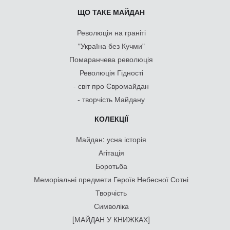
ЩО ТАКЕ МАЙДАН
Революція на граніті
"Україна без Кучми"
Помаранчева революція
Революція Гідності
- світ про Євромайдан
- творчість Майдану
КОЛЕКЦІЇ
Майдан: усна історія
Агітація
Боротьба
Меморіальні предмети Героїв Небесної Сотні
Творчість
Символіка
[МАЙДАН У КНИЖКАХ]