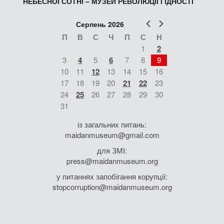
НЕБЕСНОЇ СОТНІ – МУЗЕЙ РЕВОЛЮЦІЇ ГІДНОСТІ
Попер
Наст
Серпень 2026
П
В
С
Ч
П
С
Н
1
2
3
4
5
6
7
8
9
10
11
12
13
14
15
16
17
18
19
20
21
22
23
24
25
26
27
28
29
30
31
із загальних питань:
maidanmuseum@gmail.com
для ЗМІ:
press@maidanmuseum.org
у питаннях запобігання корупції:
stopcorruption@maidanmuseum.org