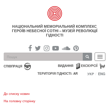
Перейти
до
основного
матеріалу
НАЦІОНАЛЬНИЙ МЕМОРІАЛЬНИЙ КОМПЛЕКС
ГЕРОЇВ НЕБЕСНОЇ СОТНІ – МУЗЕЙ РЕВОЛЮЦІЇ
ГІДНОСТІ
Пошукова
Toggl
форма
navig
Пошук
ВИДАННЯ
ЕКСКУРСІЇ
СПІВПРАЦЯ
ТЕРИТОРІЯ ГІДНОСТІ: AR
УКР
ENG
До списку новин
На головну сторінку