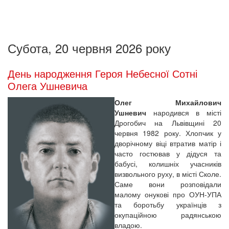
Субота, 20 червня 2026 року
День народження Героя Небесної Сотні
Олега Ушневича
Олег Михайлович
Ушневич
народився в місті
Дрогобич на Львівщині 20
червня 1982 року. Хлопчик у
дворічному віці втратив матір і
часто гостював у дідуся та
бабусі, колишніх учасників
визвольного руху, в місті Сколе.
Саме вони розповідали
малому онукові про ОУН-УПА
та боротьбу українців з
окупаційною радянською
владою.