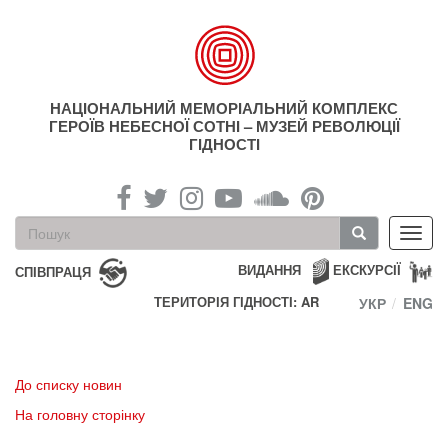
Перейти
до
основного
матеріалу
НАЦІОНАЛЬНИЙ МЕМОРІАЛЬНИЙ КОМПЛЕКС
ГЕРОЇВ НЕБЕСНОЇ СОТНІ – МУЗЕЙ РЕВОЛЮЦІЇ
ГІДНОСТІ
Пошукова
Toggl
форма
navig
Пошук
ВИДАННЯ
ЕКСКУРСІЇ
СПІВПРАЦЯ
ТЕРИТОРІЯ ГІДНОСТІ: AR
УКР
ENG
До списку новин
На головну сторінку