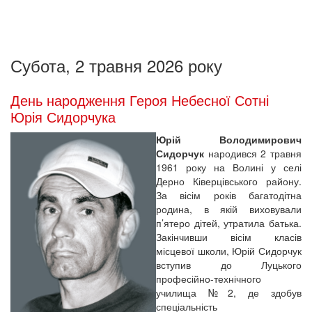
Субота, 2 травня 2026 року
День народження Героя Небесної Сотні
Юрія Сидорчука
Юрій Володимирович
Сидорчук
народився 2 травня
1961 року на Волині у селі
Дерно Ківерцівського району.
За вісім років багатодітна
родина, в якій виховували
п’ятеро дітей, утратила батька.
Закінчивши вісім класів
місцевої школи, Юрій Сидорчук
вступив до Луцького
професійно-технічного
училища №2, де здобув
спеціальність