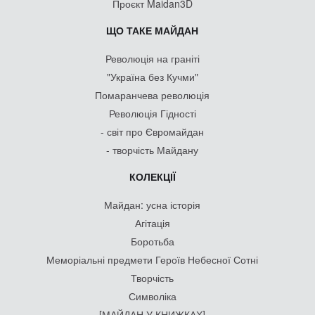
Проєкт Maidan3D
ЩО ТАКЕ МАЙДАН
Революція на граніті
"Україна без Кучми"
Помаранчева революція
Революція Гідності
- світ про Євромайдан
- творчість Майдану
КОЛЕКЦІЇ
Майдан: усна історія
Агітація
Боротьба
Меморіальні предмети Героїв Небесної Сотні
Творчість
Символіка
[МАЙДАН У КНИЖКАХ]