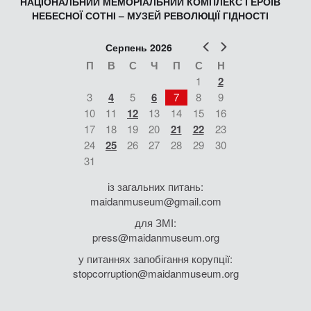
НАЦІОНАЛЬНИЙ МЕМОРІАЛЬНИЙ КОМПЛЕКС ГЕРОЇВ
НЕБЕСНОЇ СОТНІ – МУЗЕЙ РЕВОЛЮЦІЇ ГІДНОСТІ
Попер
Наст
Серпень 2026
П
В
С
Ч
П
С
Н
1
2
3
4
5
6
7
8
9
10
11
12
13
14
15
16
17
18
19
20
21
22
23
24
25
26
27
28
29
30
31
із загальних питань:
maidanmuseum@gmail.com
для ЗМІ:
press@maidanmuseum.org
у питаннях запобігання корупції:
stopcorruption@maidanmuseum.org