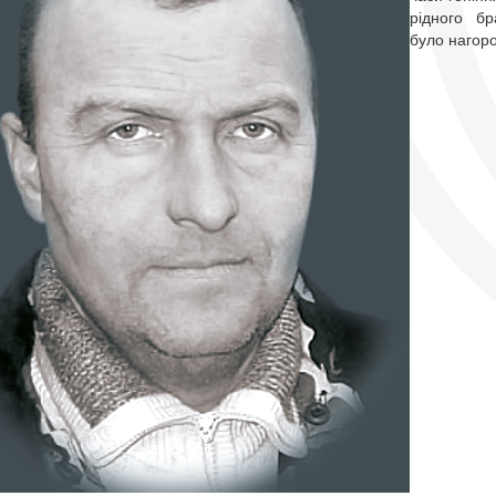
рідного бр
було нагор