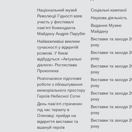
Національний музей
Соціальні кампанії
Революції Гідності взяв
Наукова діяльність
участь у фестивалі
Видання Музею
пам'яті Коменданта
Майдану
Майдану Андрія Парубія
Виставки та заходи 
Найважливіші виклики
року
сучасності у відкритій
Виставки та заходи 
розмові. У Києві
року
відбудуться «Актуальні
діалоги» Ростислава
Виставки та заходи 
Прокопюка
року
Розпочалися підготовчі
Виставки та заходи 
роботи з облаштування
року
меморіального простору
Виставки та заходи 
Героїв Небесної Сотні
року
День памʼяті страчених
Виставки та заходи 
під час теракту в
року
Оленівці: прийди на
Виставки та заходи 
відкриття виставки та
року
вшануй героїв