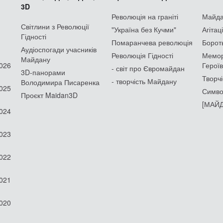
3D
Революція на граніті
Майдан
Світлини з Революції
"Україна без Кучми"
Агітац
Гідності
Помаранчева революція
Борот
Аудіоспогади учасників
Революція Гідності
Мемор
Майдану
2026
Героїв
- світ про Євромайдан
3D-панорами
Творчі
- творчість Майдану
Володимира Писаренка
2025
Симво
Проєкт Maidan3D
[МАЙД
2024
2023
2022
2021
2020