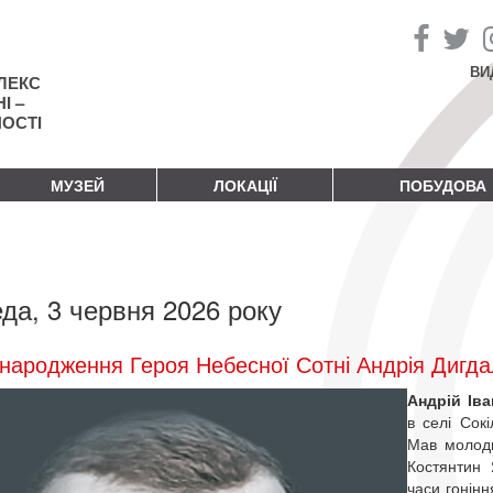
ВИ
ЛЕКС
І –
НОСТІ
МУЗЕЙ
ЛОКАЦІЇ
ПОБУДОВА
да, 3 червня 2026 року
народження Героя Небесної Сотні Андрія Дигд
Андрій Ів
в селі Сокі
Мав молодш
Костянтин 
часи гонінн