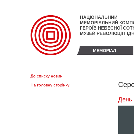
Перейти
до
основного
НАЦІОНАЛЬНИЙ
матеріалу
МЕМОРІАЛЬНИЙ КОМП
ГЕРОЇВ НЕБЕСНОЇ СОТН
МУЗЕЙ РЕВОЛЮЦІЇ ГІД
МЕМОРІАЛ
До списку новин
Сере
На головну сторінку
День 