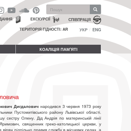
Пошукова
форма
Пошук
ДАННЯ
ЕКСКУРСІЇ
СПІВПРАЦЯ
ТЕРИТОРІЯ ГІДНОСТІ: AR
УКР
ENG
КОАЛІЦІЯ ПАМ'ЯТІ
аловича
анович Дигдалович
народився 3 червня 1973 року
льники Пустомитівського району Львівської області.
у сестру Олену. Дід Андрія по материнській лінії
Яримович, священник греко-католицької церкви, у
я вірян підпільно правив службу в місцевих селах, а