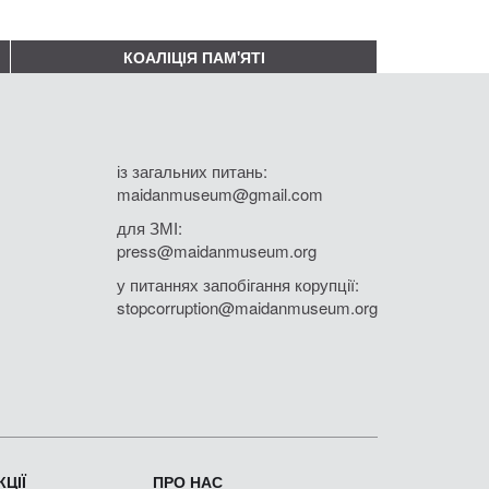
КОАЛІЦІЯ ПАМ'ЯТІ
із загальних питань:
maidanmuseum@gmail.com
для ЗМІ:
press@maidanmuseum.org
у питаннях запобігання корупції:
stopcorruption@maidanmuseum.org
ЦІЇ
ПРО НАС