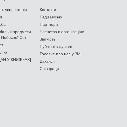
: усна історія
Контакти
ія
Ради музею
ьба
Партнери
іальні предмети
Членство в організаціях
 Небесної Сотні
Звітність
сть
Публічні закупівлі
ліка
Головне про нас у ЗМІ
АН У КНИЖКАХ]
Вакансії
Співпраця