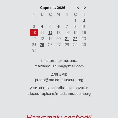
Попер
Наст
Серпень 2026
П
В
С
Ч
П
С
Н
1
2
3
4
5
6
7
8
9
10
11
12
13
14
15
16
17
18
19
20
21
22
23
24
25
26
27
28
29
30
31
із загальних питань:
maidanmuseum@gmail.com
для ЗМІ:
press@maidanmuseum.org
у питаннях запобігання корупції:
stopcorruption@maidanmuseum.org
Назустріч свободі!