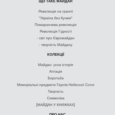
ЩО ТАКЕ МАЙДАН
Революція на граніті
"Україна без Кучми"
Помаранчева революція
Революція Гідності
- світ про Євромайдан
- творчість Майдану
КОЛЕКЦІЇ
Майдан: усна історія
Агітація
Боротьба
Меморіальні предмети Героїв Небесної Сотні
Творчість
Символіка
[МАЙДАН У КНИЖКАХ]
ПРО НАС