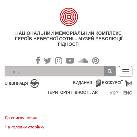
Перейти
до
основного
матеріалу
НАЦІОНАЛЬНИЙ МЕМОРІАЛЬНИЙ КОМПЛЕКС
ГЕРОЇВ НЕБЕСНОЇ СОТНІ – МУЗЕЙ РЕВОЛЮЦІЇ
ГІДНОСТІ
Пошукова
Toggl
форма
navig
Пошук
ВИДАННЯ
ЕКСКУРСІЇ
СПІВПРАЦЯ
ТЕРИТОРІЯ ГІДНОСТІ: AR
УКР
ENG
До списку новин
На головну сторінку