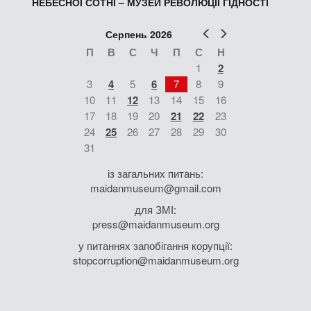
НЕБЕСНОЇ СОТНІ – МУЗЕЙ РЕВОЛЮЦІЇ ГІДНОСТІ
Попер
Наст
Серпень 2026
П
В
С
Ч
П
С
Н
1
2
3
4
5
6
7
8
9
10
11
12
13
14
15
16
17
18
19
20
21
22
23
24
25
26
27
28
29
30
31
із загальних питань:
maidanmuseum@gmail.com
для ЗМІ:
press@maidanmuseum.org
у питаннях запобігання корупції:
stopcorruption@maidanmuseum.org