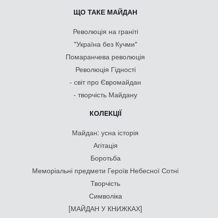
ЩО ТАКЕ МАЙДАН
Революція на граніті
"Україна без Кучми"
Помаранчева революція
Революція Гідності
- світ про Євромайдан
- творчість Майдану
КОЛЕКЦІЇ
Майдан: усна історія
Агітація
Боротьба
Меморіальні предмети Героїв Небесної Сотні
Творчість
Символіка
[МАЙДАН У КНИЖКАХ]