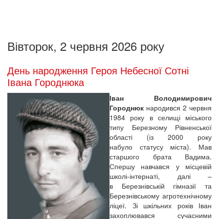
Вівторок, 2 червня 2026 року
День народження Героя Небесної Сотні
Івана Городнюка
Іван Володимирович
Городнюк
народився 2 червня
1984 року в селищі міського
типу Березному Рівненської
області (із 2000 року
набуло статусу міста). Мав
старшого брата Вадима.
Спершу навчався у місцевій
школі-інтернаті, далі –
в Березнівській гімназії та
Березнівському агротехнічному
ліцеї. Зі шкільних років Іван
захоплювався сучасними