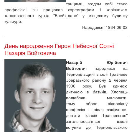
танцями, згодом хобі стало
професією: він працював хореографом і керівником
танцювального гуртка "Брейк-данс" у місцевому будинку
культури.
Народився: 1984-06-02
День народження Героя Небесної Сотні
Назарія Войтовича
Назарій Юрійович
Войтович
народився на
Тернопільщині в селі Травневе
Збаразького району 2 червня
1996 року. Був єдиною
дитиною в батьків. Хлопець
полюбляв малювати,
тому обрав відповідну
професію – після закінчення
дев’яти класів Травневської
загальноосвітньої школі
вступив до Тернопільського