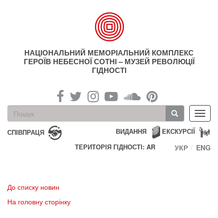
Перейти
до
основного
матеріалу
НАЦІОНАЛЬНИЙ МЕМОРІАЛЬНИЙ КОМПЛЕКС
ГЕРОЇВ НЕБЕСНОЇ СОТНІ – МУЗЕЙ РЕВОЛЮЦІЇ
ГІДНОСТІ
Пошукова
Toggl
форма
navig
Пошук
ВИДАННЯ
ЕКСКУРСІЇ
СПІВПРАЦЯ
ТЕРИТОРІЯ ГІДНОСТІ: AR
УКР
ENG
До списку новин
На головну сторінку