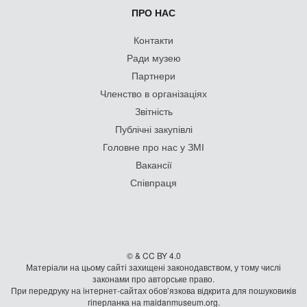
ПРО НАС
Контакти
Ради музею
Партнери
Членство в організаціях
Звітність
Публічні закупівлі
Головне про нас у ЗМІ
Вакансії
Співпраця
© & CC BY 4.0
Матеріали на цьому сайті захищені законодавством, у тому числі
законами про авторське право.
При передруку на iнтернет-сайтах обов’язкова відкрита для пошуковиків
гiперланка на maidanmuseum.org.