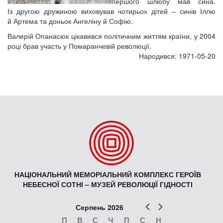
першого шлюбу мав сина.
Із другою дружиною виховував чотирьох дітей – синів Іллю
й Артема та доньок Ангеліну й Софію.
Валерій Опанасюк цікавився політичним життям країни, у 2004
році брав участь у Помаранчевій революції.
Народився: 1971-05-20
НАЦІОНАЛЬНИЙ МЕМОРІАЛЬНИЙ КОМПЛЕКС ГЕРОЇВ
НЕБЕСНОЇ СОТНІ – МУЗЕЙ РЕВОЛЮЦІЇ ГІДНОСТІ
Попер
Наст
Серпень 2026
П
В
С
Ч
П
С
Н