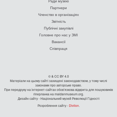
Ради музею
Партнери
Членство в організаціях
Звітність
Публічні закупівлі
Головне про нас у ЗМІ
Вакансії
Співпраця
© & CC BY 4.0
Матеріали на цьому сайті захищені законодавством, у тому числі
законами про авторське право.
При передруку на iнтернет-сайтах обов’язкова відкрита для пошуковиків
гiперланка на maidanmuseum.org.
Дизайн сайту - Національний музей Революції Гідності
Розроблення сайту -
Divilon
.