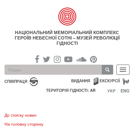
Перейти
до
основного
матеріалу
НАЦІОНАЛЬНИЙ МЕМОРІАЛЬНИЙ КОМПЛЕКС
ГЕРОЇВ НЕБЕСНОЇ СОТНІ – МУЗЕЙ РЕВОЛЮЦІЇ
ГІДНОСТІ
Пошукова
Toggl
форма
navig
Пошук
ВИДАННЯ
ЕКСКУРСІЇ
СПІВПРАЦЯ
ТЕРИТОРІЯ ГІДНОСТІ: AR
УКР
ENG
До списку новин
На головну сторінку