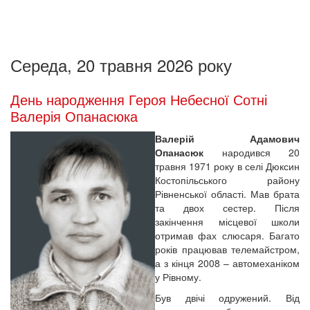
Середа, 20 травня 2026 року
День народження Героя Небесної Сотні
Валерія Опанасюка
Валерій Адамович
Опанасюк
народився 20
травня 1971 року в селі Дюксин
Костопільського району
Рівненської області. Мав брата
та двох сестер. Після
закінчення місцевої школи
отримав фах слюсаря. Багато
років працював телемайстром,
а з кінця 2008 – автомеханіком
у Рівному.
Був двічі одружений. Від