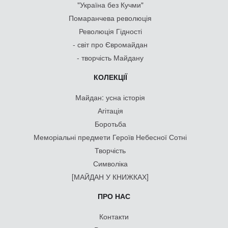
"Україна без Кучми"
Помаранчева революція
Революція Гідності
- світ про Євромайдан
- творчість Майдану
КОЛЕКЦІЇ
Майдан: усна історія
Агітація
Боротьба
Меморіальні предмети Героїв Небесної Сотні
Творчість
Символіка
[МАЙДАН У КНИЖКАХ]
ПРО НАС
Контакти