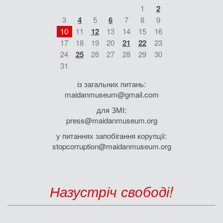
1
2
3
4
5
6
7
8
9
10
11
12
13
14
15
16
17
18
19
20
21
22
23
24
25
26
27
28
29
30
31
із загальних питань:
maidanmuseum@gmail.com
для ЗМІ:
press@maidanmuseum.org
у питаннях запобігання корупції:
stopcorruption@maidanmuseum.org
Назустріч свободі!