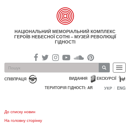
Перейти
до
основного
матеріалу
НАЦІОНАЛЬНИЙ МЕМОРІАЛЬНИЙ КОМПЛЕКС
ГЕРОЇВ НЕБЕСНОЇ СОТНІ – МУЗЕЙ РЕВОЛЮЦІЇ
ГІДНОСТІ
Пошукова
Toggl
форма
navig
Пошук
ВИДАННЯ
ЕКСКУРСІЇ
СПІВПРАЦЯ
ТЕРИТОРІЯ ГІДНОСТІ: AR
УКР
ENG
До списку новин
На головну сторінку