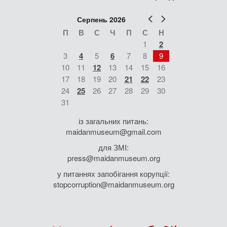
Попер
Наст
Серпень 2026
П
В
С
Ч
П
С
Н
1
2
3
4
5
6
7
8
9
10
11
12
13
14
15
16
17
18
19
20
21
22
23
24
25
26
27
28
29
30
31
із загальних питань:
maidanmuseum@gmail.com
для ЗМІ:
press@maidanmuseum.org
у питаннях запобігання корупції:
stopcorruption@maidanmuseum.org