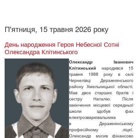
П'ятниця, 15 травня 2026 року
День народження Героя Небесної Сотні
Олександра Клітинського
Олександр Іванович
Клітинський
народився 15
травня 1988 року в селі
Чернелівці Деражнянського
району Хмельницької області.
Мав двох старших братів і
сестру Наталію. Після
закінчення місцевої середньої
школи здобув фах
електрозварювальника
в Деражнянському
професійному ліцеї.
Олександр мусив фінансово