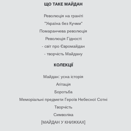
ЩО ТАКЕ МАЙДАН
Революція на граніті
"Україна без Кучми"
Помаранчева революція
Революція Гідності
- світ про Євромайдан
- творчість Майдану
КОЛЕКЦІЇ
Майдан: усна історія
Агітація
Боротьба
Меморіальні предмети Героїв Небесної Сотні
Творчість
Символіка
[МАЙДАН У КНИЖКАХ]