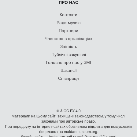
ПРО НАС
Контакти
Ради музею
Партнери
Членство в організаціях
Звітність
Публічні закупівлі
Головне про нас у ЗМІ
Вакансії
Співпраця
© & CC BY 4.0
Матеріали на цьому сайті захищені законодавством, у тому числі
законами про авторське право.
При передруку на iнтернет-сайтах обов’язкова відкрита для пошуковиків
гiперланка на maidanmuseum.org.
Дизайн сайту - Національний музей Революції Гідності