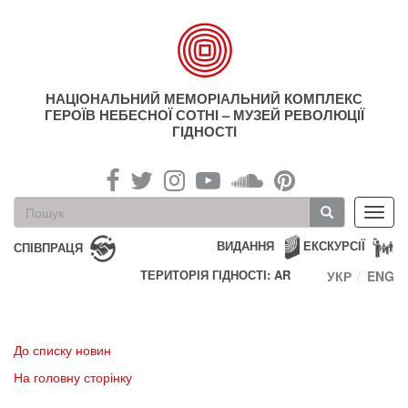
Перейти
до
основного
матеріалу
НАЦІОНАЛЬНИЙ МЕМОРІАЛЬНИЙ КОМПЛЕКС
ГЕРОЇВ НЕБЕСНОЇ СОТНІ – МУЗЕЙ РЕВОЛЮЦІЇ
ГІДНОСТІ
Пошукова
Toggl
форма
navig
Пошук
ВИДАННЯ
ЕКСКУРСІЇ
СПІВПРАЦЯ
ТЕРИТОРІЯ ГІДНОСТІ: AR
УКР
ENG
До списку новин
На головну сторінку