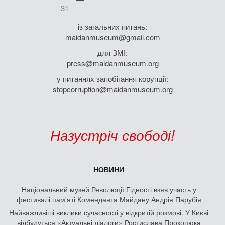
31
із загальних питань:
maidanmuseum@gmail.com
для ЗМІ:
press@maidanmuseum.org
у питаннях запобігання корупції:
stopcorruption@maidanmuseum.org
Назустріч свободі!
НОВИНИ
Національний музей Революції Гідності взяв участь у
фестивалі пам'яті Коменданта Майдану Андрія Парубія
Найважливіші виклики сучасності у відкритій розмові. У Києві
відбудуться «Актуальні діалоги» Ростислава Прокопюка