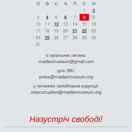
П
В
С
Ч
П
С
Н
1
2
3
4
5
6
7
8
9
10
11
12
13
14
15
16
17
18
19
20
21
22
23
24
25
26
27
28
29
30
31
із загальних питань:
maidanmuseum@gmail.com
для ЗМІ:
press@maidanmuseum.org
у питаннях запобігання корупції:
stopcorruption@maidanmuseum.org
Назустріч свободі!