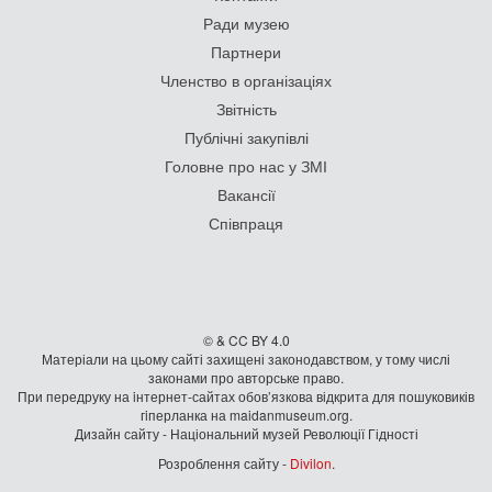
Ради музею
Партнери
Членство в організаціях
Звітність
Публічні закупівлі
Головне про нас у ЗМІ
Вакансії
Співпраця
© & CC BY 4.0
Матеріали на цьому сайті захищені законодавством, у тому числі
законами про авторське право.
При передруку на iнтернет-сайтах обов’язкова відкрита для пошуковиків
гiперланка на maidanmuseum.org.
Дизайн сайту - Національний музей Революції Гідності
Розроблення сайту -
Divilon
.