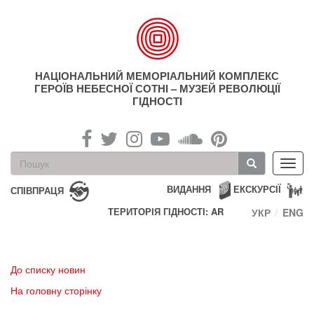
Перейти
до
основного
матеріалу
НАЦІОНАЛЬНИЙ МЕМОРІАЛЬНИЙ КОМПЛЕКС
ГЕРОЇВ НЕБЕСНОЇ СОТНІ – МУЗЕЙ РЕВОЛЮЦІЇ
ГІДНОСТІ
Пошукова
Toggl
форма
navig
Пошук
ВИДАННЯ
ЕКСКУРСІЇ
СПІВПРАЦЯ
ТЕРИТОРІЯ ГІДНОСТІ: AR
УКР
ENG
До списку новин
На головну сторінку