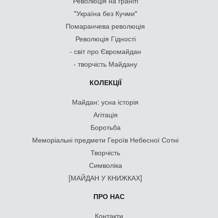
Революція на граніті
"Україна без Кучми"
Помаранчева революція
Революція Гідності
- світ про Євромайдан
- творчість Майдану
КОЛЕКЦІЇ
Майдан: усна історія
Агітація
Боротьба
Меморіальні предмети Героїв Небесної Сотні
Творчість
Символіка
[МАЙДАН У КНИЖКАХ]
ПРО НАС
Контакти