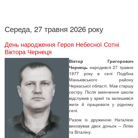
Середа, 27 травня 2026 року
День народження Героя Небесної Сотні
Віктора Чернеця
Віктор Григорович
Чернець
народився 27 травня
1977 року в селі Подібна
Маньківського району
Черкаської області. Мав старшу
сестру. Після закінчення школи
відслужив у армії та залишився
жити й працювати у рідному
селі.
Разом із дружиною Наталією
виховував двох доньок – Лілію
та Віталіну.