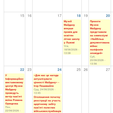
15
16
17
18
19
20
Музей
Проєкти
Майдану
Музею
вперше
Майдану
провів для
представили
освітян
на симпозіумі
літню школу
«Найбільш
у Львові
документована
Чтв,
війна:
18/06/2026 -
поліфонія
13:08
оповідей»
Суб,
20/06/2026 -
13:56
22
23
24
25
26
27
У
«Для нас це нагода
Інформаційно-
актуалізувати
виставковому
цінності Майдану» -
центрі Музею
Ігор Пошивайло
Майдану
Срд, 24/06/2026 -
проведуть
13:45
вечір пам’яті
Оголошення початку
воїна Романа
реєстрації на участь
Орищенка
щорічному забігу
Пон,
пам’яті полеглих
22/06/2026 -
військовослужбовців