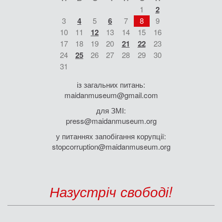
1
2
3
4
5
6
7
8
9
10
11
12
13
14
15
16
17
18
19
20
21
22
23
24
25
26
27
28
29
30
31
із загальних питань:
maidanmuseum@gmail.com
для ЗМІ:
press@maidanmuseum.org
у питаннях запобігання корупції:
stopcorruption@maidanmuseum.org
Назустріч свободі!