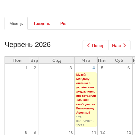
Первинні
Місяць
(активна
Тиждень
Рік
вкладки
вкладка)
Червень 2026
Попер
Наст
Пон
Втр
Срд
Чтв
Птн
Суб
1
2
3
4
5
6
Музей
Майдану
спільно з
українською
художницею
представили
«Зошити
свободи» на
Книжковому
Арсеналі
Чтв,
04/06/2026 -
15:11
8
9
10
11
12
13