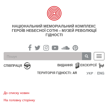
Перейти
до
основного
матеріалу
НАЦІОНАЛЬНИЙ МЕМОРІАЛЬНИЙ КОМПЛЕКС
ГЕРОЇВ НЕБЕСНОЇ СОТНІ – МУЗЕЙ РЕВОЛЮЦІЇ
ГІДНОСТІ
Пошукова
Toggl
форма
navig
Пошук
ВИДАННЯ
ЕКСКУРСІЇ
СПІВПРАЦЯ
ТЕРИТОРІЯ ГІДНОСТІ: AR
УКР
ENG
До списку новин
На головну сторінку