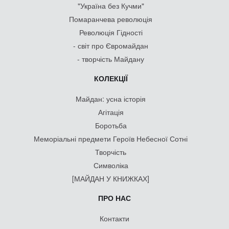
"Україна без Кучми"
Помаранчева революція
Революція Гідності
- світ про Євромайдан
- творчість Майдану
КОЛЕКЦІЇ
Майдан: усна історія
Агітація
Боротьба
Меморіальні предмети Героїв Небесної Сотні
Творчість
Символіка
[МАЙДАН У КНИЖКАХ]
ПРО НАС
Контакти