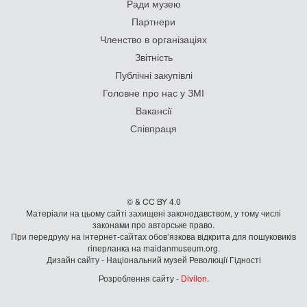
Ради музею
Партнери
Членство в організаціях
Звітність
Публічні закупівлі
Головне про нас у ЗМІ
Вакансії
Співпраця
© & CC BY 4.0
Матеріали на цьому сайті захищені законодавством, у тому числі
законами про авторське право.
При передруку на iнтернет-сайтах обов’язкова відкрита для пошуковиків
гiперланка на maidanmuseum.org.
Дизайн сайту - Національний музей Революції Гідності
Розроблення сайту -
Divilon
.