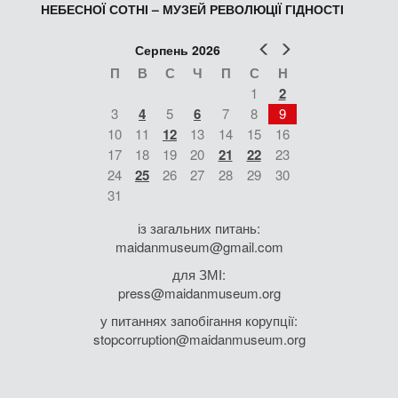
НЕБЕСНОЇ СОТНІ – МУЗЕЙ РЕВОЛЮЦІЇ ГІДНОСТІ
Попер
Наст
Серпень 2026
П
В
С
Ч
П
С
Н
1
2
3
4
5
6
7
8
9
10
11
12
13
14
15
16
17
18
19
20
21
22
23
24
25
26
27
28
29
30
31
із загальних питань:
maidanmuseum@gmail.com
для ЗМІ:
press@maidanmuseum.org
у питаннях запобігання корупції:
stopcorruption@maidanmuseum.org