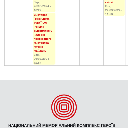
Втр,
квітні
26/03/2024 -
Птн,
10:29
29/03/2024 -
11:58
Виставка
“Невидима
рука” Олі
Рондяк
відкрилася у
Галереї
протестного
мистецтва
Музею
Майдану
Втр,
26/03/2024 -
12:54
НАЦІОНАЛЬНИЙ МЕМОРІАЛЬНИЙ КОМПЛЕКС ГЕРОЇВ