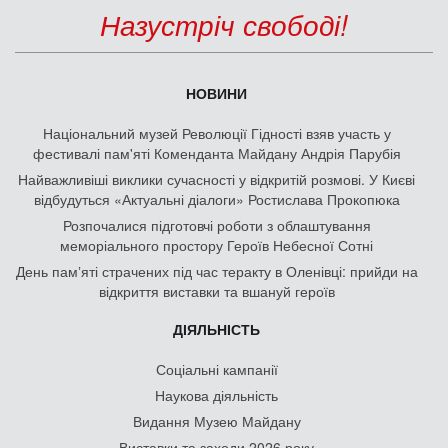
Назустріч свободі!
НОВИНИ
Національний музей Революції Гідності взяв участь у
фестивалі пам'яті Коменданта Майдану Андрія Парубія
Найважливіші виклики сучасності у відкритій розмові. У Києві
відбудуться «Актуальні діалоги» Ростислава Прокопюка
Розпочалися підготовчі роботи з облаштування
меморіального простору Героїв Небесної Сотні
День памʼяті страчених під час теракту в Оленівці: прийди на
відкриття виставки та вшануй героїв
ДІЯЛЬНІСТЬ
Соціальні кампанії
Наукова діяльність
Видання Музею Майдану
Виставки та заходи 2026 року