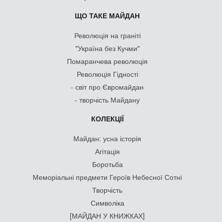
ЩО ТАКЕ МАЙДАН
Революція на граніті
"Україна без Кучми"
Помаранчева революція
Революція Гідності
- світ про Євромайдан
- творчість Майдану
КОЛЕКЦІЇ
Майдан: усна історія
Агітація
Боротьба
Меморіальні предмети Героїв Небесної Сотні
Творчість
Символіка
[МАЙДАН У КНИЖКАХ]