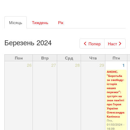
Первинні
Місяць
(активна
Тиждень
Рік
вкладки
вкладка)
Березень 2024
Попер
Наст
Пон
Втр
Срд
Чтв
Птн
26
27
28
29
1
АНОНС.
"Боротьба
за свободу:
історія
наших
перемог":
зустріч на
знак пам'яті
про Героя
України
Олександра
Капіноса
Птн,
01/03/2024 -
16:09