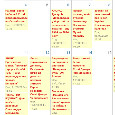
4
5
6
7
8
На алеї Героїв
АНОНС.
Проєкт
Зустріч на
Небесної Сотні
Дискусія
готелю, який
знак пам'яті
відреставрували
“Добровольці
створив
про Героя
пам’ятний хрест
у боротьбі за
Олександр
України
Пон, 04/03/2024 -
незалежність
Плеханов,
Олександра
19:36
України – від
отримав
Капіноса
1914 до 2024
Музей
Птн,
року”
Майдану
08/03/2024 -
Срд,
Чтв,
12:37
06/03/2024 -
07/03/2024 -
18:45
16:29
11
12
13
14
15
АНОНС.
Лицар
Запрошуємо
Вечір пам’яті
Презентація
українського
на відкриття
Героя
книжки “Великий
Донбасу.
виставки
Небесної
терор в Україні
Пам’ятний
"Невидима
Сотні Дмитра
1937–1938:
вечір до
рука" Олі
Чернявського
переслідування
десятих
Рондяк
Чтв,
чеської
роковин
Срд,
14/03/2024 -
меншини”
загибелі
13/03/2024 -
17:52
Пон, 11/03/2024 -
Героя
11:49
15:58
Небесної
Виставка
Сотні Дмитра
“МИ Є, І МИ
"Майдан Січ.
Чернявського
БУДЕМО”. День
Так почалася
Втр,
пам’яті
війна" триває
12/03/2024 -
херсонця
на майдані
14:21
Олександра
Незалежності
Меньшова
Срд,