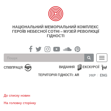
Перейти
до
основного
матеріалу
НАЦІОНАЛЬНИЙ МЕМОРІАЛЬНИЙ КОМПЛЕКС
ГЕРОЇВ НЕБЕСНОЇ СОТНІ – МУЗЕЙ РЕВОЛЮЦІЇ
ГІДНОСТІ
Пошукова
Toggl
форма
navig
Пошук
ВИДАННЯ
ЕКСКУРСІЇ
СПІВПРАЦЯ
ТЕРИТОРІЯ ГІДНОСТІ: AR
УКР
ENG
До списку новин
На головну сторінку