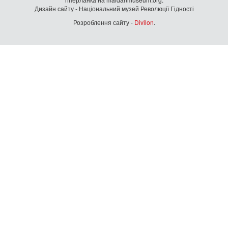
Дизайн сайту - Національний музей Революції Гідності
Розроблення сайту -
Divilon
.