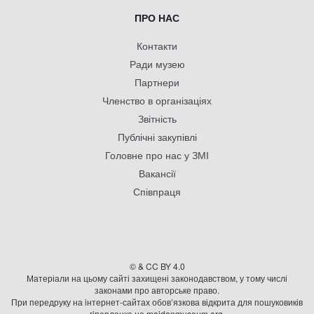
ПРО НАС
Контакти
Ради музею
Партнери
Членство в організаціях
Звітність
Публічні закупівлі
Головне про нас у ЗМІ
Вакансії
Співпраця
© & CC BY 4.0
Матеріали на цьому сайті захищені законодавством, у тому числі
законами про авторське право.
При передруку на iнтернет-сайтах обов’язкова відкрита для пошуковиків
гiперланка на maidanmuseum.org.