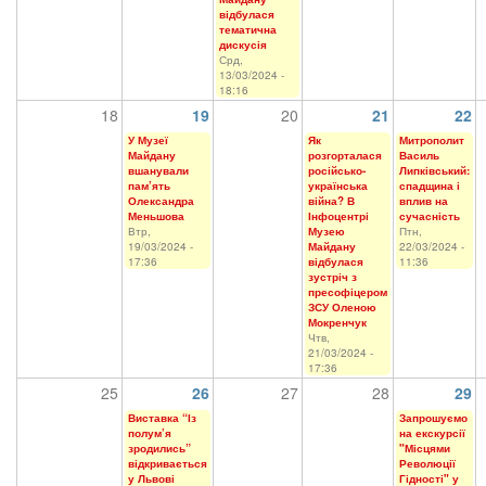
відбулася
тематична
дискусія
Срд,
13/03/2024 -
18:16
18
19
20
21
22
У Музеї
Як
Митрополит
Майдану
розгорталася
Василь
вшанували
російсько-
Липківський:
пам’ять
українська
спадщина і
Олександра
війна? В
вплив на
Меньшова
Інфоцентрі
сучасність
Втр,
Музею
Птн,
19/03/2024 -
Майдану
22/03/2024 -
17:36
відбулася
11:36
зустріч з
пресофіцером
ЗСУ Оленою
Мокренчук
Чтв,
21/03/2024 -
17:36
25
26
27
28
29
Виставка “Із
Запрошуємо
полум’я
на екскурсії
зродились”
"Місцями
відкривається
Революції
у Львові
Гідності" у