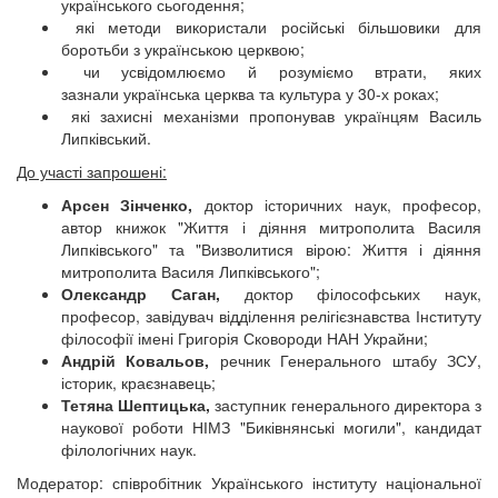
українського сьогодення;
які методи використали російські більшовики для
боротьби з українською церквою;
чи усвідомлюємо й розуміємо втрати, яких
зазнали українська церква та культура у 30-х роках;
які захисні механізми пропонував українцям Василь
Липківський.
До участі запрошені:
Арсен Зінченко,
доктор історичних наук, професор,
автор книжок "Життя і діяння митрополита Василя
Липківського" та "Визволитися вірою: Життя і діяння
митрополита Василя Липківського";
Олександр Саган,
доктор філософських наук,
професор, завідувач відділення релігієзнавства Інституту
філософії імені Григорія Сковороди НАН Украйни;
Андрій Ковальов,
речник Генерального штабу ЗСУ,
історик, краєзнавець;
Тетяна Шептицька,
заступник генерального директора з
наукової роботи НІМЗ "Биківнянські могили", кандидат
філологічних наук.
Модератор: співробітник Українського інституту національної