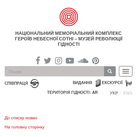
Перейти
до
основного
матеріалу
НАЦІОНАЛЬНИЙ МЕМОРІАЛЬНИЙ КОМПЛЕКС
ГЕРОЇВ НЕБЕСНОЇ СОТНІ – МУЗЕЙ РЕВОЛЮЦІЇ
ГІДНОСТІ
Пошукова
Toggl
форма
navig
Пошук
ВИДАННЯ
ЕКСКУРСІЇ
СПІВПРАЦЯ
ТЕРИТОРІЯ ГІДНОСТІ: AR
УКР
ENG
До списку новин
На головну сторінку