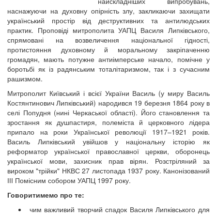
найскладніших випробувань,
наснажуючи на духовну опірність злу, закликаючи захищати
український простір від деструктивних та антилюдських
практик. Проповіді митрополита УАПЦ Василя Липківського,
спрямовані на возвеличення національної гідності,
протистояння духовному й моральному закріпаченню
громадян, мають потужне антиімперське начало, помічне у
боротьбі як із радянським тоталітаризмом, так і з сучасним
рашизмом.
Митрополит Київський і всієї України Василь (у миру Василь
Костянтинович Липківський) народився 19 березня 1864 року в
селі Попудня (нині Черкаської області). Його становлення та
зростання як душпастиря, полеміста й церковного лідера
припало на роки Української революції 1917–1921 років.
Василь Липківський увійшов у національну історію як
реформатор української православної церкви, оборонець
української мови, захисник прав вірян. Розстріляний за
вироком "трійки" НКВС 27 листопада 1937 року. Канонізований
ІІІ Помісним собором УАПЦ 1997 року.
Говоритимемо про те:
чим важливий творчий спадок Василя Липківського для