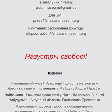
із загальних питань:
maidanmuseum@gmail.com
для ЗМІ:
press@maidanmuseum.org
у питаннях запобігання корупції:
stopcorruption@maidanmuseum.org
Назустріч свободі!
НОВИНИ
Національний музей Революції Гідності взяв участь у
фестивалі пам'яті Коменданта Майдану Андрія Парубія
Найважливіші виклики сучасності у відкритій розмові. У Києві
відбудуться «Актуальні діалоги» Ростислава Прокопюка
Розпочалися підготовчі роботи з облаштування
меморіального простору Героїв Небесної Сотні