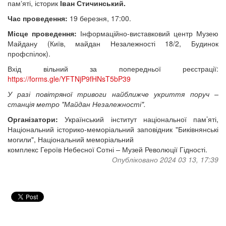
памʼяті, історик
Іван Стичинський.
Час проведення:
19 березня, 17:00.
Місце проведення:
Інформаційно-виставковий центр Музею
Майдану
(Київ, майдан Незалежності 18/2, Будинок
профспілок).
Вхід вільний за попередньої реєстрації:
https://forms.gle/YFTNjP9fHNsT5bP39
У разі повітряної тривоги найближче укриття поруч –
станція метро "Майдан Незалежності".
Організатори:
Український інститут національної пам’яті,
Національний історико-меморіальний заповідник "Биківнянські
могили", Національний меморіальний
комплекс Героїв Небесної Сотні
–
Музей Революції Гідності.
Опубліковано 2024 03 13, 17:39