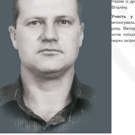
Разом із д
Віталіну.
Участь у 
мітингувал
року, Вікто
хотів поїх
через затр