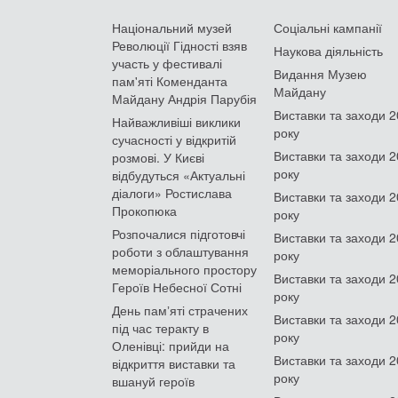
Національний музей
Соціальні кампанії
Революції Гідності взяв
Наукова діяльність
участь у фестивалі
Видання Музею
пам'яті Коменданта
Майдану
Майдану Андрія Парубія
Виставки та заходи 
Найважливіші виклики
року
сучасності у відкритій
Виставки та заходи 
розмові. У Києві
року
відбудуться «Актуальні
діалоги» Ростислава
Виставки та заходи 
Прокопюка
року
Розпочалися підготовчі
Виставки та заходи 
роботи з облаштування
року
меморіального простору
Виставки та заходи 
Героїв Небесної Сотні
року
День памʼяті страчених
Виставки та заходи 
під час теракту в
року
Оленівці: прийди на
Виставки та заходи 
відкриття виставки та
року
вшануй героїв