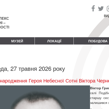
ВИ
ЛЕКС
І –
НОСТІ
МУЗЕЙ
ЛОКАЦІЇ
ПОБУДОВА
да, 27 травня 2026 року
народження Героя Небесної Сотні Віктора Черн
Віктор Гр
селі Подіб
старшу сес
залишився ж