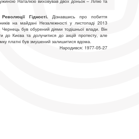
ружиною Наталією виховував двох доньок – Лілію та
Революції Гідності.
Дізнавшись про побиття
ьників на майдані Незалежності у листопаді 2013
р Чернець був обурений діями тодішньої влади. Він
ати до Києва та долучитися до акцій протесту, але
имку платні був змушений залишитися вдома.
Народився: 1977-05-27