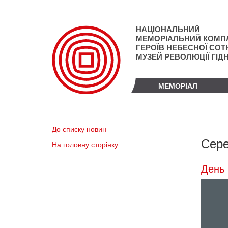
Перейти
до
основного
НАЦІОНАЛЬНИЙ
матеріалу
МЕМОРІАЛЬНИЙ КОМП
ГЕРОЇВ НЕБЕСНОЇ СОТН
МУЗЕЙ РЕВОЛЮЦІЇ ГІД
МЕМОРІАЛ
До списку новин
Сере
На головну сторінку
День 