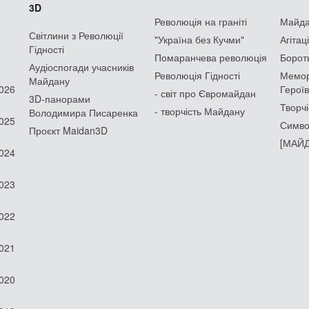
3D
Революція на граніті
Майдан
Світлини з Революції
"Україна без Кучми"
Агітац
Гідності
Помаранчева революція
Борот
Аудіоспогади учасників
Революція Гідності
Мемор
Майдану
2026
Героїв
- світ про Євромайдан
3D-панорами
Творчі
- творчість Майдану
Володимира Писаренка
2025
Симво
Проєкт Maidan3D
[МАЙД
2024
2023
2022
2021
2020