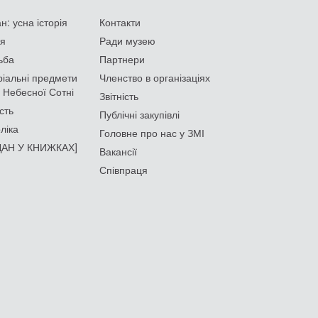
: усна історія
Контакти
ія
Ради музею
ьба
Партнери
іальні предмети
Членство в організаціях
 Небесної Сотні
Звітність
сть
Публічні закупівлі
ліка
Головне про нас у ЗМІ
АН У КНИЖКАХ]
Вакансії
Співпраця