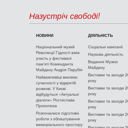
Назустріч свободі!
НОВИНИ
ДІЯЛЬНІСТЬ
Національний музей
Соціальні кампанії
Революції Гідності взяв
Наукова діяльність
участь у фестивалі
Видання Музею
пам'яті Коменданта
Майдану
Майдану Андрія Парубія
Виставки та заходи 
Найважливіші виклики
року
сучасності у відкритій
Виставки та заходи 
розмові. У Києві
року
відбудуться «Актуальні
діалоги» Ростислава
Виставки та заходи 
Прокопюка
року
Розпочалися підготовчі
Виставки та заходи 
роботи з облаштування
року
меморіального простору
Виставки та заходи 