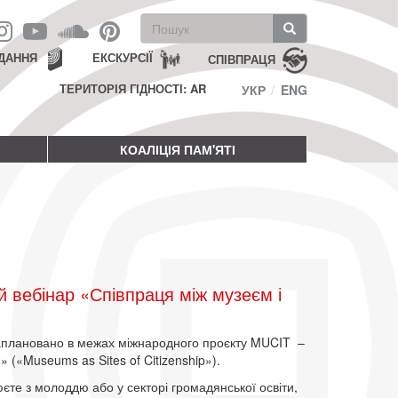
Пошукова
форма
Пошук
ДАННЯ
ЕКСКУРСІЇ
СПІВПРАЦЯ
ТЕРИТОРІЯ ГІДНОСТІ: AR
УКР
ENG
КОАЛІЦІЯ ПАМ'ЯТІ
 вебінар «Співпраця між музеєм і
заплановано в межах міжнародного проєкту MUCIT –
» («Museums as Sites of Citizenship»).
юєте з молоддю або у секторі громадянської освіти,