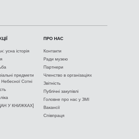
ЦІЇ
ПРО НАС
: усна історія
Контакти
ія
Ради музею
ьба
Партнери
іальні предмети
Членство в організаціях
 Небесної Сотні
Звітність
сть
Публічні закупівлі
ліка
Головне про нас у ЗМІ
АН У КНИЖКАХ]
Вакансії
Співпраця