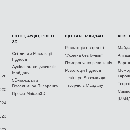
ФОТО, АУДІО, ВІДЕО,
ЩО ТАКЕ МАЙДАН
КОЛЕК
3D
Революція на граніті
Майдан
Світлини з Революції
"Україна без Кучми"
Агітац
Гідності
Помаранчева революція
Борот
Аудіоспогади учасників
Революція Гідності
Мемор
Майдану
2026
Героїв
- світ про Євромайдан
3D-панорами
Творчі
- творчість Майдану
Володимира Писаренка
2025
Симво
Проєкт Maidan3D
[МАЙД
2024
2023
2022