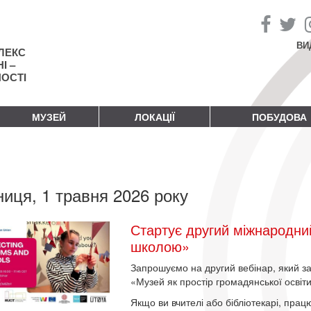
ВИ
ЛЕКС
І –
НОСТІ
МУЗЕЙ
ЛОКАЦІЇ
ПОБУДОВА
ниця, 1 травня 2026 року
Стартує другий міжнародний
школою»
Запрошуємо на другий вебінар, який 
«Музей як простір громадянської освіти
Якщо ви вчителі або бібліотекарі, прац