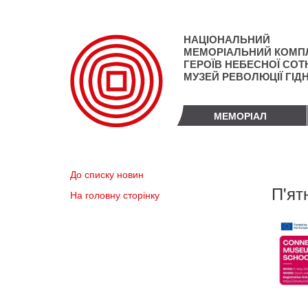
Перейти
до
основного
НАЦІОНАЛЬНИЙ
матеріалу
МЕМОРІАЛЬНИЙ КОМП
ГЕРОЇВ НЕБЕСНОЇ СОТН
МУЗЕЙ РЕВОЛЮЦІЇ ГІД
МЕМОРІАЛ
До списку новин
П'ят
На головну сторінку