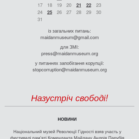
17
18
19
20
21
22
23
24
25
26
27
28
29
30
31
із загальних питань:
maidanmuseum@gmail.com
для ЗМІ:
press@maidanmuseum.org
у питаннях запобігання корупції:
stopcorruption@maidanmuseum.org
Назустріч свободі!
НОВИНИ
Національний музей Революції Гідності взяв участь у
фестивалі пам'яті Коменданта Майдану Андрія Парубія