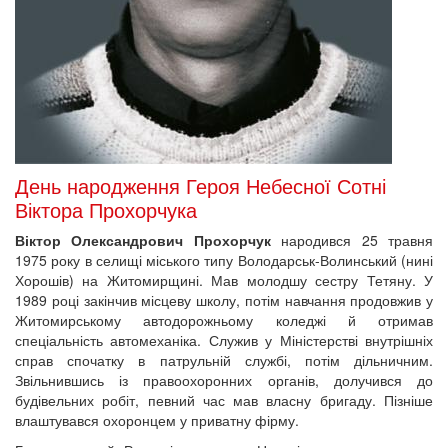
День народження Героя Небесної Сотні
Віктора Прохорчука
Віктор Олександрович Прохорчук
народився 25 травня
1975 року в селищі міського типу Володарськ-Волинський (нині
Хорошів) на Житомирщині. Мав молодшу сестру Тетяну. У
1989 році закінчив місцеву школу, потім навчання продовжив у
Житомирському автодорожньому коледжі й отримав
спеціальність автомеханіка. Служив у Міністерстві внутрішніх
справ спочатку в патрульній службі, потім дільничним.
Звільнившись із правоохоронних органів, долучився до
будівельних робіт, певний час мав власну бригаду. Пізніше
влаштувався охоронцем у приватну фірму.