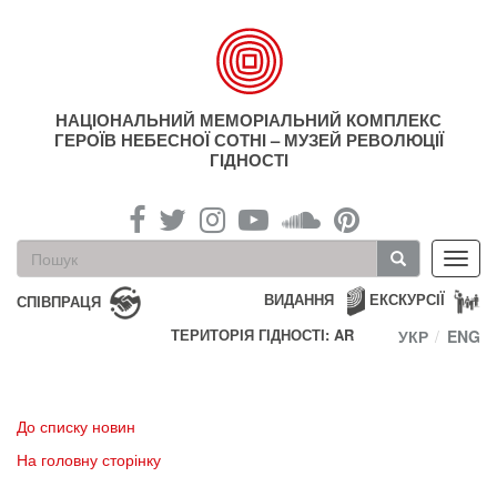
Перейти
до
основного
матеріалу
НАЦІОНАЛЬНИЙ МЕМОРІАЛЬНИЙ КОМПЛЕКС
ГЕРОЇВ НЕБЕСНОЇ СОТНІ – МУЗЕЙ РЕВОЛЮЦІЇ
ГІДНОСТІ
Пошукова
Toggl
форма
navig
Пошук
ВИДАННЯ
ЕКСКУРСІЇ
СПІВПРАЦЯ
ТЕРИТОРІЯ ГІДНОСТІ: AR
УКР
ENG
До списку новин
На головну сторінку