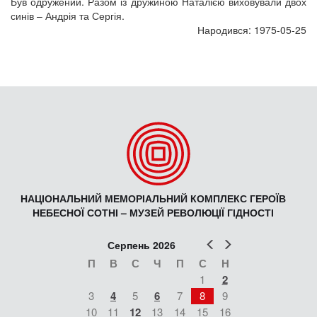
Був одружений. Разом із дружиною Наталією виховували двох
синів – Андрія та Сергія.
Народився: 1975-05-25
НАЦІОНАЛЬНИЙ МЕМОРІАЛЬНИЙ КОМПЛЕКС ГЕРОЇВ
НЕБЕСНОЇ СОТНІ – МУЗЕЙ РЕВОЛЮЦІЇ ГІДНОСТІ
Попер
Наст
Серпень 2026
П
В
С
Ч
П
С
Н
1
2
3
4
5
6
7
8
9
10
11
12
13
14
15
16