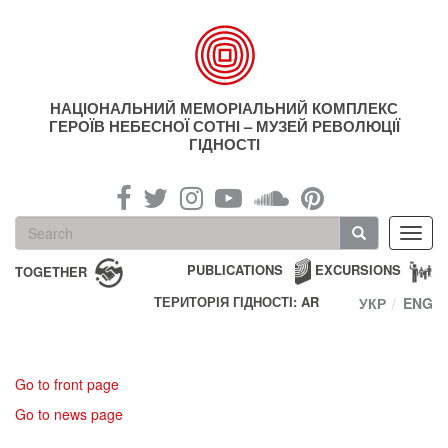
Skip
to
main
content
НАЦІОНАЛЬНИЙ МЕМОРІАЛЬНИЙ КОМПЛЕКС
ГЕРОЇВ НЕБЕСНОЇ СОТНІ – МУЗЕЙ РЕВОЛЮЦІЇ
ГІДНОСТІ
Search
Toggl
form
navig
Search
PUBLICATIONS
EXCURSIONS
TOGETHER
ТЕРИТОРІЯ ГІДНОСТІ: AR
УКР
ENG
Go to front page
Go to news page