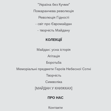
"Україна без Кучми"
Помаранчева революція
Революція Гідності
- світ про Євромайдан
- творчість Майдану
КОЛЕКЦІЇ
Майдан: усна історія
Агітація
Боротьба
Меморіальні предмети Героїв Небесної Сотні
Творчість
Символіка
[МАЙДАН У КНИЖКАХ]
ПРО НАС
Контакти