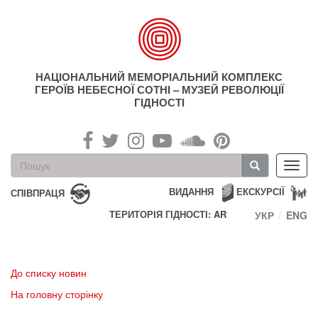
Перейти
до
основного
матеріалу
НАЦІОНАЛЬНИЙ МЕМОРІАЛЬНИЙ КОМПЛЕКС
ГЕРОЇВ НЕБЕСНОЇ СОТНІ – МУЗЕЙ РЕВОЛЮЦІЇ
ГІДНОСТІ
Пошукова
Toggl
форма
navig
Пошук
ВИДАННЯ
ЕКСКУРСІЇ
СПІВПРАЦЯ
ТЕРИТОРІЯ ГІДНОСТІ: AR
УКР
ENG
До списку новин
На головну сторінку