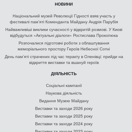
НОВИНИ
Національний музей Революції Гідності взяв участь у
фестивалі пам'яті Коменданта Майдану Андрія Парубія
Найважливіші виклики сучасності у відкритій розмові. У Києві
відбудуться «Актуальні діалоги» Ростислава Прокопюка
Розпочалися підготовчі роботи з облаштування
меморіального простору Героїв Небесної Сотні
День памʼяті страчених під час теракту в Оленівці: прийди на
відкриття виставки та вшануй героїв
ДІЯЛЬНІСТЬ
Соціальні кампанії
Наукова діяльність
Видання Музею Майдану
Виставки та заходи 2026 року
Виставки та заходи 2025 року
Виставки та заходи 2024 року
Виставки та заходи 2023 року