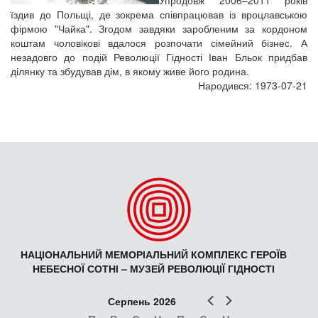
Упродовж 2006–2011 років
їздив до Польщі, де зокрема співпрацював із вроцлавською
фірмою "Чайка". Згодом завдяки заробленим за кордоном
коштам чоловікові вдалося розпочати сімейний бізнес. А
незадовго до подій Революції Гідності Іван Бльок придбав
ділянку та збудував дім, в якому живе його родина.
Народився: 1973-07-21
НАЦІОНАЛЬНИЙ МЕМОРІАЛЬНИЙ КОМПЛЕКС ГЕРОЇВ
НЕБЕСНОЇ СОТНІ – МУЗЕЙ РЕВОЛЮЦІЇ ГІДНОСТІ
Попер
Наст
Серпень 2026