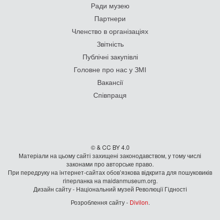
Ради музею
Партнери
Членство в організаціях
Звітність
Публічні закупівлі
Головне про нас у ЗМІ
Вакансії
Співпраця
© & CC BY 4.0
Матеріали на цьому сайті захищені законодавством, у тому числі
законами про авторське право.
При передруку на iнтернет-сайтах обов’язкова відкрита для пошуковиків
гiперланка на maidanmuseum.org.
Дизайн сайту - Національний музей Революції Гідності
Розроблення сайту -
Divilon
.