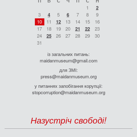
П
В
С
Ч
П
С
Н
1
2
3
4
5
6
7
8
9
10
11
12
13
14
15
16
17
18
19
20
21
22
23
24
25
26
27
28
29
30
31
із загальних питань:
maidanmuseum@gmail.com
для ЗМІ:
press@maidanmuseum.org
у питаннях запобігання корупції:
stopcorruption@maidanmuseum.org
Назустріч свободі!