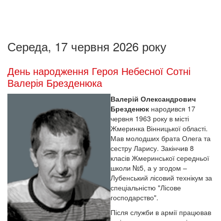
Середа, 17 червня 2026 року
День народження Героя Небесної Сотні
Валерія Брезденюка
Валерій Олександрович
Брезденюк
народився 17
червня 1963 року в місті
Жмеринка Вінницької області.
Мав молодших брата Олега та
сестру Ларису. Закінчив 8
класів Жмеринської середньої
школи №5, а у згодом –
Лубенський лісовий технікум за
спеціальністю "Лісове
господарство".
Після служби в армії працював