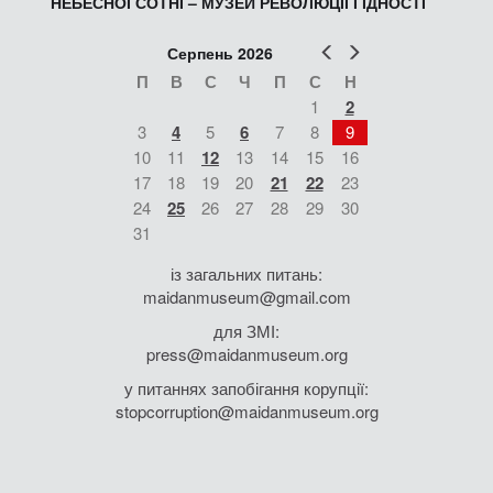
НЕБЕСНОЇ СОТНІ – МУЗЕЙ РЕВОЛЮЦІЇ ГІДНОСТІ
Попер
Наст
Серпень 2026
П
В
С
Ч
П
С
Н
1
2
3
4
5
6
7
8
9
10
11
12
13
14
15
16
17
18
19
20
21
22
23
24
25
26
27
28
29
30
31
із загальних питань:
maidanmuseum@gmail.com
для ЗМІ:
press@maidanmuseum.org
у питаннях запобігання корупції:
stopcorruption@maidanmuseum.org