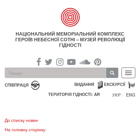
Перейти
до
основного
матеріалу
НАЦІОНАЛЬНИЙ МЕМОРІАЛЬНИЙ КОМПЛЕКС
ГЕРОЇВ НЕБЕСНОЇ СОТНІ – МУЗЕЙ РЕВОЛЮЦІЇ
ГІДНОСТІ
Пошукова
Toggl
форма
navig
Пошук
ВИДАННЯ
ЕКСКУРСІЇ
СПІВПРАЦЯ
ТЕРИТОРІЯ ГІДНОСТІ: AR
УКР
ENG
До списку новин
На головну сторінку