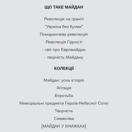
ЩО ТАКЕ МАЙДАН
Революція на граніті
"Україна без Кучми"
Помаранчева революція
Революція Гідності
- світ про Євромайдан
- творчість Майдану
КОЛЕКЦІЇ
Майдан: усна історія
Агітація
Боротьба
Меморіальні предмети Героїв Небесної Сотні
Творчість
Символіка
[МАЙДАН У КНИЖКАХ]