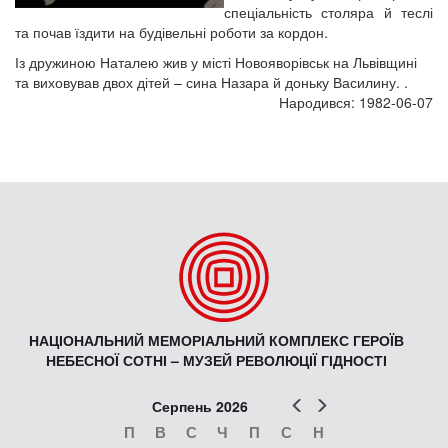
спеціальність столяра й теслі
та почав їздити на будівельні роботи за кордон.
Із дружиною Наталею жив у місті Новояворівськ на Львівщині
та виховував двох дітей – сина Назара й доньку Василину. .
Народився: 1982-06-07
НАЦІОНАЛЬНИЙ МЕМОРІАЛЬНИЙ КОМПЛЕКС ГЕРОЇВ
НЕБЕСНОЇ СОТНІ – МУЗЕЙ РЕВОЛЮЦІЇ ГІДНОСТІ
Попер
Наст
Серпень 2026
П
В
С
Ч
П
С
Н