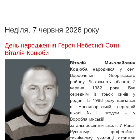
Неділя, 7 червня 2026 року
День народження Героя Небесної Сотні
Віталія Коцюби
Віталій Миколайович
Коцюба
народився у селі
Вороблячин Яворівського
району Львівсьеоъ області 7
червня 1982 року. Був
середнім із трьох синів у
родині. Із 1988 року навчався
в Новояворівській середній
школі №1, згодом – у
Вороблячинській
загальноосвітній школі. У Рава-
Руському професійно-
технічному училищі отримав