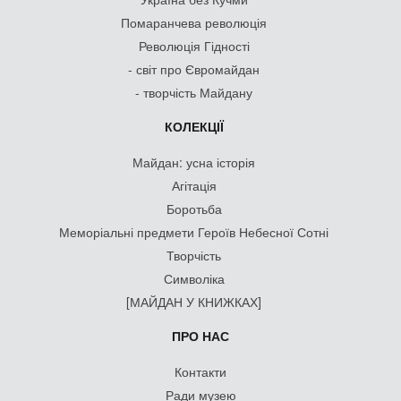
Помаранчева революція
Революція Гідності
- світ про Євромайдан
- творчість Майдану
КОЛЕКЦІЇ
Майдан: усна історія
Агітація
Боротьба
Меморіальні предмети Героїв Небесної Сотні
Творчість
Символіка
[МАЙДАН У КНИЖКАХ]
ПРО НАС
Контакти
Ради музею