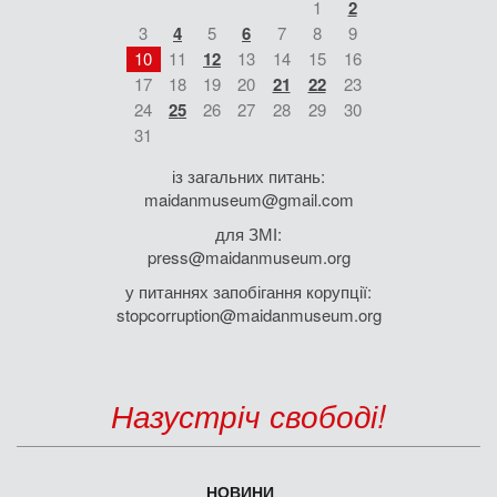
1
2
3
4
5
6
7
8
9
10
11
12
13
14
15
16
17
18
19
20
21
22
23
24
25
26
27
28
29
30
31
із загальних питань:
maidanmuseum@gmail.com
для ЗМІ:
press@maidanmuseum.org
у питаннях запобігання корупції:
stopcorruption@maidanmuseum.org
Назустріч свободі!
НОВИНИ