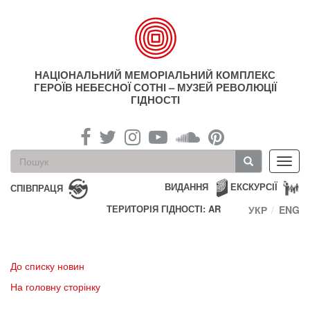
Перейти
до
основного
матеріалу
НАЦІОНАЛЬНИЙ МЕМОРІАЛЬНИЙ КОМПЛЕКС
ГЕРОЇВ НЕБЕСНОЇ СОТНІ – МУЗЕЙ РЕВОЛЮЦІЇ
ГІДНОСТІ
Пошукова
Toggl
форма
navig
Пошук
ВИДАННЯ
ЕКСКУРСІЇ
СПІВПРАЦЯ
ТЕРИТОРІЯ ГІДНОСТІ: AR
УКР
ENG
До списку новин
На головну сторінку