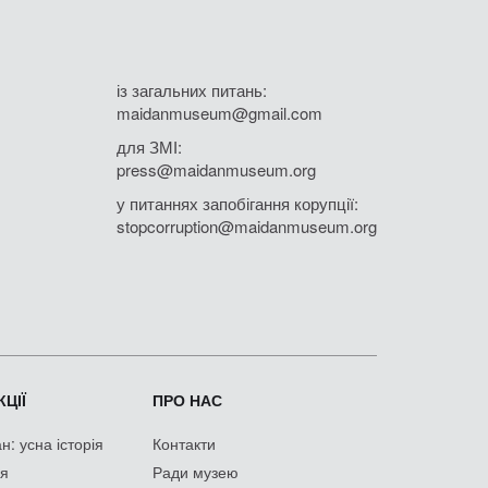
із загальних питань:
maidanmuseum@gmail.com
для ЗМІ:
press@maidanmuseum.org
у питаннях запобігання корупції:
stopcorruption@maidanmuseum.org
ЦІЇ
ПРО НАС
: усна історія
Контакти
ія
Ради музею