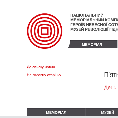
Перейти
до
основного
НАЦІОНАЛЬНИЙ
матеріалу
МЕМОРІАЛЬНИЙ КОМП
ГЕРОЇВ НЕБЕСНОЇ СОТН
МУЗЕЙ РЕВОЛЮЦІЇ ГІД
МЕМОРІАЛ
До списку новин
П'ят
На головну сторінку
День 
МЕМОРІАЛ
МУЗЕЙ