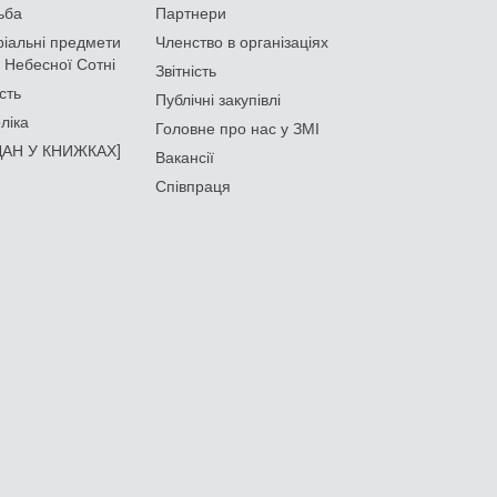
ьба
Партнери
іальні предмети
Членство в організаціях
 Небесної Сотні
Звітність
сть
Публічні закупівлі
ліка
Головне про нас у ЗМІ
АН У КНИЖКАХ]
Вакансії
Співпраця