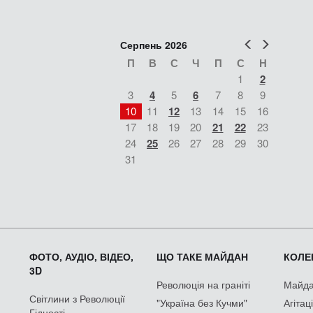
Попер
Наст
Серпень 2026
П
В
С
Ч
П
С
Н
1
2
3
4
5
6
7
8
9
10
11
12
13
14
15
16
17
18
19
20
21
22
23
24
25
26
27
28
29
30
31
ФОТО, АУДІО, ВІДЕО,
ЩО ТАКЕ МАЙДАН
КОЛЕК
3D
Революція на граніті
Майдан
Світлини з Революції
"Україна без Кучми"
Агітац
Гідності