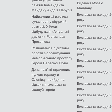
Видання Музею
пам'яті Коменданта
Майдану
Майдану Андрія Парубія
Виставки та заходи 
Найважливіші виклики
року
сучасності у відкритій
Виставки та заходи 
розмові. У Києві
року
відбудуться «Актуальні
діалоги» Ростислава
Виставки та заходи 
Прокопюка
року
Розпочалися підготовчі
Виставки та заходи 
роботи з облаштування
року
меморіального простору
Виставки та заходи 
Героїв Небесної Сотні
року
День памʼяті страчених
Виставки та заходи 
під час теракту в
року
Оленівці: прийди на
Виставки та заходи 
відкриття виставки та
року
вшануй героїв
Виставки та заходи 
року
Виставки та заходи 
року