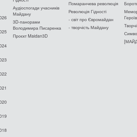
Помаранчева революція
Борот
Аудіоспогади учасників
Революція Гідності
Мемор
Майдану
2026
Героїв
- світ про Євромайдан
3D-панорами
Творчі
- творчість Майдану
Володимира Писаренка
2025
Симво
Проєкт Maidan3D
[МАЙД
2024
2023
2022
2021
2020
2019
2018