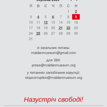
П
В
С
Ч
П
С
Н
1
2
3
4
5
6
7
8
9
10
11
12
13
14
15
16
17
18
19
20
21
22
23
24
25
26
27
28
29
30
31
із загальних питань:
maidanmuseum@gmail.com
для ЗМІ:
press@maidanmuseum.org
у питаннях запобігання корупції:
stopcorruption@maidanmuseum.org
Назустріч свободі!