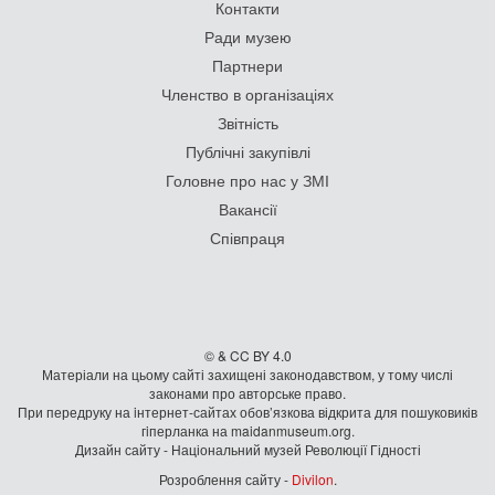
Контакти
Ради музею
Партнери
Членство в організаціях
Звітність
Публічні закупівлі
Головне про нас у ЗМІ
Вакансії
Співпраця
© & CC BY 4.0
Матеріали на цьому сайті захищені законодавством, у тому числі
законами про авторське право.
При передруку на iнтернет-сайтах обов’язкова відкрита для пошуковиків
гiперланка на maidanmuseum.org.
Дизайн сайту - Національний музей Революції Гідності
Розроблення сайту -
Divilon
.