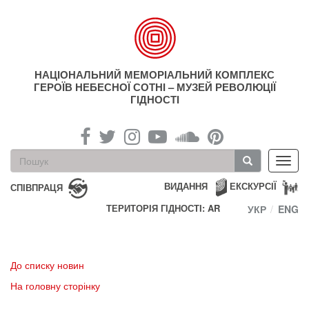
Перейти
до
основного
матеріалу
НАЦІОНАЛЬНИЙ МЕМОРІАЛЬНИЙ КОМПЛЕКС
ГЕРОЇВ НЕБЕСНОЇ СОТНІ – МУЗЕЙ РЕВОЛЮЦІЇ
ГІДНОСТІ
Пошукова
Toggl
форма
navig
Пошук
ВИДАННЯ
ЕКСКУРСІЇ
СПІВПРАЦЯ
ТЕРИТОРІЯ ГІДНОСТІ: AR
УКР
ENG
До списку новин
На головну сторінку