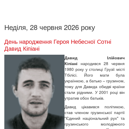
Неділя, 28 червня 2026 року
День народження Героя Небесної Сотні
Давид Кіпіані
Давид Ілійович
Кіпіані
народився 28 червня
1980 року у столиці Грузії місті
Тбілісі. Його мати була
українкою, а батько – грузином,
тому для Давида обидві країни
стали рідними. У 2001 році він
утратив обох батьків.
Давид цікавився політикою,
став членом грузинської партії
"Єдиний національний рух" та
грузинського молодіжного