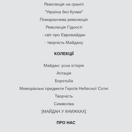
Революція на граніті
"Україна без Кучми"
Помаранчева революція
Революція Гідності
- світ про Євромайдан
- творчість Майдану
КОЛЕКЦІЇ
Майдан: усна історія
Агітація
Боротьба
Меморіальні предмети Героїв Небесної Сотні
Творчість
Символіка
[МАЙДАН У КНИЖКАХ]
ПРО НАС