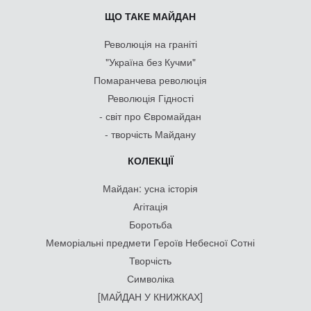
ЩО ТАКЕ МАЙДАН
Революція на граніті
"Україна без Кучми"
Помаранчева революція
Революція Гідності
- світ про Євромайдан
- творчість Майдану
КОЛЕКЦІЇ
Майдан: усна історія
Агітація
Боротьба
Меморіальні предмети Героїв Небесної Сотні
Творчість
Символіка
[МАЙДАН У КНИЖКАХ]