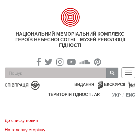
Перейти
до
основного
матеріалу
НАЦІОНАЛЬНИЙ МЕМОРІАЛЬНИЙ КОМПЛЕКС
ГЕРОЇВ НЕБЕСНОЇ СОТНІ – МУЗЕЙ РЕВОЛЮЦІЇ
ГІДНОСТІ
Пошукова
Toggl
форма
navig
Пошук
ВИДАННЯ
ЕКСКУРСІЇ
СПІВПРАЦЯ
ТЕРИТОРІЯ ГІДНОСТІ: AR
УКР
ENG
До списку новин
На головну сторінку