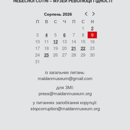
НЕБЕСНОЇ СОТНІ – МУЗЕЙ РЕВОЛЮЦІЇ ГІДНОСТІ
Попер
Наст
Серпень 2026
П
В
С
Ч
П
С
Н
1
2
3
4
5
6
7
8
9
10
11
12
13
14
15
16
17
18
19
20
21
22
23
24
25
26
27
28
29
30
31
із загальних питань:
maidanmuseum@gmail.com
для ЗМІ:
press@maidanmuseum.org
у питаннях запобігання корупції:
stopcorruption@maidanmuseum.org