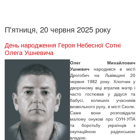
П'ятниця, 20 червня 2025 року
День народження Героя Небесної Сотні
Олега Ушневича
Олег Михайлович
Ушневич
народився в місті
Дрогобич на Львівщині 20
червня 1982 року. Хлопчик у
дворічному віці втратив матір і
часто гостював у дідуся та
бабусі, колишніх учасників
визвольного руху, в місті Сколе.
Саме вони розповідали
малому онукові про ОУН-УПА
та боротьбу українців з
окупаційною радянською
владою.